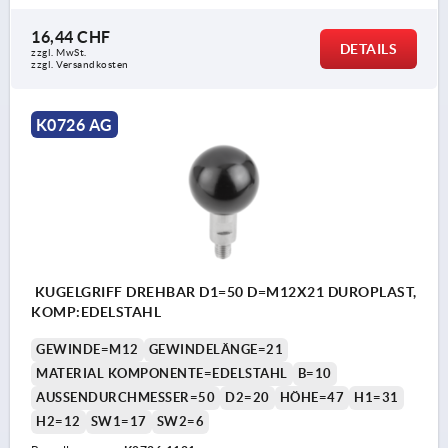
16,44 CHF
DETAILS
zzgl. MwSt.
zzgl. Versandkosten
K0726 AG
KUGELGRIFF DREHBAR D1=50 D=M12X21 DUROPLAST,
KOMP:EDELSTAHL
GEWINDE=M12
GEWINDELÄNGE=21
MATERIAL KOMPONENTE=EDELSTAHL
B=10
AUSSENDURCHMESSER=50
D2=20
HÖHE=47
H1=31
H2=12
SW1=17
SW2=6