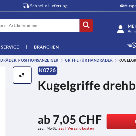
Schnelle Lieferung
Ausge
ME
Anme
SERVICE
BRANCHEN
DRÄDER, POSITIONSANZEIGER
GRIFFE FÜR HANDRÄDER
KUGELGR
K0726
Kugelgriffe drehb
ab
7,05 CHF
zzgl. MwSt.
zzgl. Versandkosten