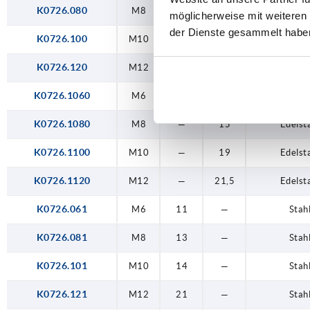
K0726.080
M8
—
15
Stah
möglicherweise mit weiteren
der Dienste gesammelt habe
K0726.100
M10
—
19
Stah
K0726.120
M12
—
21,5
Stah
K0726.1060
M6
—
12,5
Edelst
K0726.1080
M8
—
15
Edelst
K0726.1100
M10
—
19
Edelst
K0726.1120
M12
—
21,5
Edelst
K0726.061
M6
11
—
Stah
K0726.081
M8
13
—
Stah
K0726.101
M10
14
—
Stah
K0726.121
M12
21
—
Stah