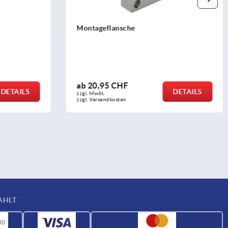
Montageflansche
ab
20,95 CHF
DETAILS
DETAILS
zzgl. MwSt.
zzgl. Versandkosten
AHLT