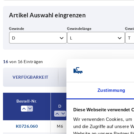
Artikel Auswahl eingrenzen
D
L
T
M6
11
12
16
von 16 Einträgen
M8
13
15
Die Verfügbarkeiten werden in regelmä
M10
14
19
VERFÜGBARKEIT
Im finalen Schritt vor Abschluss Ihrer 
Versanddatum.
M12
21
21
Zustimmung
Bestell-Nr.
D
L
T
Material Ko
Diese Webseite verwendet 
Wir verwenden Cookies, um I
und die Zugriffe auf unsere 
K0726.060
M6
—
12,5
Stah
Website an unsere Partner fü