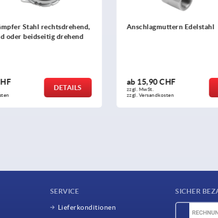
mpfer Stahl rechtsdrehend,
Anschlagmuttern Edelstahl
d oder beidseitig drehend
CHF
ab
15,90 CHF
DETAILS
zzgl. MwSt.
sten
zzgl. Versandkosten
SERVICE
SICHER BEZ
Lieferkonditionen