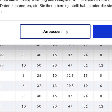
l
6
32
13
29,5
19
6
 Daten zusammen, die Sie ihnen bereitgestellt haben oder die s
n.
l
8
40
16
37
24
8
l
10
50
20
47
31
12
Anpassen
ahl
5
25
10
22,5
15
5
ahl
6
32
13
29,5
19
6
ahl
8
40
16
37
24
8
ahl
10
50
20
47
31
12
l
5
25
10
22,5
15
5
l
6
32
13
29,5
19
6
l
8
40
16
37
24
8
l
10
50
20
47
31
12