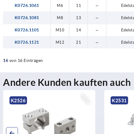
K0726.1061
M6
11
—
Edelst
K0726.1081
M8
13
—
Edelst
K0726.1101
M10
14
—
Edelst
K0726.1121
M12
21
—
Edelst
16
von 16 Einträgen
Andere Kunden kauften auch
NEU
K2526
K2531