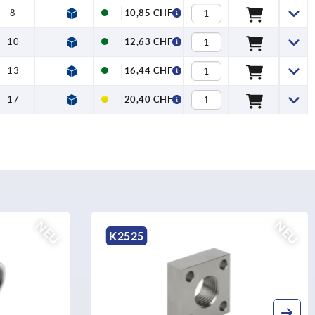
8
3
10,85 CHF
10
4
12,63 CHF
13
5
16,44 CHF
17
6
20,40 CHF
NEU
NEU
K2525