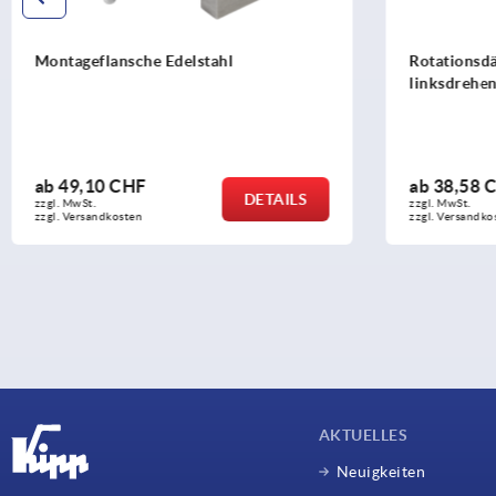
Montageflansche Edelstahl
Rotationsdä
linksdrehen
ab
49,10 CHF
ab
38,58 
DETAILS
zzgl. MwSt.
zzgl. MwSt.
zzgl. Versandkosten
zzgl. Versandko
AKTUELLES
Neuigkeiten