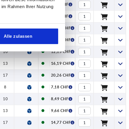
10
—
8,33 CHF
ie im Rahmen Ihrer Nutzung
13
—
9,58 CHF
17
—
13,90 CHF
Alle zulassen
8
—
10,05 CHF
10
—
12,15 CHF
13
—
16,19 CHF
17
—
20,26 CHF
8
3
7,18 CHF
10
4
8,49 CHF
13
5
9,66 CHF
17
6
14,77 CHF