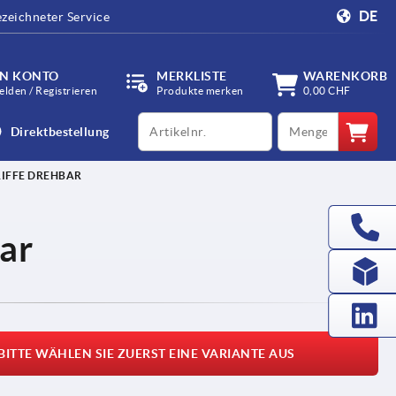
DE
zeichneter Service
IN KONTO
MERKLISTE
WARENKORB
lden / Registrieren
Produkte merken
0,00 CHF
productCode
qty
Direktbestellung
IFFE DREHBAR
ar
BITTE WÄHLEN SIE ZUERST EINE VARIANTE AUS