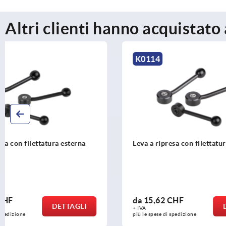
Altri clienti hanno acquistato
K0114
K0112
Leva a ripresa con filettatura interna
Maniglia di
filettatura 
da
15,62 CHF
da
16,06 
DETTAGLI
+ IVA
+ IVA
più le spese di spedizione
più le spese di 