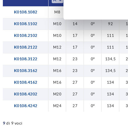
K0108.1082
M8
14
0°
92
K0108.1102
M10
14
0°
92
K0108.2102
M10
17
0°
111
K0108.2122
M12
17
0°
111
K0108.3122
M12
23
0°
134,5
K0108.3162
M16
23
0°
134,5
K0108.4162
M16
27
0°
134
K0108.4202
M20
27
0°
134
K0108.4242
M24
27
0°
134
9
di 9 voci