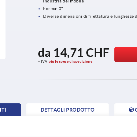
industria del mobile
Forma: 0°
Diverse dimensioni di filettatura e lunghezze
da
14,71 CHF
+ IVA
più le spese di spedizione
NTI
DETTAGLI PRODOTTO
NT
NT