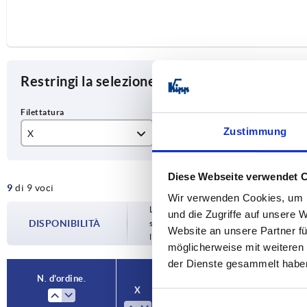
Restringi la selezione degli articoli
Zustimmung
X
T
Fo
M8
14
0°
Diese Webseite verwendet 
9
di 9 voci
M10
17
Wir verwenden Cookies, um I
La disponibilità viene aggiornata più volte
und die Zugriffe auf unsere 
M12
23
DISPONIBILITÀ
spedizione confermata vi verrà comunica
Website an unsere Partner fü
l’ordine.
M16
27
möglicherweise mit weiteren
der Dienste gesammelt habe
M20
N. d’ordine.
X
T
Forma
A
M24