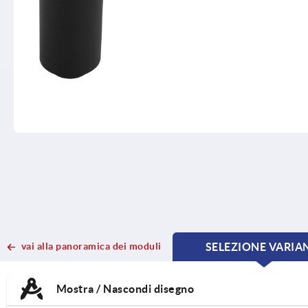
vai alla panoramica dei moduli
SELEZIONE VARIA
CURRE
CURRE
TAB:
TAB:
Mostra / Nascondi disegno