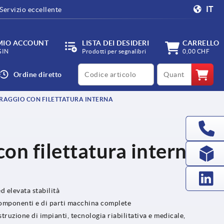
IT
Servizio eccellente
 MIO ACCOUNT
LISTA DEI DESIDERI
CARRELLO
GIN
Prodotti per segnalibri
0,00 CHF
productCode
qty
Ordine diretto
RRAGGIO CON FILETTATURA INTERNA
con filettatura interna,
ed elevata stabilità
i componenti e di parti macchina complete
truzione di impianti, tecnologia riabilitativa e medicale,