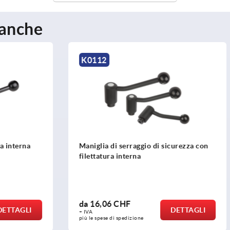
 anche
K0176
 serraggio di sicurezza con
Leva di serraggio
interna
CHF
da
9,44 CHF
DETTAGLI
D
+ IVA
spedizione
più le spese di spedizione