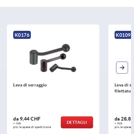
K0109
Leva di serraggio in acciaio inox con
filettatura esterna
da
28,87 CHF
ETTAGLI
DETTAGLI
+ IVA
più le spese di spedizione