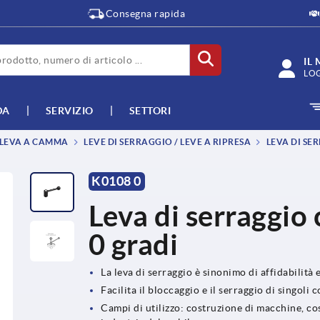
Consegna rapida
IL
LO
DA
SERVIZIO
SETTORI
, LEVA A CAMMA
LEVE DI SERRAGGIO / LEVE A RIPRESA
LEVA DI SE
K0108 0
Leva di serraggio 
0 gradi
La leva di serraggio è sinonimo di affidabilità 
Facilita il bloccaggio e il serraggio di singol
Campi di utilizzo: costruzione di macchine, cos