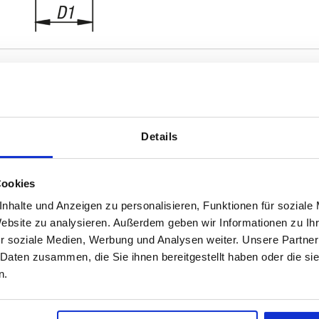
Details
rma
A
D
92
16
Cookies
INGRANDISCI LA TABELLA
111
19
nhalte und Anzeigen zu personalisieren, Funktionen für soziale
 al giorno a intervalli regolari. La data di
Website zu analysieren. Außerdem geben wir Informationen zu I
134
23
1 - 3 giorni
ta nell’ultima fase prima di completare
r soziale Medien, Werbung und Analysen weiter. Unsere Partner
4-20 giorni
134,5
30
 Daten zusammen, die Sie ihnen bereitgestellt haben oder die s
n.
D
D1
D2
D3
H
H1
H2
H4