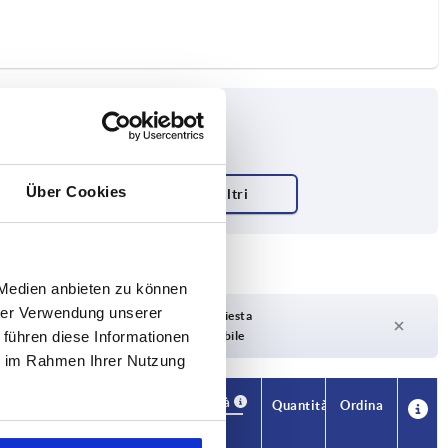
Über Cookies
 Medien anbieten zu können
hrer Verwendung unserer
Tempi di consegna su richiesta
 führen diese Informationen
Attualmente non disponibile
ie im Rahmen Ihrer Nutzung
Disponibilità
CAD
Quantità
Ordina
Numero
Prezzo
di denti