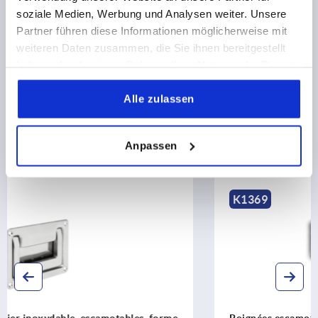
soziale Medien, Werbung und Analysen weiter. Unsere
CAD
Partner führen diese Informationen möglicherweise mit
weiteren Daten zusammen, die Sie ihnen bereitgestellt
TÉLÉCHARGEMENTS
haben oder die sie im Rahmen Ihrer Nutzung der Dienste
gesammelt haben.
Alle zulassen
Anpassen
Découvrez notre gamme de produits
K1369