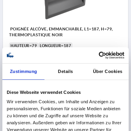
POIGNÉE ALCÔVE, EMMANCHABLE, L1=187, H=79,
THERMOPLASTIQUE NOIR
HAUTEUR=79
LONGUEUR=187
MODÈLE 2=À EMMANCHER
A1=164
B1=54
T=22
OUVERTURE DE MONTAGE=171 X 73
CAPACITÉ DE CHARGE N =375
Zustimmung
Details
Über Cookies
Référence:
K1078.1871
5,22 CHF
Diese Webseite verwendet Cookies
DÉTAILS
hors TVA 
hors frais d’envoi
Wir verwenden Cookies, um Inhalte und Anzeigen zu
personalisieren, Funktionen für soziale Medien anbieten
zu können und die Zugriffe auf unsere Website zu
DÉTAILS DU PRODUIT
analysieren. Außerdem geben wir Informationen zu Ihrer
Verwendung unserer Website an unsere Partner für