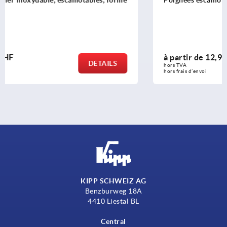
orme
Poignées escamotables en inox DIN 3136
à partir de
12,94 CHF
S
DÉTAI
hors TVA 
hors frais d’envoi
KIPP SCHWEIZ AG
Benzburweg 18A
4410 Liestal BL
Central