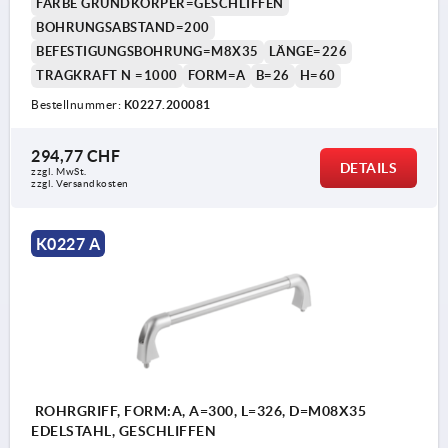
FARBE GRUNDKÖRPER=GESCHLIFFEN
BOHRUNGSABSTAND=200
BEFESTIGUNGSBOHRUNG=M8X35
LÄNGE=226
TRAGKRAFT N =1000
FORM=A
B=26
H=60
Bestellnummer:
K0227.200081
294,77 CHF
DETAILS
zzgl. MwSt.
zzgl. Versandkosten
K0227 A
ROHRGRIFF, FORM:A, A=300, L=326, D=M08X35
EDELSTAHL, GESCHLIFFEN