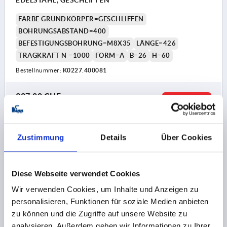
EDELSTAHL, GESCHLIFFEN
FARBE GRUNDKÖRPER=GESCHLIFFEN
BOHRUNGSABSTAND=400
BEFESTIGUNGSBOHRUNG=M8X35
LÄNGE=426
TRAGKRAFT N =1000
FORM=A
B=26
H=60
Bestellnummer:
K0227.400081
327,88 CHF
DETAILS
zzgl. MwSt.
zzgl. Versandkosten
Zustimmung
Details
Über Cookies
K0227 A
Diese Webseite verwendet Cookies
Wir verwenden Cookies, um Inhalte und Anzeigen zu
personalisieren, Funktionen für soziale Medien anbieten
zu können und die Zugriffe auf unsere Website zu
analysieren. Außerdem geben wir Informationen zu Ihrer
ROHRGRIFF, FORM:A, A=200, L=226, D=M08X35