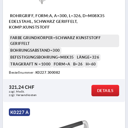
ROHRGRIFF, FORM:A, A=300, L=326, D=M08X35
EDELSTAHL, SCHWARZ GERIFFELT,
KOMP:KUNSTSTOFF
FARBE GRUNDKÖRPER=SCHWARZ KUNSTSTOFF
GERIFFELT
BOHRUNGSABSTAND=300
BEFESTIGUNGSBOHRUNG=M8X35
LÄNGE=326
TRAGKRAFT N =1000
FORM=A
B=26
H=60
Bestellnummer:
K0227.300082
321,24 CHF
DETAILS
zzgl. MwSt.
zzgl. Versandkosten
K0227 A