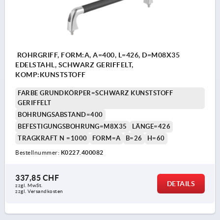
ROHRGRIFF, FORM:A, A=400, L=426, D=M08X35
EDELSTAHL, SCHWARZ GERIFFELT,
KOMP:KUNSTSTOFF
FARBE GRUNDKÖRPER=SCHWARZ KUNSTSTOFF
GERIFFELT
BOHRUNGSABSTAND=400
BEFESTIGUNGSBOHRUNG=M8X35
LÄNGE=426
TRAGKRAFT N =1000
FORM=A
B=26
H=60
Bestellnummer:
K0227.400082
337,85 CHF
DETAILS
zzgl. MwSt.
zzgl. Versandkosten