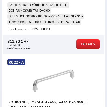
FARBE GRUNDKÖRPER=GESCHLIFFEN
BOHRUNGSABSTAND=300
BEFESTIGUNGSBOHRUNG=M8X35
LÄNGE=326
TRAGKRAFT N =1000
FORM=A
B=26
H=60
Bestellnummer:
K0227.300081
311,30 CHF
DETAILS
zzgl. MwSt.
zzgl. Versandkosten
K0227 A
ROHRGRIFF, FORM:A, A=400, L=426, D=M08X35