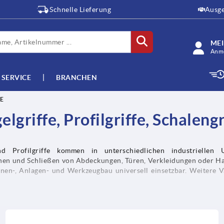
Schnelle Lieferung
Ausge
ME
Anme
SERVICE
BRANCHEN
E
elgriffe, Profilgriffe, Schalengr
und Profilgriffe kommen in unterschiedlichen industrielle
nen und Schließen von Abdeckungen, Türen, Verkleidungen oder Haub
n-, Anlagen- und Werkzeugbau universell einsetzbar. Weitere Va
die sich durch integrierte Schalter auszeichnen, dar.