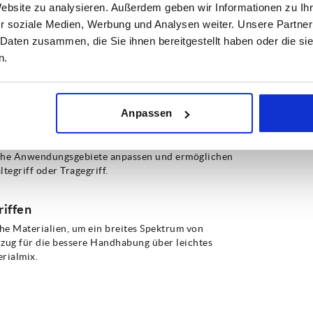
tung der Handgelenke und Finger. Sie ermöglichen
Website zu analysieren. Außerdem geben wir Informationen zu I
 von Ermüdungserscheinungen oder Verletzungen bei
r soziale Medien, Werbung und Analysen weiter. Unsere Partner
 Daten zusammen, die Sie ihnen bereitgestellt haben oder die s
n.
n und ergonomisch geformten Bügelgriffen. Wählen
Anpassen
m Formverlauf – die Bügelgriffe aus dem
che Anwendungsgebiete anpassen und ermöglichen
ltegriff oder Tragegriff.
riffen
che Materialien, um ein breites Spektrum von
ug für die bessere Handhabung über leichtes
erialmix.