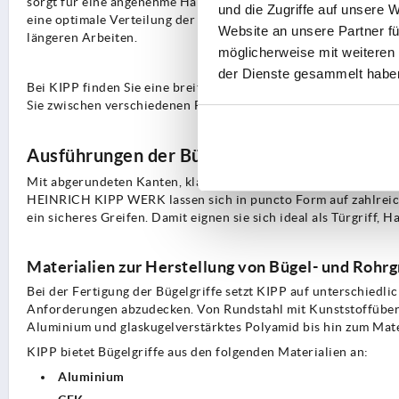
sorgt für eine angenehme Handhabung und minimiert die Belas
und die Zugriffe auf unsere 
eine optimale Verteilung der Kraft und reduzieren das Risiko
Website an unsere Partner fü
längeren Arbeiten.
möglicherweise mit weiteren
der Dienste gesammelt habe
Bei KIPP finden Sie eine breite Auswahl an besonders stabile
Sie zwischen verschiedenen Farben, Formen und Materialien.
Ausführungen der Bügelgriffe
Mit abgerundeten Kanten, klappbar oder mit maßgeschneiderte
HEINRICH KIPP WERK lassen sich in puncto Form auf zahlrei
ein sicheres Greifen. Damit eignen sie sich ideal als Türgriff, Ha
Materialien zur Herstellung von Bügel- und Rohrg
Bei der Fertigung der Bügelgriffe setzt KIPP auf unterschiedli
Anforderungen abzudecken. Von Rundstahl mit Kunststoffüberz
Aluminium und glaskugelverstärktes Polyamid bis hin zum Mat
KIPP bietet Bügelgriffe aus den folgenden Materialien an:
Aluminium