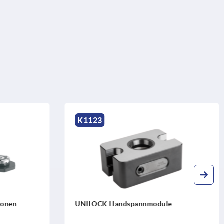
K1971
dspannmodule
UNILOCK Spannmodul ASM 9