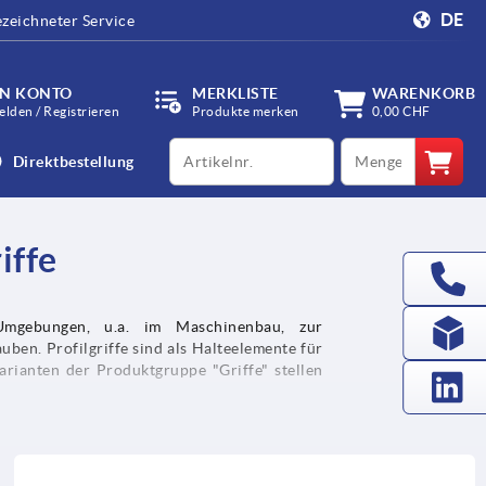
DE
zeichneter Service
IN KONTO
MERKLISTE
WARENKORB
lden / Registrieren
Produkte merken
0,00 CHF
productCode
qty
Direktbestellung
iffe
n Umgebungen, u.a. im Maschinenbau, zur
en. Profilgriffe sind als Halteelemente für
rianten der Produktgruppe "Griffe" stellen