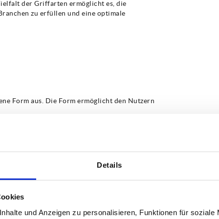
elfalt der Griffarten ermöglicht es, die
ranchen zu erfüllen und eine optimale
gene Form aus. Die Form ermöglicht den Nutzern
tion in vielen Bereichen zu finden. Bügelgriffe
setzt, insbesondere wenn schwere Lasten gehoben
eit verbreitet. Möbelstücke wie Schränke oder
hlossen werden. Auch in der Haustechnik kommen
se mühelos zu öffnen und zu schließen.
Details
d Robustheit. Sie werden oft aus strapazierfähigen
Cookies
glichen. Außerdem zeichnet sich der Bügelgriff
us. Die ergonomische Gestaltung der Bügelgriffe
nhalte und Anzeigen zu personalisieren, Funktionen für soziale