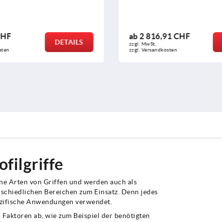
ab
2 816,91 CHF
ab
932,92 C
DETAILS
zzgl. MwSt.
zzgl. MwSt.
zzgl. Versandkosten
zzgl. Versandkoste
ofilgriffe
dene Arten von Griffen und werden auch als
rschiedlichen Bereichen zum Einsatz. Denn jedes
ezifische Anwendungen verwendet.
 Faktoren ab, wie zum Beispiel der benötigten