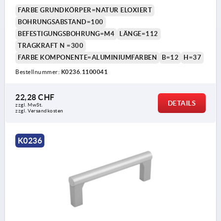
FARBE GRUNDKÖRPER=NATUR ELOXIERT
BOHRUNGSABSTAND=100
BEFESTIGUNGSBOHRUNG=M4
LÄNGE=112
TRAGKRAFT N =300
FARBE KOMPONENTE=ALUMINIUMFARBEN
B=12
H=37
Bestellnummer:
K0236.1100041
22,28 CHF
DETAILS
zzgl. MwSt.
zzgl. Versandkosten
K0236