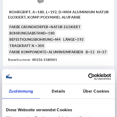
ROHRGRIFF, A=180, L=192, D=M04 ALUMINIUM NATUR
ELOXIERT, KOMP:POLYAMID, ALUFARBE
FARBE GRUNDKÖRPER=NATUR ELOXIERT
BOHRUNGSABSTAND=180
BEFESTIGUNGSBOHRUNG=M4
LÄNGE=192
TRAGKRAFT N =300
FARBE KOMPONENTE=ALUMINIUMFARBEN
B=12
H=37
Bestellnummer:
K0236.1180041
24,58 CHF
DETAILS
zzgl. MwSt.
zzgl. Versandkosten
Zustimmung
Details
Über Cookies
K0236
Diese Webseite verwendet Cookies