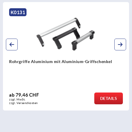
K0220
riffschenkel
Rohrgriffe Aluminium, 90° abgewinkel
Griffschenkel
ab
62,18 CHF
DETAILS
zzgl. MwSt.
zzgl. Versandkosten