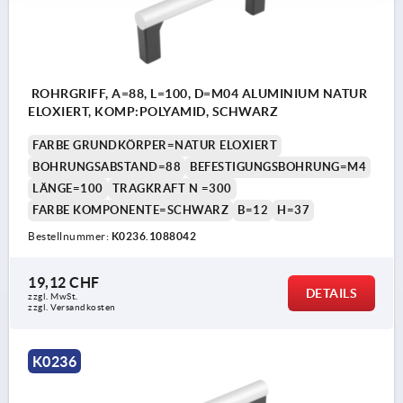
ROHRGRIFF, A=88, L=100, D=M04 ALUMINIUM NATUR
ELOXIERT, KOMP:POLYAMID, SCHWARZ
FARBE GRUNDKÖRPER=NATUR ELOXIERT
BOHRUNGSABSTAND=88
BEFESTIGUNGSBOHRUNG=M4
LÄNGE=100
TRAGKRAFT N =300
FARBE KOMPONENTE=SCHWARZ
B=12
H=37
Bestellnummer:
K0236.1088042
19,12 CHF
DETAILS
zzgl. MwSt.
zzgl. Versandkosten
K0236