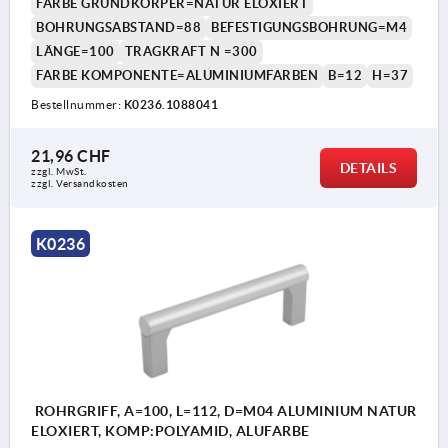
FARBE GRUNDKÖRPER=NATUR ELOXIERT
BOHRUNGSABSTAND=88
BEFESTIGUNGSBOHRUNG=M4
LÄNGE=100
TRAGKRAFT N =300
FARBE KOMPONENTE=ALUMINIUMFARBEN
B=12
H=37
Bestellnummer:
K0236.1088041
21,96 CHF
DETAILS
zzgl. MwSt.
zzgl. Versandkosten
K0236
ROHRGRIFF, A=100, L=112, D=M04 ALUMINIUM NATUR
ELOXIERT, KOMP:POLYAMID, ALUFARBE