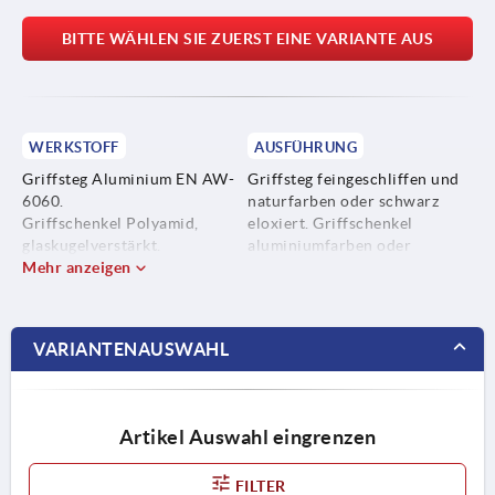
BITTE WÄHLEN SIE ZUERST EINE VARIANTE AUS
WERKSTOFF
AUSFÜHRUNG
Griffsteg Aluminium EN AW-
Griffsteg feingeschliffen und
6060.
naturfarben oder schwarz
Griffschenkel Polyamid,
eloxiert. Griffschenkel
glaskugelverstärkt.
aluminiumfarben oder
Gewindebuchse Messing.
Mehr anzeigen
schwarz.
VARIANTENAUSWAHL
Artikel Auswahl eingrenzen
FILTER