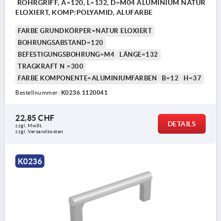
ROHRGRIFF, A=120, L=132, D=M04 ALUMINIUM NATUR
ELOXIERT, KOMP:POLYAMID, ALUFARBE
FARBE GRUNDKÖRPER=NATUR ELOXIERT
BOHRUNGSABSTAND=120
BEFESTIGUNGSBOHRUNG=M4
LÄNGE=132
TRAGKRAFT N =300
FARBE KOMPONENTE=ALUMINIUMFARBEN
B=12
H=37
Bestellnummer:
K0236.1120041
22,85 CHF
DETAILS
zzgl. MwSt.
zzgl. Versandkosten
K0236