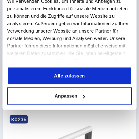
Wir verwenden Cookies, um Inhalte und Anzeigen zu
personalisieren, Funktionen für soziale Medien anbieten
zu können und die Zugriffe auf unsere Website zu
analysieren. Außerdem geben wir Informationen zu Ihrer
ROHRGRIFF, A=55, L=67, D=M04 ALUMINIUM NATUR
Verwendung unserer Website an unsere Partner für
ELOXIERT, KOMP:POLYAMID, SCHWARZ
soziale Medien, Werbung und Analysen weiter. Unsere
FARBE GRUNDKÖRPER=NATUR ELOXIERT
Partner führen diese Informationen möglicherweise mit
BOHRUNGSABSTAND=55
BEFESTIGUNGSBOHRUNG=M4
weiteren Daten zusammen, die Sie ihnen bereitgestellt
LÄNGE=67
TRAGKRAFT N =300
haben oder die sie im Rahmen Ihrer Nutzung der Dienste
FARBE KOMPONENTE=SCHWARZ
B=12
H=37
gesammelt haben.
Alle zulassen
Bestellnummer:
K0236.1055042
18,14 CHF
Anpassen
DETAILS
zzgl. MwSt.
zzgl. Versandkosten
K0236