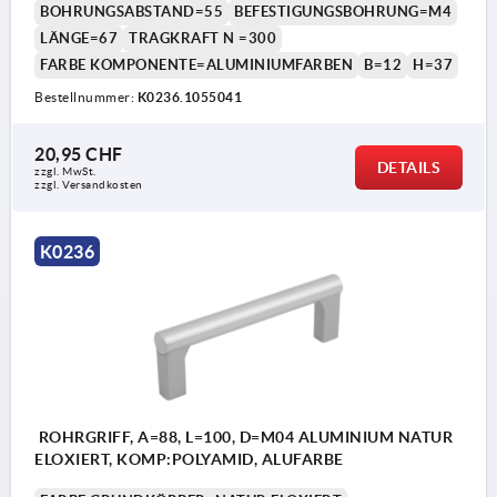
BOHRUNGSABSTAND=55
BEFESTIGUNGSBOHRUNG=M4
LÄNGE=67
TRAGKRAFT N =300
FARBE KOMPONENTE=ALUMINIUMFARBEN
B=12
H=37
Bestellnummer:
K0236.1055041
20,95 CHF
DETAILS
zzgl. MwSt.
zzgl. Versandkosten
K0236
ROHRGRIFF, A=88, L=100, D=M04 ALUMINIUM NATUR
ELOXIERT, KOMP:POLYAMID, ALUFARBE