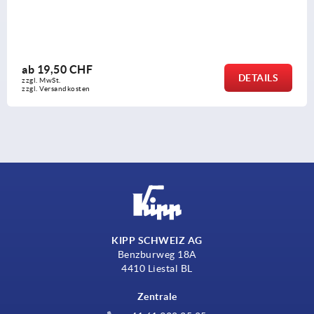
ab
17,31 CHF
S
DETAI
zzgl. MwSt.
zzgl. Versandkosten
KIPP SCHWEIZ AG
Benzburweg 18A
4410 Liestal BL
Zentrale