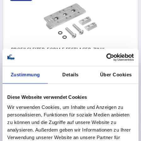
PROFILGLEITER, FORM:F FESTLAGER, ZINK,
KOMP:POM D=M06
FORM-TYP=FESTLAGER
FORM=F
GEWINDE=M6
Zustimmung
Details
Über Cookies
Bestellnummer:
K1806.3060
13,51 CHF
DETAILS
Diese Webseite verwendet Cookies
zzgl. MwSt.
zzgl. Versandkosten
Wir verwenden Cookies, um Inhalte und Anzeigen zu
personalisieren, Funktionen für soziale Medien anbieten
zu können und die Zugriffe auf unsere Website zu
PRODUKTDETAILS
analysieren. Außerdem geben wir Informationen zu Ihrer
Verwendung unserer Website an unsere Partner für