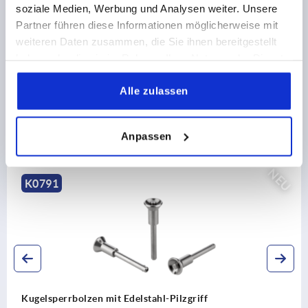
CAD
soziale Medien, Werbung und Analysen weiter. Unsere
Partner führen diese Informationen möglicherweise mit
weiteren Daten zusammen, die Sie ihnen bereitgestellt
DOWNLOADS
haben oder die sie im Rahmen Ihrer Nutzung der Dienste
gesammelt haben.
Alle zulassen
Anpassen
Andere Kunden kauften auch
NEU
K0790
Kugelsperrbolzen mit hoher Scherfestigkeit