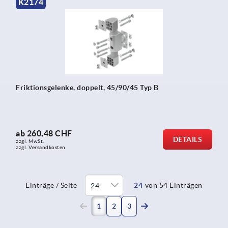
K2174
Friktionsgelenke, doppelt, 45/90/45 Typ B
ab
260,48 CHF
DETAILS
zzgl. MwSt.
zzgl. Versandkosten
Einträge / Seite
24
von 54 Einträgen
(current)
1
2
3