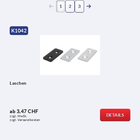
(current)
1
2
3
K1042
Laschen
ab
3,47 CHF
DETAILS
zzgl. MwSt.
zzgl. Versandkosten