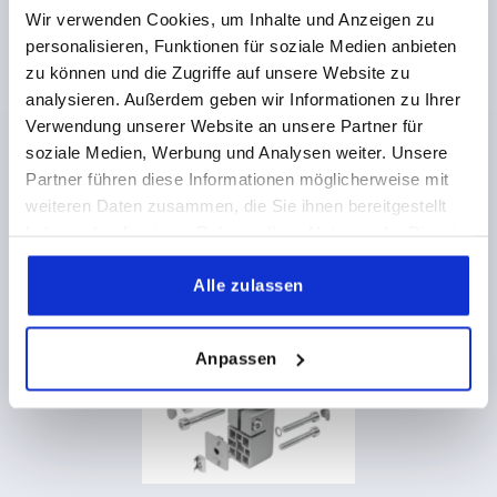
Wir verwenden Cookies, um Inhalte und Anzeigen zu
personalisieren, Funktionen für soziale Medien anbieten
zu können und die Zugriffe auf unsere Website zu
analysieren. Außerdem geben wir Informationen zu Ihrer
Friktionsgelenke einstellbar, einfach, 40/40 Typ I
Verwendung unserer Website an unsere Partner für
soziale Medien, Werbung und Analysen weiter. Unsere
Partner führen diese Informationen möglicherweise mit
weiteren Daten zusammen, die Sie ihnen bereitgestellt
ab
220,96 CHF
DETAILS
zzgl. MwSt.
haben oder die sie im Rahmen Ihrer Nutzung der Dienste
zzgl. Versandkosten
gesammelt haben.
Alle zulassen
K2165
Anpassen