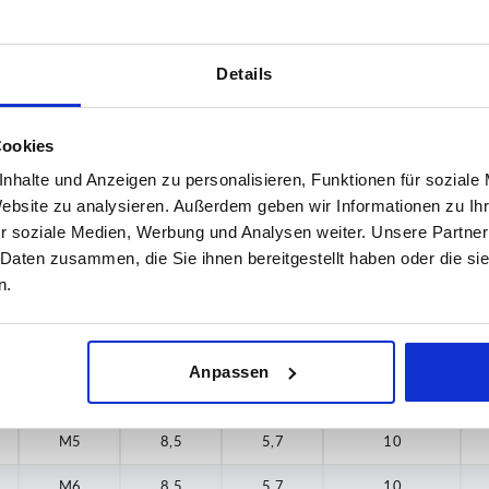
M5
8
4,35
8
Details
M6
8
4,35
8
M4
12
4,4
8
Cookies
M5
12
4,4
8
nhalte und Anzeigen zu personalisieren, Funktionen für soziale
Website zu analysieren. Außerdem geben wir Informationen zu I
M6
12
4,4
8
r soziale Medien, Werbung und Analysen weiter. Unsere Partner
 Daten zusammen, die Sie ihnen bereitgestellt haben oder die s
M4
14
4,6
8
n.
M5
14
4,6
8
M6
14
4,6
8
Anpassen
M4
8,5
5,7
10
M5
8,5
5,7
10
M6
8,5
5,7
10