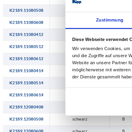
K2189.11080508
schwarz
I
Zustimmung
K2189.11080608
schwarz
I
K2189.11080412
schwarz
I
Diese Webseite verwendet 
K2189.11080512
schwarz
I
Wir verwenden Cookies, um I
und die Zugriffe auf unsere 
K2189.11080612
schwarz
I
Website an unsere Partner fü
möglicherweise mit weiteren
K2189.11080414
schwarz
I
der Dienste gesammelt habe
K2189.11080514
schwarz
I
K2189.11080614
schwarz
I
K2189.12080408
schwarz
B
K2189.12080508
schwarz
B
K2189.12080608
schwarz
B