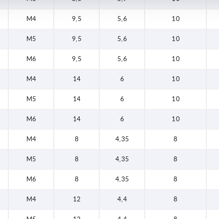
M4
9,5
5,6
10
M5
9,5
5,6
10
M6
9,5
5,6
10
M4
14
6
10
M5
14
6
10
M6
14
6
10
M4
8
4,35
8
M5
8
4,35
8
M6
8
4,35
8
M4
12
4,4
8