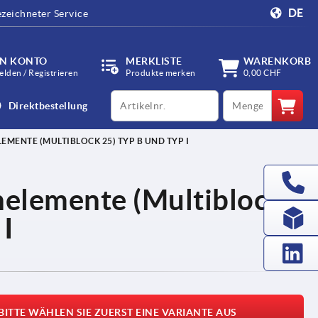
DE
zeichneter Service
IN KONTO
MERKLISTE
WARENKORB
lden / Registrieren
Produkte merken
0,00 CHF
productCode
qty
Direktbestellung
EMENTE (MULTIBLOCK 25) TYP B UND TYP I
nelemente (Multiblock
 I
BITTE WÄHLEN SIE ZUERST EINE VARIANTE AUS