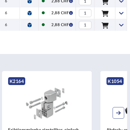
6
2,88 CHF
6
2,88 CHF
6
2,88 CHF
K1054
, einfach,
Abdeck- und Einfassprofile Typ B und