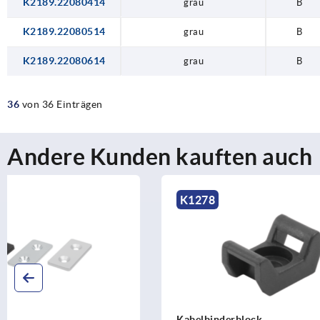
K2189.22080414
grau
B
K2189.22080514
grau
B
K2189.22080614
grau
B
36
von 36 Einträgen
Andere Kunden kauften auch
K1278
K1055
Kabelbinderblock
Abdeckprofi