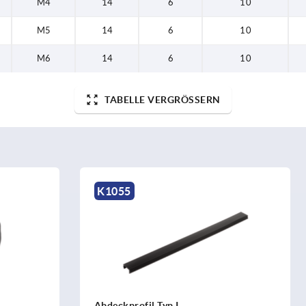
M4
14
6
10
M5
14
6
10
M6
14
6
10
TABELLE VERGRÖSSERN
K2164
l Typ I
Friktionsgelenke einstellbar