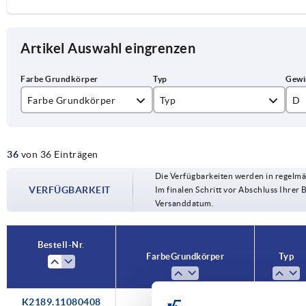
Artikel Auswahl eingrenzen
Farbe Grundkörper
Typ
D
grau
B
M
36
von 36 Einträgen
schwarz
I
M
Die Verfügbarkeiten werden in regelmä
M
VERFÜGBARKEIT
Im finalen Schritt vor Abschluss Ihrer 
Versanddatum.
Bestell-Nr.
Farbe Grundkörper
Typ
K2189.11080408
schwarz
I