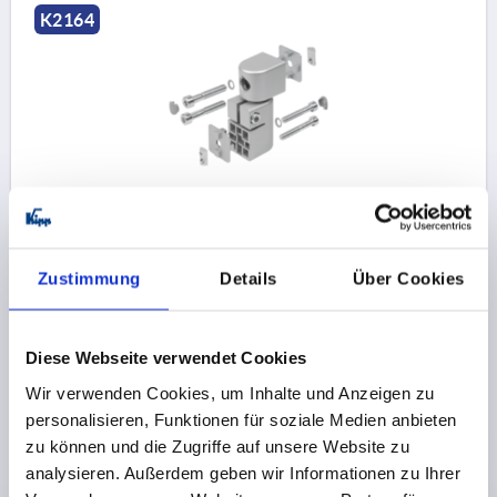
K2164
FRIKTIONSGELENK EINSTELLBAR, EINFACH GR.40/40,
I, NB=8 ALUMINIUM
TYP=I
NUTBREITE=8
M NM=45
Zustimmung
Details
Über Cookies
Bestellnummer:
K2164.1
Diese Webseite verwendet Cookies
220,96 CHF
DETAILS
zzgl. MwSt.
zzgl. Versandkosten
Wir verwenden Cookies, um Inhalte und Anzeigen zu
personalisieren, Funktionen für soziale Medien anbieten
zu können und die Zugriffe auf unsere Website zu
analysieren. Außerdem geben wir Informationen zu Ihrer
PRODUKTDETAILS