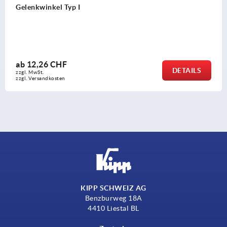
nkwinkel Typ I
Win
2,26 CHF
DETAILS
MwSt.
Versandkosten
KIPP SCHWEIZ AG
Benzburweg 18A
4410 Liestal BL