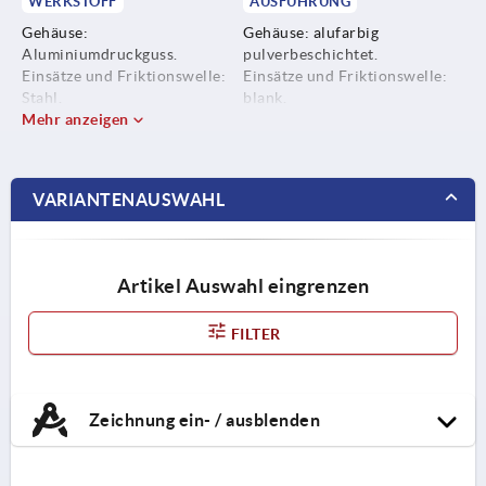
WERKSTOFF
AUSFÜHRUNG
Gehäuse:
Gehäuse: alufarbig
Aluminiumdruckguss.
pulverbeschichtet.
Einsätze und Friktionswelle:
Einsätze und Friktionswelle:
Stahl.
blank.
Abdeckring und
Mehr anzeigen
Abdeckring und
Abdeckkappen: Kunststoff.
Abdeckkappen: ähnlich RAL
Nutfixierungsplatten:
7042.
Aluminiumdruckguss.
Nutfixierungsplatten:
VARIANTENAUSWAHL
Schrauben, Scheiben und
alufarbig pulverbeschichtet.
Nutensteine: Stahl.
Schrauben, Scheiben und
Nutensteine: verzinkt.
Artikel Auswahl eingrenzen
FILTER
Zeichnung ein- / ausblenden