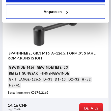
Anpassen
K0176 IG0
SPANNHEBEL GR.3 M16, A=126,5, FORM:0°, STAHL,
KOMP:KUNSTSTOFF
GEWINDE=M16
GEWINDETIEFE=23
BEFESTIGUNGSART=INNENGEWINDE
GRIFFLÄNGE=126,5
D=33
D1=13
D2=32
H=52
H2=41
Bestellnummer:
K0176.2162
14,16 CHF
DETAILS
zzgl. MwSt.