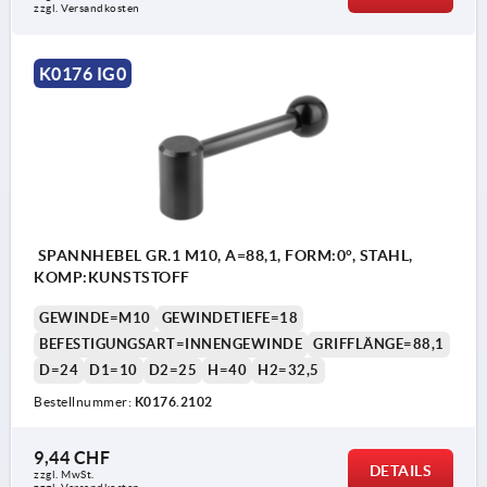
zzgl. Versandkosten
K0176 IG0
SPANNHEBEL GR.1 M10, A=88,1, FORM:0°, STAHL,
KOMP:KUNSTSTOFF
GEWINDE=M10
GEWINDETIEFE=18
BEFESTIGUNGSART=INNENGEWINDE
GRIFFLÄNGE=88,1
D=24
D1=10
D2=25
H=40
H2=32,5
Bestellnummer:
K0176.2102
9,44 CHF
DETAILS
zzgl. MwSt.