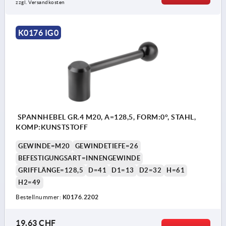
zzgl. Versandkosten
K0176 IG0
SPANNHEBEL GR.4 M20, A=128,5, FORM:0°, STAHL,
KOMP:KUNSTSTOFF
GEWINDE=M20
GEWINDETIEFE=26
BEFESTIGUNGSART=INNENGEWINDE
GRIFFLÄNGE=128,5
D=41
D1=13
D2=32
H=61
H2=49
Bestellnummer:
K0176.2202
19,63 CHF