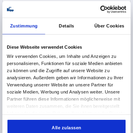
K0176 IG0
Zustimmung
Details
Über Cookies
Diese Webseite verwendet Cookies
Wir verwenden Cookies, um Inhalte und Anzeigen zu
personalisieren, Funktionen für soziale Medien anbieten
SPANNHEBEL GR.2 M12, A=104, FORM:0°, STAHL,
zu können und die Zugriffe auf unsere Website zu
KOMP:KUNSTSTOFF
analysieren. Außerdem geben wir Informationen zu Ihrer
GEWINDE=M12
GEWINDETIEFE=20
Verwendung unserer Website an unsere Partner für
BEFESTIGUNGSART=INNENGEWINDE
GRIFFLÄNGE=104
soziale Medien, Werbung und Analysen weiter. Unsere
D=28
D1=12
D2=32
H=46
H2=36,5
Partner führen diese Informationen möglicherweise mit
weiteren Daten zusammen, die Sie ihnen bereitgestellt
Bestellnummer:
K0176.2122
haben oder die sie im Rahmen Ihrer Nutzung der Dienste
gesammelt haben.
11,72 CHF
DETAILS
zzgl. MwSt.
Alle zulassen
zzgl. Versandkosten