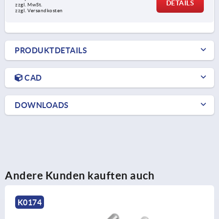
DETAILS
zzgl. MwSt.
zzgl. Versandkosten
PRODUKTDETAILS
CAD
DOWNLOADS
Andere Kunden kauften auch
4
K01