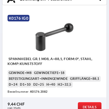
K0176 IG0
SPANNHEBEL GR.1 M08, A=88,1, FORM:0°, STAHL,
KOMP:KUNSTSTOFF
GEWINDE=M8
GEWINDETIEFE=18
BEFESTIGUNGSART=INNENGEWINDE
GRIFFLÄNGE=88,1
D=24
D1=10
D2=25
H=40
H2=32,5
Bestellnummer:
K0176.2082
9,44 CHF
DETAILS
zzgl. MwSt.