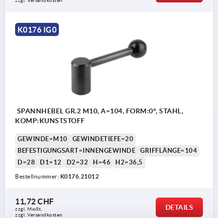
zzgl. Versandkosten
K0176 IG0
SPANNHEBEL GR.2 M10, A=104, FORM:0°, STAHL,
KOMP:KUNSTSTOFF
GEWINDE=M10
GEWINDETIEFE=20
BEFESTIGUNGSART=INNENGEWINDE
GRIFFLÄNGE=104
D=28
D1=12
D2=32
H=46
H2=36,5
Bestellnummer:
K0176.21012
11,72 CHF
DETAILS
zzgl. MwSt.
zzgl. Versandkosten