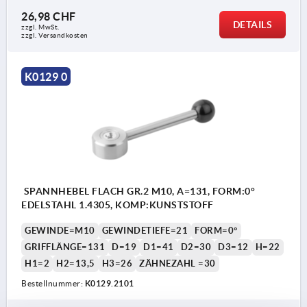
26,98 CHF
DETAILS
zzgl. MwSt.
zzgl. Versandkosten
K0129 0
SPANNHEBEL FLACH GR.2 M10, A=131, FORM:0°
EDELSTAHL 1.4305, KOMP:KUNSTSTOFF
GEWINDE=M10
GEWINDETIEFE=21
FORM=0°
GRIFFLÄNGE=131
D=19
D1=41
D2=30
D3=12
H=22
H1=2
H2=13,5
H3=26
ZÄHNEZAHL =30
Bestellnummer:
K0129.2101