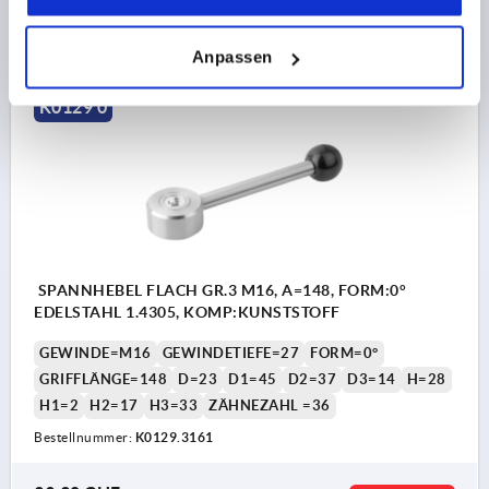
33,32 CHF
DETAILS
zzgl. MwSt.
zzgl. Versandkosten
Anpassen
K0129 0
SPANNHEBEL FLACH GR.3 M16, A=148, FORM:0°
EDELSTAHL 1.4305, KOMP:KUNSTSTOFF
GEWINDE=M16
GEWINDETIEFE=27
FORM=0°
GRIFFLÄNGE=148
D=23
D1=45
D2=37
D3=14
H=28
H1=2
H2=17
H3=33
ZÄHNEZAHL =36
Bestellnummer:
K0129.3161