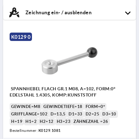
Zeichnung ein- / ausblenden
K0129 0
SPANNHEBEL FLACH GR.1 M08, A=102, FORM:0°
EDELSTAHL 1.4305, KOMP:KUNSTSTOFF
GEWINDE=M8
GEWINDETIEFE=18
FORM=0°
GRIFFLÄNGE=102
D=13,5
D1=33
D2=25
D3=10
H=19
H1=2
H2=12
H3=23
ZÄHNEZAHL =26
Bestellnummer:
K0129.1081