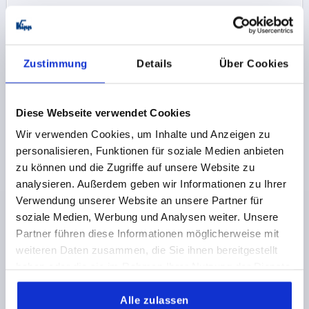
33,32 CHF
DETAILS
zzgl. MwSt.
zzgl. Versandkosten
Zustimmung
Details
Über Cookies
K0129 0
Diese Webseite verwendet Cookies
Wir verwenden Cookies, um Inhalte und Anzeigen zu
personalisieren, Funktionen für soziale Medien anbieten
zu können und die Zugriffe auf unsere Website zu
analysieren. Außerdem geben wir Informationen zu Ihrer
SPANNHEBEL FLACH GR.2 M12, A=131, FORM:0°
Verwendung unserer Website an unsere Partner für
EDELSTAHL 1.4305, KOMP:KUNSTSTOFF
soziale Medien, Werbung und Analysen weiter. Unsere
GEWINDE=M12
GEWINDETIEFE=21
FORM=0°
Partner führen diese Informationen möglicherweise mit
GRIFFLÄNGE=131
D=19
D1=41
D2=30
D3=12
H=22
weiteren Daten zusammen, die Sie ihnen bereitgestellt
H1=2
H2=13,5
H3=26
ZÄHNEZAHL =30
haben oder die sie im Rahmen Ihrer Nutzung der Dienste
Bestellnummer:
K0129.2121
gesammelt haben.
Alle zulassen