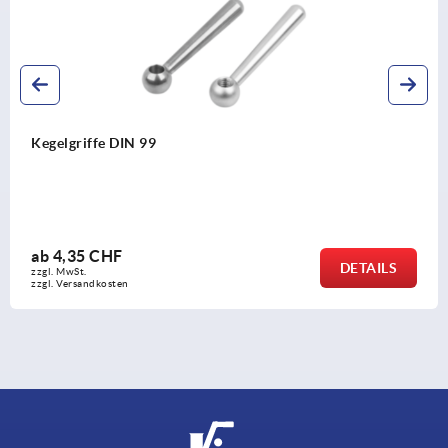
99
Spannhebel Ed
ab
28,87 CHF
DETAILS
zzgl. MwSt.
zzgl. Versandkosten