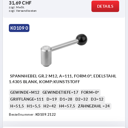
31,69 CHF
DETAILS
zzgl. MwSt.
zzgl. Versandkosten
K0109 0
SPANNHEBEL GR.2 M12, A=111, FORM:0°, EDELSTAHL
1.4305 BLANK, KOMP:KUNSTSTOFF
GEWINDE=M12
GEWINDETIEFE=17
FORM=0°
GRIFFLÄNGE=111
D=19
D1=28
D2=32
D3=12
H=51,5
H1=5,5
H2=42
H4=57,5
ZÄHNEZAHL =24
Bestellnummer:
K0109.2122