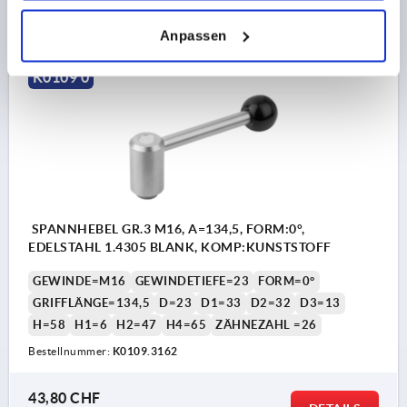
DETAILS
zzgl. MwSt.
zzgl. Versandkosten
Anpassen
K0109 0
SPANNHEBEL GR.3 M16, A=134,5, FORM:0°,
EDELSTAHL 1.4305 BLANK, KOMP:KUNSTSTOFF
GEWINDE=M16
GEWINDETIEFE=23
FORM=0°
GRIFFLÄNGE=134,5
D=23
D1=33
D2=32
D3=13
H=58
H1=6
H2=47
H4=65
ZÄHNEZAHL =26
Bestellnummer:
K0109.3162
43,80 CHF