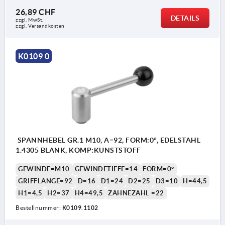
26,89 CHF
DETAILS
zzgl. MwSt.
zzgl. Versandkosten
K0109 0
SPANNHEBEL GR.1 M10, A=92, FORM:0°, EDELSTAHL
1.4305 BLANK, KOMP:KUNSTSTOFF
GEWINDE=M10
GEWINDETIEFE=14
FORM=0°
GRIFFLÄNGE=92
D=16
D1=24
D2=25
D3=10
H=44,5
H1=4,5
H2=37
H4=49,5
ZÄHNEZAHL =22
Bestellnummer:
K0109.1102