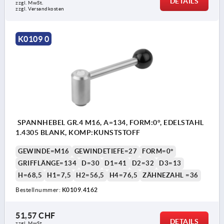
DETAILS
zzgl. MwSt.
zzgl. Versandkosten
K0109 0
SPANNHEBEL GR.4 M16, A=134, FORM:0°, EDELSTAHL
1.4305 BLANK, KOMP:KUNSTSTOFF
GEWINDE=M16
GEWINDETIEFE=27
FORM=0°
GRIFFLÄNGE=134
D=30
D1=41
D2=32
D3=13
H=68,5
H1=7,5
H2=56,5
H4=76,5
ZÄHNEZAHL =36
Bestellnummer:
K0109.4162
51,57 CHF
DETAILS
zzgl. MwSt.