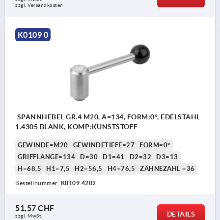
zzgl. Versandkosten
K0109 0
SPANNHEBEL GR.4 M20, A=134, FORM:0°, EDELSTAHL
1.4305 BLANK, KOMP:KUNSTSTOFF
GEWINDE=M20
GEWINDETIEFE=27
FORM=0°
GRIFFLÄNGE=134
D=30
D1=41
D2=32
D3=13
H=68,5
H1=7,5
H2=56,5
H4=76,5
ZÄHNEZAHL =36
Bestellnummer:
K0109.4202
51,57 CHF
DETAILS
zzgl. MwSt.