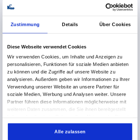
31,69 CHF
DETAILS
zzgl. MwSt.
zzgl. Versandkosten
Zustimmung
Details
Über Cookies
K0109 0
Diese Webseite verwendet Cookies
Wir verwenden Cookies, um Inhalte und Anzeigen zu
personalisieren, Funktionen für soziale Medien anbieten
zu können und die Zugriffe auf unsere Website zu
analysieren. Außerdem geben wir Informationen zu Ihrer
SPANNHEBEL GR.3 M12, A=134,5, FORM:0°,
Verwendung unserer Website an unsere Partner für
EDELSTAHL 1.4305 BLANK, KOMP:KUNSTSTOFF
soziale Medien, Werbung und Analysen weiter. Unsere
GEWINDE=M12
GEWINDETIEFE=23
FORM=0°
Partner führen diese Informationen möglicherweise mit
GRIFFLÄNGE=134,5
D=23
D1=33
D2=32
D3=13
weiteren Daten zusammen, die Sie ihnen bereitgestellt
H=58
H1=6
H2=47
H4=65
ZÄHNEZAHL =26
haben oder die sie im Rahmen Ihrer Nutzung der Dienste
Bestellnummer:
K0109.3122
gesammelt haben.
Alle zulassen
43,80 CHF