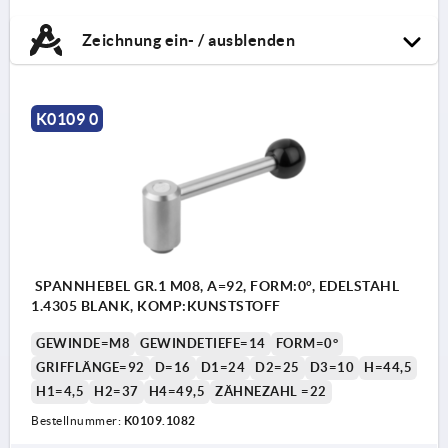
Zeichnung ein- / ausblenden
K0109 0
SPANNHEBEL GR.1 M08, A=92, FORM:0°, EDELSTAHL
1.4305 BLANK, KOMP:KUNSTSTOFF
GEWINDE=M8
GEWINDETIEFE=14
FORM=0°
GRIFFLÄNGE=92
D=16
D1=24
D2=25
D3=10
H=44,5
H1=4,5
H2=37
H4=49,5
ZÄHNEZAHL =22
Bestellnummer:
K0109.1082