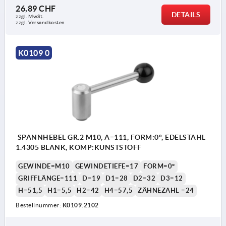
26,89 CHF
DETAILS
zzgl. MwSt.
zzgl. Versandkosten
K0109 0
SPANNHEBEL GR.2 M10, A=111, FORM:0°, EDELSTAHL
1.4305 BLANK, KOMP:KUNSTSTOFF
GEWINDE=M10
GEWINDETIEFE=17
FORM=0°
GRIFFLÄNGE=111
D=19
D1=28
D2=32
D3=12
H=51,5
H1=5,5
H2=42
H4=57,5
ZÄHNEZAHL =24
Bestellnummer:
K0109.2102