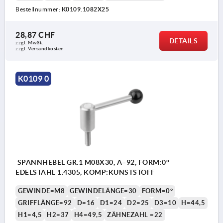
Bestellnummer:
K0109.1082X25
28,87 CHF
DETAILS
zzgl. MwSt.
zzgl. Versandkosten
K0109 0
SPANNHEBEL GR.1 M08X30, A=92, FORM:0°
EDELSTAHL 1.4305, KOMP:KUNSTSTOFF
GEWINDE=M8
GEWINDELÄNGE=30
FORM=0°
GRIFFLÄNGE=92
D=16
D1=24
D2=25
D3=10
H=44,5
H1=4,5
H2=37
H4=49,5
ZÄHNEZAHL =22