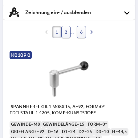
Zeichnung ein- / ausblenden
1
2
6
K0109 0
SPANNHEBEL GR.1 M08X15, A=92, FORM:0°
EDELSTAHL 1.4305, KOMP:KUNSTSTOFF
GEWINDE=M8
GEWINDELÄNGE=15
FORM=0°
GRIFFLÄNGE=92
D=16
D1=24
D2=25
D3=10
H=44,5