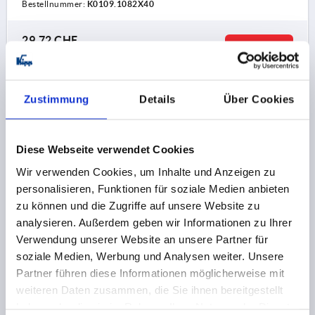
Bestellnummer:
K0109.1082X40
29,72 CHF
DETAILS
zzgl. MwSt.
zzgl. Versandkosten
Zustimmung
Details
Über Cookies
K0109 0
Diese Webseite verwendet Cookies
Wir verwenden Cookies, um Inhalte und Anzeigen zu
personalisieren, Funktionen für soziale Medien anbieten
zu können und die Zugriffe auf unsere Website zu
SPANNHEBEL GR.1 M08X50, A=92, FORM:0°
analysieren. Außerdem geben wir Informationen zu Ihrer
EDELSTAHL 1.4305, KOMP:KUNSTSTOFF
Verwendung unserer Website an unsere Partner für
soziale Medien, Werbung und Analysen weiter. Unsere
GEWINDE=M8
GEWINDELÄNGE=50
FORM=0°
Partner führen diese Informationen möglicherweise mit
GRIFFLÄNGE=92
D=16
D1=24
D2=25
D3=10
H=44,5
weiteren Daten zusammen, die Sie ihnen bereitgestellt
H1=4,5
H2=37
H4=49,5
ZÄHNEZAHL =22
haben oder die sie im Rahmen Ihrer Nutzung der Dienste
Bestellnummer:
K0109.1082X50