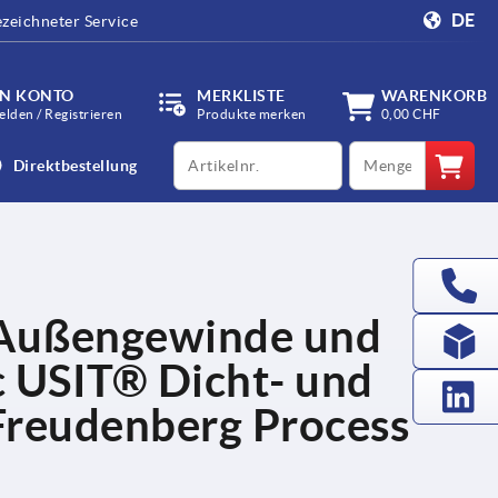
DE
zeichneter Service
IN KONTO
MERKLISTE
WARENKORB
lden / Registrieren
Produkte merken
0,00 CHF
productCode
qty
Direktbestellung
Außengewinde und
c USIT® Dicht- und
Freudenberg Process