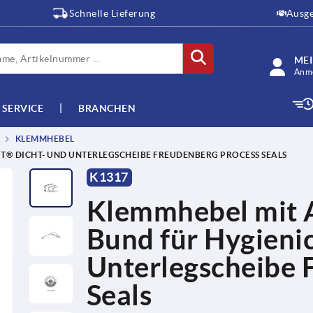
Schnelle Lieferung
Ausge
ME
Anme
SERVICE
BRANCHEN
KLEMMHEBEL
T® DICHT- UND UNTERLEGSCHEIBE FREUDENBERG PROCESS SEALS
K1317
Klemmhebel mit 
Bund für Hygieni
Unterlegscheibe 
Seals