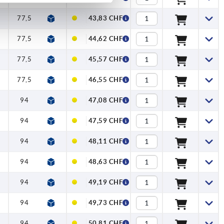
5
77,5
13
16
43,83 CHF
5
77,5
13
16
44,62 CHF
5
77,5
13
16
45,57 CHF
5
77,5
13
16
46,55 CHF
5
94
14,2
20
47,08 CHF
5
94
14,2
20
47,59 CHF
5
94
14,2
20
48,11 CHF
5
94
14,2
20
48,63 CHF
5
94
14,2
20
49,19 CHF
5
94
14,2
20
49,73 CHF
5
94
14,2
20
50,81 CHF