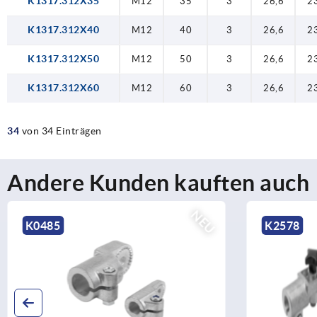
K1317.312X35
M12
35
3
26,6
2
K1317.312X40
M12
40
3
26,6
2
K1317.312X50
M12
50
3
26,6
2
K1317.312X60
M12
60
3
26,6
2
34
von 34 Einträgen
Andere Kunden kauften auch
NEU
K0485
K2578