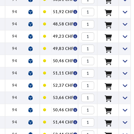
5
94
14,2
20
51,92 CHF
5
94
14,2
20
48,58 CHF
5
94
14,2
20
49,23 CHF
5
94
14,2
20
49,83 CHF
5
94
14,2
20
50,46 CHF
5
94
14,2
20
51,11 CHF
5
94
14,2
20
52,37 CHF
5
94
14,2
20
53,66 CHF
5
94
14,2
20
50,46 CHF
5
94
14,2
20
51,44 CHF