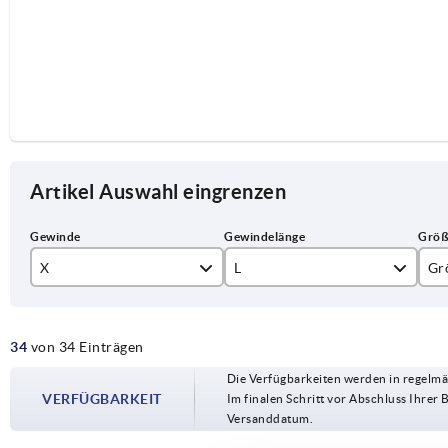
Artikel Auswahl eingrenzen
X
L
Gr
M6
16
1
34
von 34 Einträgen
M8
20
2
Die Verfügbarkeiten werden in regelmä
M10
25
3
VERFÜGBARKEIT
Im finalen Schritt vor Abschluss Ihrer 
Versanddatum.
M12
30