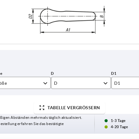
öße
D
D1
14,2
21
TABELLE VERGRÖSSERN
18
23,6
ßigen Abständen mehrmals täglich aktualisiert.
22,3
1-3 Tage
Bestellung erfahren Sie das bestätigte
4-20 Tage
26,6