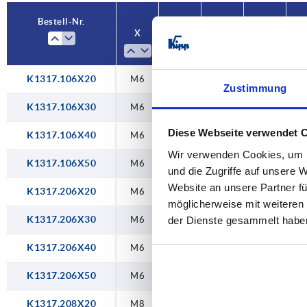
35
Bestell-Nr.
X
L
Größe
D
40
50
K1317.106X20
M6
20
1
14,2
Zustimmung
60
K1317.106X30
M6
30
1
14,2
Diese Webseite verwendet 
K1317.106X40
M6
40
1
14,2
Wir verwenden Cookies, um I
K1317.106X50
M6
50
1
14,2
und die Zugriffe auf unsere 
Website an unsere Partner fü
K1317.206X20
M6
20
2
14,2
möglicherweise mit weiteren
K1317.206X30
M6
30
2
14,2
der Dienste gesammelt habe
K1317.206X40
M6
40
2
14,2
K1317.206X50
M6
50
2
14,2
K1317.208X20
M8
20
2
18