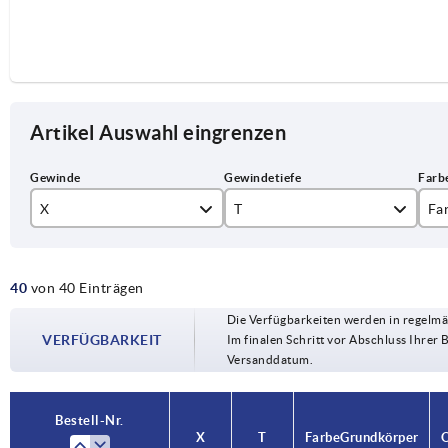
Artikel Auswahl eingrenzen
X
T
Fa
M8
22
fe
40
von 40 Einträgen
M10
24
li
Die Verfügbarkeiten werden in regelmä
M12
27
ra
VERFÜGBARKEIT
Im finalen Schritt vor Abschluss Ihrer 
Versanddatum.
33
re
sc
Bestell-Nr.
Bestell-Nr.
X
X
T
T
Farbe Grundkörper
Farbe Grundkörper
O
O