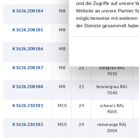
und die Zugriffe auf unsere 
Website an unsere Partner fü
K1626.208184
M8
22
verkehrsrot RAL
3020
möglicherweise mit weiteren
der Dienste gesammelt habe
K1626.208185
M8
22
signalgrün RAL
6032
K1626.208186
M8
22
verkehrsblau RAL
5017
K1626.208187
M8
22
lichtgrau RAL
7035
K1626.208188
M8
22
fenstergrau RAL
7040
K1626.310181
M10
24
schwarz RAL
9005
K1626.310182
M10
24
reinorange RAL
2004