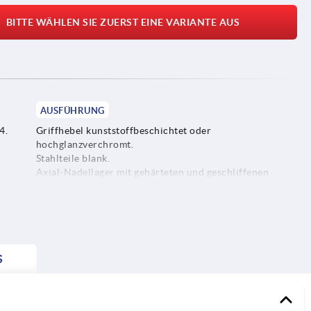
BITTE WÄHLEN SIE ZUERST EINE VARIANTE AUS
AUSFÜHRUNG
4.
Griffhebel kunststoffbeschichtet oder
hochglanzverchromt.
Stahlteile blank.
Axial-Nadellager mit gehärteten und geschliffenen
Anlagescheiben.
S