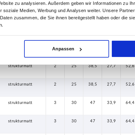
Website zu analysieren. Außerdem geben wir Informationen zu I
r soziale Medien, Werbung und Analysen weiter. Unsere Partner
strukturmatt
2
25
38,5
27,7
52,6
 Daten zusammen, die Sie ihnen bereitgestellt haben oder die s
n.
strukturmatt
2
25
38,5
27,7
52,6
strukturmatt
2
25
38,5
27,7
52,6
Anpassen
strukturmatt
2
25
38,5
27,7
52,6
strukturmatt
2
25
38,5
27,7
52,6
strukturmatt
3
30
47
33,9
64,4
strukturmatt
3
30
47
33,9
64,4