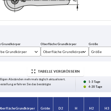
rbe Grundkörper
Oberfläche Grundkörper
Größe
nstergrau RAL 7040
hochglanzverchromt
2
TABELLE VERGRÖSSERN
chtgrau RAL 7035
seidenmatt
3
ßigen Abständen mehrmals täglich aktualisiert.
psgelb RAL 1021
strukturmatt
4
1-3 Tage
Bestellung erfahren Sie das bestätigte
4-20 Tage
inorange RAL 2004
5
hwarz RAL 9005
berfläche Grundkörper
berfläche Grundkörper
Größe
Größe
D2
D2
H
H
H2
H2
H3
H3