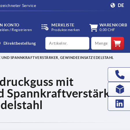
DE
zeichneter Service
IN KONTO
MERKLISTE
WARENKORB
lden / Registrieren
Produkte merken
0,00 CHF
productCode
qty
Direktbestellung
 UND SPANNKRAFTVERSTÄRKER, GEWINDEEINSATZ EDELSTAHL
druckguss mit
 Spannkraftverstärker,
delstahl