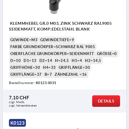
KLEMMHEBEL GR.0 M03, ZINK SCHWARZ RAL9005
SEIDENMATT, KOMP:EDELSTAHL BLANK
GEWINDE=M3
GEWINDETIEFE=9
FARBE GRUNDKÖRPER=SCHWARZ RAL 9005
OBERFLÄCHE GRUNDKÖRPER=SEIDENMATT
GRÖSSE=0
D=10
D1=13
D2=14
H=24,5
H1=4
H2=14,5
GRIFFHÖHE=30
H4=33
GRIFFLÄNGE=30
GRIFFLÄNGE=37
B=7
ZÄHNEZAHL =16
Bestellnummer:
K0123.0031
7,10 CHF
DETAILS
zzgl. MwSt.
zzgl. Versandkosten
K0123