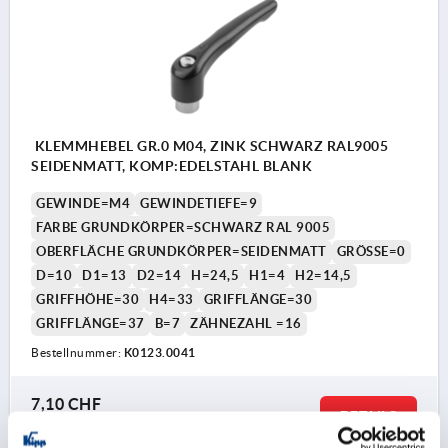
KLEMMHEBEL GR.0 M04, ZINK SCHWARZ RAL9005
SEIDENMATT, KOMP:EDELSTAHL BLANK
GEWINDE=M4
GEWINDETIEFE=9
FARBE GRUNDKÖRPER=SCHWARZ RAL 9005
OBERFLÄCHE GRUNDKÖRPER=SEIDENMATT
GRÖSSE=0
D=10
D1=13
D2=14
H=24,5
H1=4
H2=14,5
GRIFFHÖHE=30
H4=33
GRIFFLÄNGE=30
GRIFFLÄNGE=37
B=7
ZÄHNEZAHL =16
Bestellnummer:
K0123.0041
7,10 CHF
DETAILS
zzgl. MwSt.
zzgl. Versandkosten