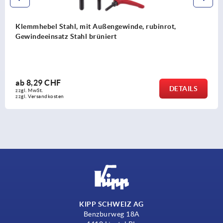
ßengewinde, rubinrot,
Klemmhebel Zinkdruckg
iert
Schutzkappe, seidenmatt
Stahl brüniert
ab
8,48 CHF
DETAILS
zzgl. MwSt.
zzgl. Versandkosten
KIPP SCHWEIZ AG
Benzburweg 18A