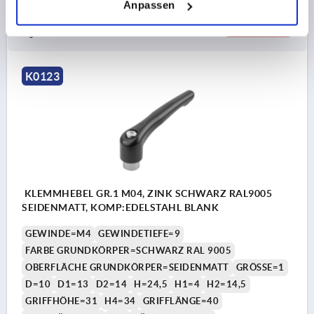
Anpassen
7,10 CHF
DETAILS
zzgl. MwSt.
zzgl. Versandkosten
K0123
KLEMMHEBEL GR.1 M04, ZINK SCHWARZ RAL9005
SEIDENMATT, KOMP:EDELSTAHL BLANK
GEWINDE=M4
GEWINDETIEFE=9
FARBE GRUNDKÖRPER=SCHWARZ RAL 9005
OBERFLÄCHE GRUNDKÖRPER=SEIDENMATT
GRÖSSE=1
D=10
D1=13
D2=14
H=24,5
H1=4
H2=14,5
GRIFFHÖHE=31
H4=34
GRIFFLÄNGE=40