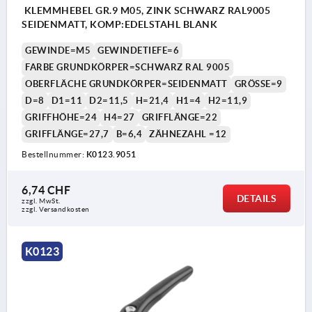
KLEMMHEBEL GR.9 M05, ZINK SCHWARZ RAL9005
SEIDENMATT, KOMP:EDELSTAHL BLANK
GEWINDE=M5
GEWINDETIEFE=6
FARBE GRUNDKÖRPER=SCHWARZ RAL 9005
OBERFLÄCHE GRUNDKÖRPER=SEIDENMATT
GRÖSSE=9
D=8
D1=11
D2=11,5
H=21,4
H1=4
H2=11,9
GRIFFHÖHE=24
H4=27
GRIFFLÄNGE=22
GRIFFLÄNGE=27,7
B=6,4
ZÄHNEZAHL =12
Bestellnummer:
K0123.9051
6,74 CHF
DETAILS
zzgl. MwSt.
zzgl. Versandkosten
K0123