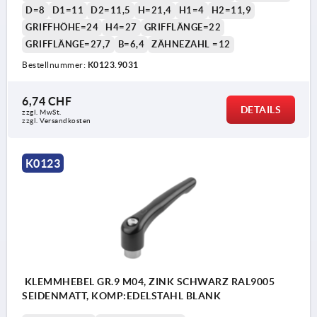
D=8
D1=11
D2=11,5
H=21,4
H1=4
H2=11,9
GRIFFHÖHE=24
H4=27
GRIFFLÄNGE=22
GRIFFLÄNGE=27,7
B=6,4
ZÄHNEZAHL =12
Bestellnummer:
K0123.9031
6,74 CHF
DETAILS
zzgl. MwSt.
zzgl. Versandkosten
K0123
KLEMMHEBEL GR.9 M04, ZINK SCHWARZ RAL9005
SEIDENMATT, KOMP:EDELSTAHL BLANK