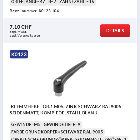
GRIFFLÄNGE=47
B=7
ZÄHNEZAHL =16
Bestellnummer:
K0123.1041
7,10 CHF
DETAILS
zzgl. MwSt.
zzgl. Versandkosten
K0123
KLEMMHEBEL GR.1 M05, ZINK SCHWARZ RAL9005
SEIDENMATT, KOMP:EDELSTAHL BLANK
GEWINDE=M5
GEWINDETIEFE=9
FARBE GRUNDKÖRPER=SCHWARZ RAL 9005
OBERFLÄCHE GRUNDKÖRPER=SEIDENMATT
GRÖSSE=1