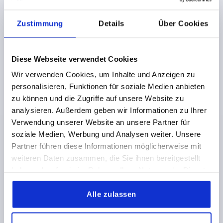
K0123
Zustimmung
Details
Über Cookies
Diese Webseite verwendet Cookies
Wir verwenden Cookies, um Inhalte und Anzeigen zu
personalisieren, Funktionen für soziale Medien anbieten
zu können und die Zugriffe auf unsere Website zu
KLEMMHEBEL GR.0 M05, ZINK SCHWARZ RAL9005
analysieren. Außerdem geben wir Informationen zu Ihrer
SEIDENMATT, KOMP:EDELSTAHL BLANK
Verwendung unserer Website an unsere Partner für
soziale Medien, Werbung und Analysen weiter. Unsere
GEWINDE=M5
GEWINDETIEFE=9
Partner führen diese Informationen möglicherweise mit
FARBE GRUNDKÖRPER=SCHWARZ RAL 9005
weiteren Daten zusammen, die Sie ihnen bereitgestellt
OBERFLÄCHE GRUNDKÖRPER=SEIDENMATT
GRÖSSE=0
haben oder die sie im Rahmen Ihrer Nutzung der Dienste
D=10
D1=13
D2=14
H=24,5
H1=4
H2=14,5
gesammelt haben.
GRIFFHÖHE=30
H4=33
GRIFFLÄNGE=30
GRIFFLÄNGE=37
B=7
ZÄHNEZAHL =16
Alle zulassen
Bestellnummer:
K0123.0051