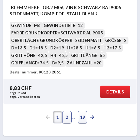
KLEMMHEBEL GR.2 M06, ZINK SCHWARZ RAL9005
SEIDENMATT, KOMP:EDELSTAHL BLANK
GEWINDE=M6
GEWINDETIEFE=12
FARBE GRUNDKÖRPER=SCHWARZ RAL 9005
OBERFLÄCHE GRUNDKÖRPER=SEIDENMATT
GRÖSSE=2
D=13,5
D1=18,5
D2=19
H=28,5
H1=6,5
H2=17,5
GRIFFHÖHE=42,5
H4=45,5
GRIFFLÄNGE=65
GRIFFLÄNGE=74,5
B=9,5
ZÄHNEZAHL =20
Bestellnummer:
K0123.2061
8,83 CHF
DETAILS
zzgl. MwSt.
zzgl. Versandkosten
1
2
19