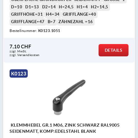
D=10
D1=13
D2=14
H=24,5
H1=4
H2=14,5
GRIFFHÖHE=31
H4=34
GRIFFLÄNGE=40
GRIFFLÄNGE=47
B=7
ZÄHNEZAHL =16
Bestellnummer:
K0123.1051
7,10 CHF
DETAILS
zzgl. MwSt.
zzgl. Versandkosten
K0123
KLEMMHEBEL GR.1 M06, ZINK SCHWARZ RAL9005
SEIDENMATT, KOMP:EDELSTAHL BLANK