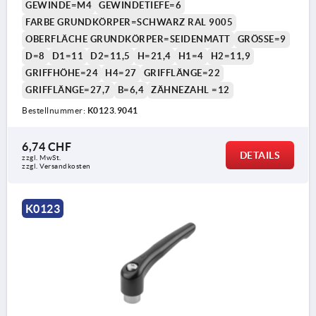
GEWINDE=M4
GEWINDETIEFE=6
FARBE GRUNDKÖRPER=SCHWARZ RAL 9005
OBERFLÄCHE GRUNDKÖRPER=SEIDENMATT
GRÖSSE=9
D=8
D1=11
D2=11,5
H=21,4
H1=4
H2=11,9
GRIFFHÖHE=24
H4=27
GRIFFLÄNGE=22
GRIFFLÄNGE=27,7
B=6,4
ZÄHNEZAHL =12
Bestellnummer:
K0123.9041
6,74 CHF
DETAILS
zzgl. MwSt.
zzgl. Versandkosten
K0123