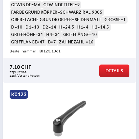
GEWINDE=M6
GEWINDETIEFE=9
FARBE GRUNDKÖRPER=SCHWARZ RAL 9005
OBERFLÄCHE GRUNDKÖRPER=SEIDENMATT
GRÖSSE=1
D=10
D1=13
D2=14
H=24,5
H1=4
H2=14,5
GRIFFHÖHE=31
H4=34
GRIFFLÄNGE=40
GRIFFLÄNGE=47
B=7
ZÄHNEZAHL =16
Bestellnummer:
K0123.1061
7,10 CHF
DETAILS
zzgl. MwSt.
zzgl. Versandkosten
K0123