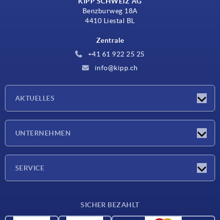
KIPP SCHWEIZ AG
Benzburweg 18A
4410 Liestal BL
Zentrale
+41 61 922 25 25
info@kipp.ch
AKTUELLES
Neuigkeiten
UNTERNEHMEN
Messen
Unternehmen
SERVICE
Lieferkonditionen
SICHER BEZAHLT
Werkstoffübersicht