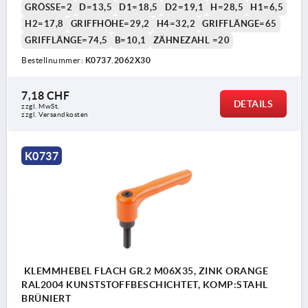
GRÖSSE=2
D=13,5
D1=18,5
D2=19,1
H=28,5
H1=6,5
H2=17,8
GRIFFHÖHE=29,2
H4=32,2
GRIFFLÄNGE=65
GRIFFLÄNGE=74,5
B=10,1
ZÄHNEZAHL =20
Bestellnummer:
K0737.2062X30
7,18 CHF
DETAILS
zzgl. MwSt.
zzgl. Versandkosten
K0737
KLEMMHEBEL FLACH GR.2 M06X35, ZINK ORANGE
RAL2004 KUNSTSTOFFBESCHICHTET, KOMP:STAHL
BRÜNIERT