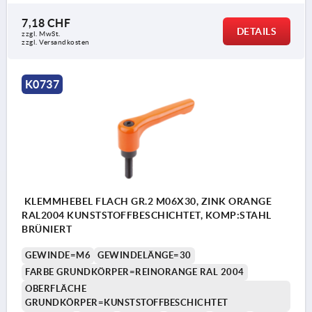
7,18 CHF
DETAILS
zzgl. MwSt.
zzgl. Versandkosten
K0737
KLEMMHEBEL FLACH GR.2 M06X30, ZINK ORANGE
RAL2004 KUNSTSTOFFBESCHICHTET, KOMP:STAHL
BRÜNIERT
GEWINDE=M6
GEWINDELÄNGE=30
FARBE GRUNDKÖRPER=REINORANGE RAL 2004
OBERFLÄCHE
GRUNDKÖRPER=KUNSTSTOFFBESCHICHTET