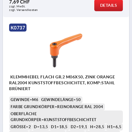
7,69 CHF
DETAILS
zzgl. MwSt.
zzgl. Versandkosten
K0737
KLEMMHEBEL FLACH GR.2 M06X50, ZINK ORANGE
RAL2004 KUNSTSTOFFBESCHICHTET, KOMP:STAHL
BRÜNIERT
GEWINDE=M6
GEWINDELÄNGE=50
FARBE GRUNDKÖRPER=REINORANGE RAL 2004
OBERFLÄCHE
GRUNDKÖRPER=KUNSTSTOFFBESCHICHTET
GRÖSSE=2
D=13,5
D1=18,5
D2=19,1
H=28,5
H1=6,5