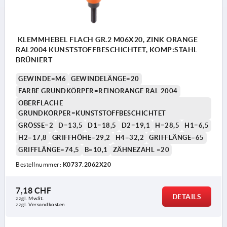
KLEMMHEBEL FLACH GR.2 M06X20, ZINK ORANGE
RAL2004 KUNSTSTOFFBESCHICHTET, KOMP:STAHL
BRÜNIERT
GEWINDE=M6
GEWINDELÄNGE=20
FARBE GRUNDKÖRPER=REINORANGE RAL 2004
OBERFLÄCHE
GRUNDKÖRPER=KUNSTSTOFFBESCHICHTET
GRÖSSE=2
D=13,5
D1=18,5
D2=19,1
H=28,5
H1=6,5
H2=17,8
GRIFFHÖHE=29,2
H4=32,2
GRIFFLÄNGE=65
GRIFFLÄNGE=74,5
B=10,1
ZÄHNEZAHL =20
Bestellnummer:
K0737.2062X20
7,18 CHF
DETAILS
zzgl. MwSt.
zzgl. Versandkosten