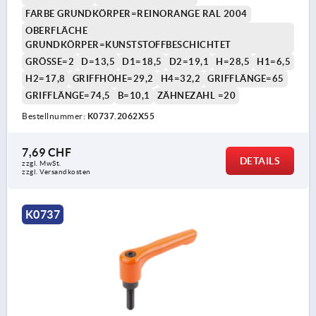
FARBE GRUNDKÖRPER=REINORANGE RAL 2004
OBERFLÄCHE
GRUNDKÖRPER=KUNSTSTOFFBESCHICHTET
GRÖSSE=2
D=13,5
D1=18,5
D2=19,1
H=28,5
H1=6,5
H2=17,8
GRIFFHÖHE=29,2
H4=32,2
GRIFFLÄNGE=65
GRIFFLÄNGE=74,5
B=10,1
ZÄHNEZAHL =20
Bestellnummer:
K0737.2062X55
7,69 CHF
DETAILS
zzgl. MwSt.
zzgl. Versandkosten
K0737