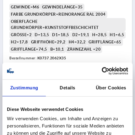
GEWINDE=M6
GEWINDELÄNGE=35
FARBE GRUNDKÖRPER=REINORANGE RAL 2004
OBERFLÄCHE
GRUNDKÖRPER=KUNSTSTOFFBESCHICHTET
GRÖSSE=2
D=13,5
D1=18,5
D2=19,1
H=28,5
H1=6,5
H2=17,8
GRIFFHÖHE=29,2
H4=32,2
GRIFFLÄNGE=65
GRIFFLÄNGE=74,5
B=10,1
ZÄHNEZAHL =20
Bestellnummer:
K0737.2062X35
7,69 CHF
DETAILS
zzgl. MwSt.
zzgl. Versandkosten
Zustimmung
Details
Über Cookies
K0737
Diese Webseite verwendet Cookies
Wir verwenden Cookies, um Inhalte und Anzeigen zu
personalisieren, Funktionen für soziale Medien anbieten
zu können und die Zugriffe auf unsere Website zu