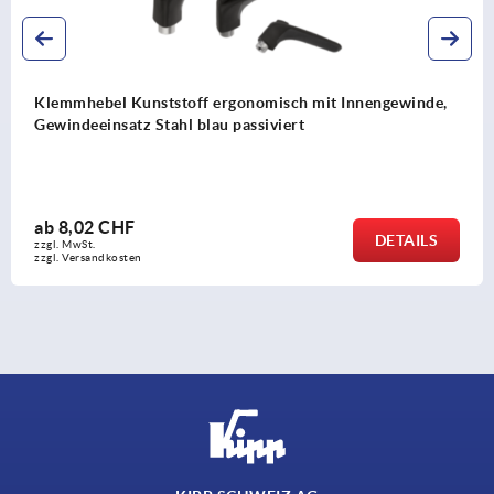
unststoff ergonomisch mit Innengewinde,
Klemmhebel
z Stahl blau passiviert
aus Zink, Ge
F
ab
3,97 C
DETAILS
zzgl. MwSt.
en
zzgl. Versandko