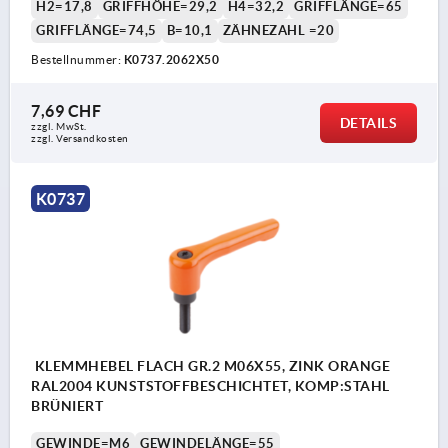
H2=17,8
GRIFFHÖHE=29,2
H4=32,2
GRIFFLÄNGE=65
GRIFFLÄNGE=74,5
B=10,1
ZÄHNEZAHL =20
Bestellnummer:
K0737.2062X50
7,69 CHF
DETAILS
zzgl. MwSt.
zzgl. Versandkosten
K0737
KLEMMHEBEL FLACH GR.2 M06X55, ZINK ORANGE
RAL2004 KUNSTSTOFFBESCHICHTET, KOMP:STAHL
BRÜNIERT
GEWINDE=M6
GEWINDELÄNGE=55