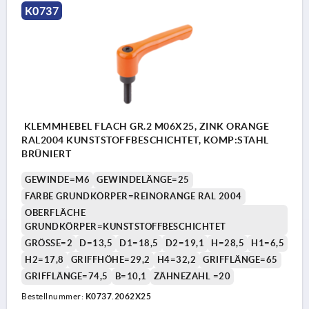
K0737
KLEMMHEBEL FLACH GR.2 M06X25, ZINK ORANGE
RAL2004 KUNSTSTOFFBESCHICHTET, KOMP:STAHL
BRÜNIERT
GEWINDE=M6
GEWINDELÄNGE=25
FARBE GRUNDKÖRPER=REINORANGE RAL 2004
OBERFLÄCHE
GRUNDKÖRPER=KUNSTSTOFFBESCHICHTET
GRÖSSE=2
D=13,5
D1=18,5
D2=19,1
H=28,5
H1=6,5
H2=17,8
GRIFFHÖHE=29,2
H4=32,2
GRIFFLÄNGE=65
GRIFFLÄNGE=74,5
B=10,1
ZÄHNEZAHL =20
Bestellnummer:
K0737.2062X25