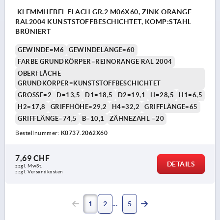
KLEMMHEBEL FLACH GR.2 M06X60, ZINK ORANGE
RAL2004 KUNSTSTOFFBESCHICHTET, KOMP:STAHL
BRÜNIERT
GEWINDE=M6
GEWINDELÄNGE=60
FARBE GRUNDKÖRPER=REINORANGE RAL 2004
OBERFLÄCHE
GRUNDKÖRPER=KUNSTSTOFFBESCHICHTET
GRÖSSE=2
D=13,5
D1=18,5
D2=19,1
H=28,5
H1=6,5
H2=17,8
GRIFFHÖHE=29,2
H4=32,2
GRIFFLÄNGE=65
GRIFFLÄNGE=74,5
B=10,1
ZÄHNEZAHL =20
Bestellnummer:
K0737.2062X60
7,69 CHF
DETAILS
zzgl. MwSt.
zzgl. Versandkosten
1
2
5