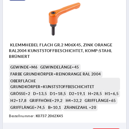
KLEMMHEBEL FLACH GR.2 M06X45, ZINK ORANGE
RAL2004 KUNSTSTOFFBESCHICHTET, KOMP:STAHL
BRÜNIERT
GEWINDE=M6
GEWINDELÄNGE=45
FARBE GRUNDKÖRPER=REINORANGE RAL 2004
OBERFLÄCHE
GRUNDKÖRPER=KUNSTSTOFFBESCHICHTET
GRÖSSE=2
D=13,5
D1=18,5
D2=19,1
H=28,5
H1=6,5
H2=17,8
GRIFFHÖHE=29,2
H4=32,2
GRIFFLÄNGE=65
GRIFFLÄNGE=74,5
B=10,1
ZÄHNEZAHL =20
Bestellnummer:
K0737.2062X45