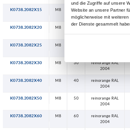
und die Zugriffe auf unsere 
K0738.2082X15
M8
15
reinorange RAL
Website an unsere Partner fü
2004
möglicherweise mit weiteren
der Dienste gesammelt habe
K0738.2082X20
M8
20
reinorange RAL
2004
K0738.2082X25
M8
25
reinorange RAL
2004
K0738.2082X30
M8
30
reinorange RAL
2004
K0738.2082X40
M8
40
reinorange RAL
2004
K0738.2082X50
M8
50
reinorange RAL
2004
K0738.2082X60
M8
60
reinorange RAL
2004