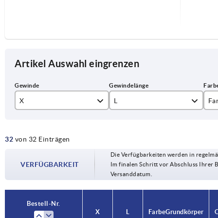
Artikel Auswahl eingrenzen
X
L
Fa
M6
15
re
32
von 32 Einträgen
M8
20
Die Verfügbarkeiten werden in regelmä
M10
25
VERFÜGBARKEIT
Im finalen Schritt vor Abschluss Ihrer 
Versanddatum.
30
40
Bestell-Nr.
Bestell-Nr.
X
X
L
L
Farbe Grundkörper
Farbe Grundkörper
O
O
50