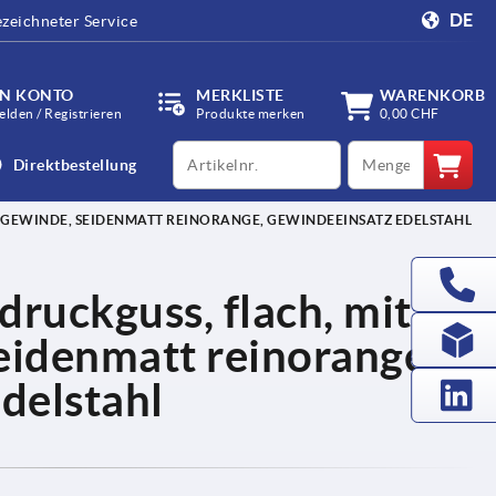
DE
zeichneter Service
IN KONTO
MERKLISTE
WARENKORB
lden / Registrieren
Produkte merken
0,00 CHF
productCode
qty
Direktbestellung
GEWINDE, SEIDENMATT REINORANGE, GEWINDEEINSATZ EDELSTAHL
ruckguss, flach, mit
idenmatt reinorange,
delstahl