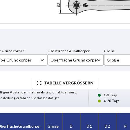
rbe Grundkörper
Oberfläche Grundkörper
Größe
inorange RAL 2004
kunststoffbeschichtet
2
TABELLE VERGRÖSSERN
3
ßigen Abständen mehrmals täglich aktualisiert.
1-3 Tage
Bestellung erfahren Sie das bestätigte
4-20 Tage
berfläche Grundkörper
berfläche Grundkörper
Größe
Größe
D
D
D1
D1
D2
D2
H
H