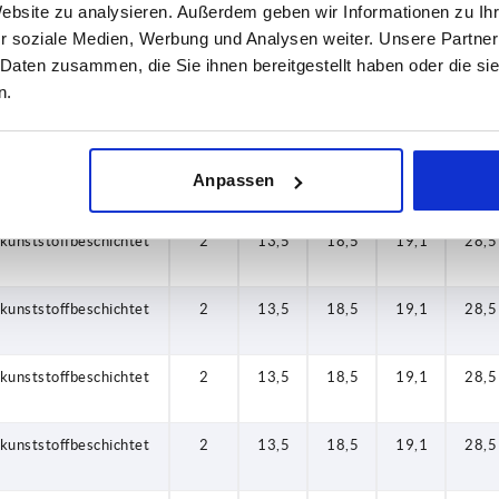
Website zu analysieren. Außerdem geben wir Informationen zu I
kunststoffbeschichtet
2
13,5
18,5
19,1
28,5
r soziale Medien, Werbung und Analysen weiter. Unsere Partner
 Daten zusammen, die Sie ihnen bereitgestellt haben oder die s
n.
kunststoffbeschichtet
2
13,5
18,5
19,1
28,5
kunststoffbeschichtet
2
13,5
18,5
19,1
28,5
Anpassen
kunststoffbeschichtet
2
13,5
18,5
19,1
28,5
kunststoffbeschichtet
2
13,5
18,5
19,1
28,5
kunststoffbeschichtet
2
13,5
18,5
19,1
28,5
kunststoffbeschichtet
2
13,5
18,5
19,1
28,5