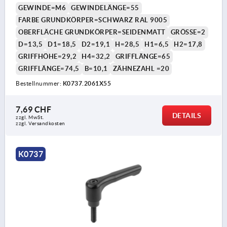
GEWINDE=M6
GEWINDELÄNGE=55
FARBE GRUNDKÖRPER=SCHWARZ RAL 9005
OBERFLÄCHE GRUNDKÖRPER=SEIDENMATT
GRÖSSE=2
D=13,5
D1=18,5
D2=19,1
H=28,5
H1=6,5
H2=17,8
GRIFFHÖHE=29,2
H4=32,2
GRIFFLÄNGE=65
GRIFFLÄNGE=74,5
B=10,1
ZÄHNEZAHL =20
Bestellnummer:
K0737.2061X55
7,69 CHF
DETAILS
zzgl. MwSt.
zzgl. Versandkosten
K0737