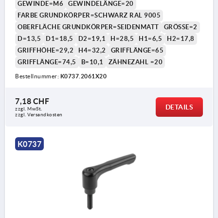
GEWINDE=M6
GEWINDELÄNGE=20
FARBE GRUNDKÖRPER=SCHWARZ RAL 9005
OBERFLÄCHE GRUNDKÖRPER=SEIDENMATT
GRÖSSE=2
D=13,5
D1=18,5
D2=19,1
H=28,5
H1=6,5
H2=17,8
GRIFFHÖHE=29,2
H4=32,2
GRIFFLÄNGE=65
GRIFFLÄNGE=74,5
B=10,1
ZÄHNEZAHL =20
Bestellnummer:
K0737.2061X20
7,18 CHF
DETAILS
zzgl. MwSt.
zzgl. Versandkosten
K0737