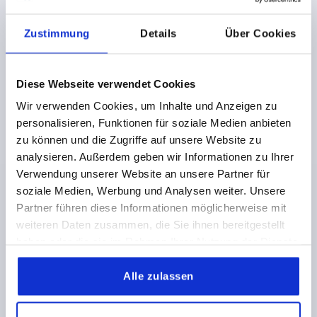
K0737
Zustimmung
Details
Über Cookies
Diese Webseite verwendet Cookies
Wir verwenden Cookies, um Inhalte und Anzeigen zu
personalisieren, Funktionen für soziale Medien anbieten
zu können und die Zugriffe auf unsere Website zu
KLEMMHEBEL FLACH GR.2 M06X40, ZINK SCHWARZ
analysieren. Außerdem geben wir Informationen zu Ihrer
RAL9005 SEIDENMATT, KOMP:STAHL BRÜNIERT
Verwendung unserer Website an unsere Partner für
soziale Medien, Werbung und Analysen weiter. Unsere
GEWINDE=M6
GEWINDELÄNGE=40
Partner führen diese Informationen möglicherweise mit
FARBE GRUNDKÖRPER=SCHWARZ RAL 9005
weiteren Daten zusammen, die Sie ihnen bereitgestellt
OBERFLÄCHE GRUNDKÖRPER=SEIDENMATT
GRÖSSE=2
haben oder die sie im Rahmen Ihrer Nutzung der Dienste
D=13,5
D1=18,5
D2=19,1
H=28,5
H1=6,5
H2=17,8
gesammelt haben.
GRIFFHÖHE=29,2
H4=32,2
GRIFFLÄNGE=65
GRIFFLÄNGE=74,5
B=10,1
ZÄHNEZAHL =20
Alle zulassen
Bestellnummer:
K0737.2061X40