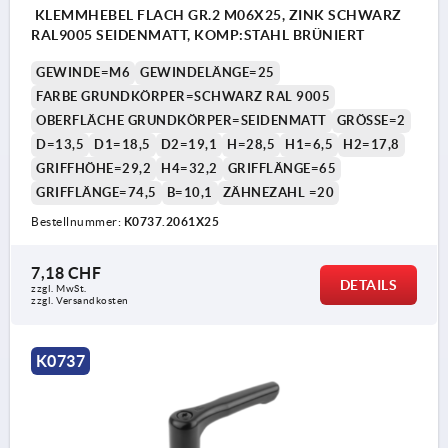
KLEMMHEBEL FLACH GR.2 M06X25, ZINK SCHWARZ
RAL9005 SEIDENMATT, KOMP:STAHL BRÜNIERT
GEWINDE=M6
GEWINDELÄNGE=25
FARBE GRUNDKÖRPER=SCHWARZ RAL 9005
OBERFLÄCHE GRUNDKÖRPER=SEIDENMATT
GRÖSSE=2
D=13,5
D1=18,5
D2=19,1
H=28,5
H1=6,5
H2=17,8
GRIFFHÖHE=29,2
H4=32,2
GRIFFLÄNGE=65
GRIFFLÄNGE=74,5
B=10,1
ZÄHNEZAHL =20
Bestellnummer:
K0737.2061X25
7,18 CHF
DETAILS
zzgl. MwSt.
zzgl. Versandkosten
K0737