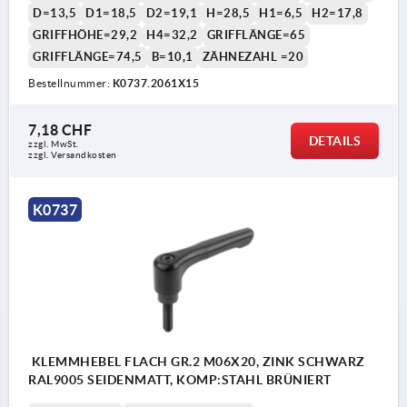
D=13,5
D1=18,5
D2=19,1
H=28,5
H1=6,5
H2=17,8
GRIFFHÖHE=29,2
H4=32,2
GRIFFLÄNGE=65
GRIFFLÄNGE=74,5
B=10,1
ZÄHNEZAHL =20
Bestellnummer:
K0737.2061X15
1) Kegelkuppe DIN EN ISO 4753
7,18 CHF
DETAILS
zzgl. MwSt.
zzgl. Versandkosten
K0737
KLEMMHEBEL FLACH GR.2 M06X20, ZINK SCHWARZ
RAL9005 SEIDENMATT, KOMP:STAHL BRÜNIERT