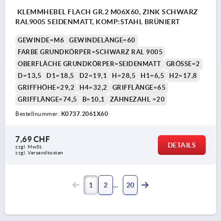
KLEMMHEBEL FLACH GR.2 M06X60, ZINK SCHWARZ
RAL9005 SEIDENMATT, KOMP:STAHL BRÜNIERT
GEWINDE=M6
GEWINDELÄNGE=60
FARBE GRUNDKÖRPER=SCHWARZ RAL 9005
OBERFLÄCHE GRUNDKÖRPER=SEIDENMATT
GRÖSSE=2
D=13,5
D1=18,5
D2=19,1
H=28,5
H1=6,5
H2=17,8
GRIFFHÖHE=29,2
H4=32,2
GRIFFLÄNGE=65
GRIFFLÄNGE=74,5
B=10,1
ZÄHNEZAHL =20
Bestellnummer:
K0737.2061X60
7,69 CHF
DETAILS
zzgl. MwSt.
zzgl. Versandkosten
1
2
20