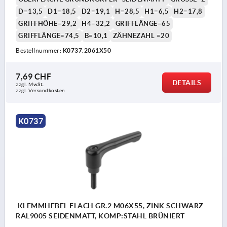
D=13,5
D1=18,5
D2=19,1
H=28,5
H1=6,5
H2=17,8
GRIFFHÖHE=29,2
H4=32,2
GRIFFLÄNGE=65
GRIFFLÄNGE=74,5
B=10,1
ZÄHNEZAHL =20
Bestellnummer:
K0737.2061X50
7,69 CHF
DETAILS
zzgl. MwSt.
zzgl. Versandkosten
K0737
KLEMMHEBEL FLACH GR.2 M06X55, ZINK SCHWARZ
RAL9005 SEIDENMATT, KOMP:STAHL BRÜNIERT