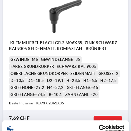
KLEMMHEBEL FLACH GR.2 M06X35, ZINK SCHWARZ
RAL9005 SEIDENMATT, KOMP:STAHL BRÜNIERT
GEWINDE=M6
GEWINDELÄNGE=35
FARBE GRUNDKÖRPER=SCHWARZ RAL 9005
OBERFLÄCHE GRUNDKÖRPER=SEIDENMATT
GRÖSSE=2
D=13,5
D1=18,5
D2=19,1
H=28,5
H1=6,5
H2=17,8
GRIFFHÖHE=29,2
H4=32,2
GRIFFLÄNGE=65
GRIFFLÄNGE=74,5
B=10,1
ZÄHNEZAHL =20
Bestellnummer:
K0737.2061X35
7,69 CHF
DETAILS
zzgl. MwSt.
zzgl. Versandkosten