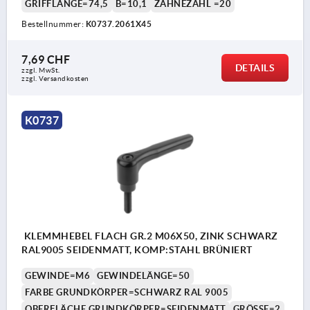
GRIFFLÄNGE=74,5
B=10,1
ZÄHNEZAHL =20
Bestellnummer:
K0737.2061X45
7,69 CHF
DETAILS
zzgl. MwSt.
zzgl. Versandkosten
K0737
KLEMMHEBEL FLACH GR.2 M06X50, ZINK SCHWARZ
RAL9005 SEIDENMATT, KOMP:STAHL BRÜNIERT
GEWINDE=M6
GEWINDELÄNGE=50
FARBE GRUNDKÖRPER=SCHWARZ RAL 9005
OBERFLÄCHE GRUNDKÖRPER=SEIDENMATT
GRÖSSE=2