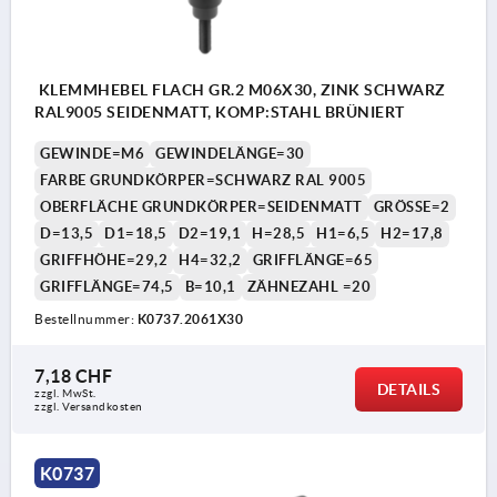
KLEMMHEBEL FLACH GR.2 M06X30, ZINK SCHWARZ
RAL9005 SEIDENMATT, KOMP:STAHL BRÜNIERT
GEWINDE=M6
GEWINDELÄNGE=30
FARBE GRUNDKÖRPER=SCHWARZ RAL 9005
OBERFLÄCHE GRUNDKÖRPER=SEIDENMATT
GRÖSSE=2
D=13,5
D1=18,5
D2=19,1
H=28,5
H1=6,5
H2=17,8
GRIFFHÖHE=29,2
H4=32,2
GRIFFLÄNGE=65
GRIFFLÄNGE=74,5
B=10,1
ZÄHNEZAHL =20
Bestellnummer:
K0737.2061X30
7,18 CHF
DETAILS
zzgl. MwSt.
zzgl. Versandkosten
K0737