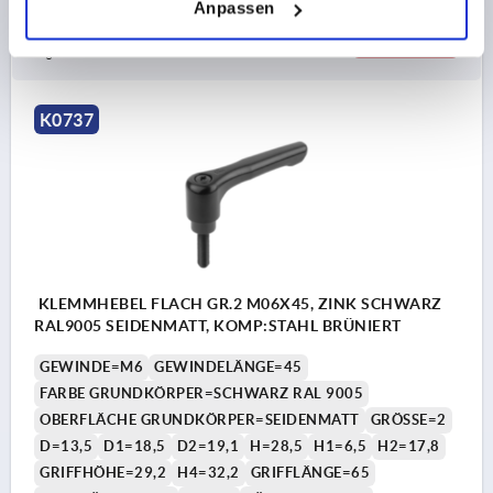
Anpassen
7,69 CHF
DETAILS
zzgl. MwSt.
zzgl. Versandkosten
K0737
KLEMMHEBEL FLACH GR.2 M06X45, ZINK SCHWARZ
RAL9005 SEIDENMATT, KOMP:STAHL BRÜNIERT
GEWINDE=M6
GEWINDELÄNGE=45
FARBE GRUNDKÖRPER=SCHWARZ RAL 9005
OBERFLÄCHE GRUNDKÖRPER=SEIDENMATT
GRÖSSE=2
D=13,5
D1=18,5
D2=19,1
H=28,5
H1=6,5
H2=17,8
GRIFFHÖHE=29,2
H4=32,2
GRIFFLÄNGE=65