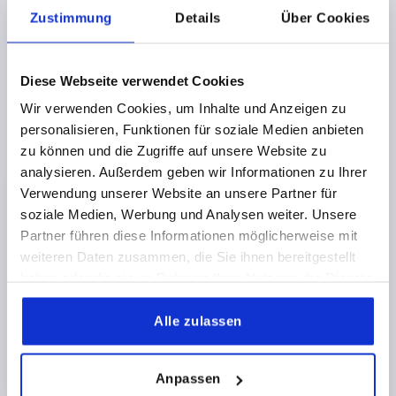
K1553
Zustimmung
Details
Über Cookies
Diese Webseite verwendet Cookies
Wir verwenden Cookies, um Inhalte und Anzeigen zu
personalisieren, Funktionen für soziale Medien anbieten
zu können und die Zugriffe auf unsere Website zu
KLEMMHEBEL MIT SICHERHEITSFUNKTION GR.3 M08,
analysieren. Außerdem geben wir Informationen zu Ihrer
KUNSTSTOFF SCHWARZGRAU RAL7021, KOMP:STAHL
Verwendung unserer Website an unsere Partner für
GEWINDE=M8
GEWINDETIEFE=12
soziale Medien, Werbung und Analysen weiter. Unsere
FARBE GRUNDKÖRPER=SCHWARZGRAU RAL 7021
Partner führen diese Informationen möglicherweise mit
GRÖSSE=3
D=17
D1=21,2
D2=22,2
H=40
H1=10
weiteren Daten zusammen, die Sie ihnen bereitgestellt
H2=31,4
GRIFFHÖHE=58,1
H4=53,3
haben oder die sie im Rahmen Ihrer Nutzung der Dienste
GRIFFLÄNGE=80,3
GRIFFLÄNGE=91,3
B=11,7
gesammelt haben.
ZÄHNEZAHL =12
Alle zulassen
Bestellnummer:
K1553.3081
Anpassen
7,02 CHF