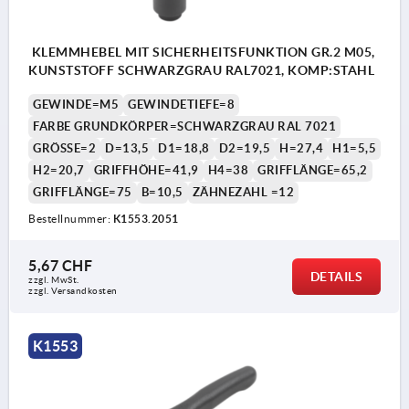
KLEMMHEBEL MIT SICHERHEITSFUNKTION GR.2 M05,
KUNSTSTOFF SCHWARZGRAU RAL7021, KOMP:STAHL
GEWINDE=M5
GEWINDETIEFE=8
FARBE GRUNDKÖRPER=SCHWARZGRAU RAL 7021
GRÖSSE=2
D=13,5
D1=18,8
D2=19,5
H=27,4
H1=5,5
H2=20,7
GRIFFHÖHE=41,9
H4=38
GRIFFLÄNGE=65,2
GRIFFLÄNGE=75
B=10,5
ZÄHNEZAHL =12
Bestellnummer:
K1553.2051
5,67 CHF
DETAILS
zzgl. MwSt.
zzgl. Versandkosten
K1553