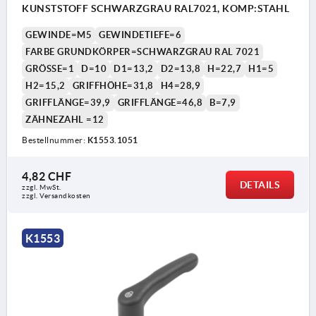
KUNSTSTOFF SCHWARZGRAU RAL7021, KOMP:STAHL
GEWINDE=M5
GEWINDETIEFE=6
FARBE GRUNDKÖRPER=SCHWARZGRAU RAL 7021
GRÖSSE=1
D=10
D1=13,2
D2=13,8
H=22,7
H1=5
H2=15,2
GRIFFHÖHE=31,8
H4=28,9
GRIFFLÄNGE=39,9
GRIFFLÄNGE=46,8
B=7,9
ZÄHNEZAHL =12
Bestellnummer:
K1553.1051
4,82 CHF
DETAILS
zzgl. MwSt.
zzgl. Versandkosten
K1553