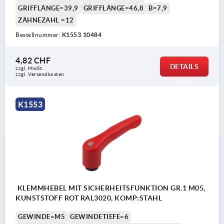
GRIFFLÄNGE=39,9
GRIFFLÄNGE=46,8
B=7,9
ZÄHNEZAHL =12
Bestellnummer:
K1553.10484
4,82 CHF
DETAILS
zzgl. MwSt.
zzgl. Versandkosten
K1553
KLEMMHEBEL MIT SICHERHEITSFUNKTION GR.1 M05,
KUNSTSTOFF ROT RAL3020, KOMP:STAHL
GEWINDE=M5
GEWINDETIEFE=6