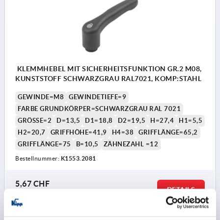
KLEMMHEBEL MIT SICHERHEITSFUNKTION GR.2 M08,
KUNSTSTOFF SCHWARZGRAU RAL7021, KOMP:STAHL
GEWINDE=M8
GEWINDETIEFE=9
FARBE GRUNDKÖRPER=SCHWARZGRAU RAL 7021
GRÖSSE=2
D=13,5
D1=18,8
D2=19,5
H=27,4
H1=5,5
H2=20,7
GRIFFHÖHE=41,9
H4=38
GRIFFLÄNGE=65,2
GRIFFLÄNGE=75
B=10,5
ZÄHNEZAHL =12
Bestellnummer:
K1553.2081
5,67 CHF
DETAILS
zzgl. MwSt.
zzgl. Versandkosten