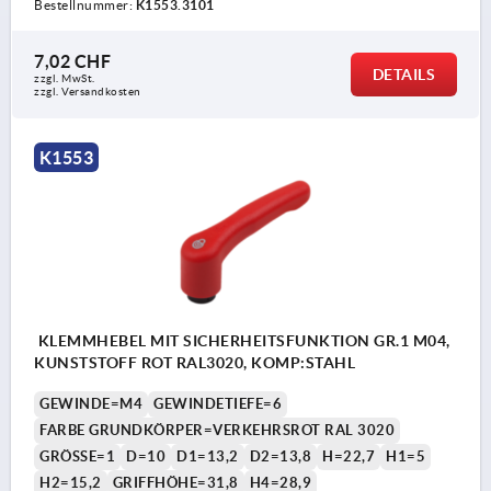
Bestellnummer:
K1553.3101
7,02 CHF
DETAILS
zzgl. MwSt.
zzgl. Versandkosten
K1553
KLEMMHEBEL MIT SICHERHEITSFUNKTION GR.1 M04,
KUNSTSTOFF ROT RAL3020, KOMP:STAHL
GEWINDE=M4
GEWINDETIEFE=6
FARBE GRUNDKÖRPER=VERKEHRSROT RAL 3020
GRÖSSE=1
D=10
D1=13,2
D2=13,8
H=22,7
H1=5
H2=15,2
GRIFFHÖHE=31,8
H4=28,9