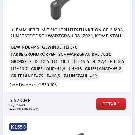
KLEMMHEBEL MIT SICHERHEITSFUNKTION GR.2 M06,
KUNSTSTOFF SCHWARZGRAU RAL7021, KOMP:STAHL
GEWINDE=M6
GEWINDETIEFE=8
FARBE GRUNDKÖRPER=SCHWARZGRAU RAL 7021
GRÖSSE=2
D=13,5
D1=18,8
D2=19,5
H=27,4
H1=5,5
H2=20,7
GRIFFHÖHE=41,9
H4=38
GRIFFLÄNGE=65,2
GRIFFLÄNGE=75
B=10,5
ZÄHNEZAHL =12
Bestellnummer:
K1553.2061
5,67 CHF
DETAILS
zzgl. MwSt.
zzgl. Versandkosten
K1553