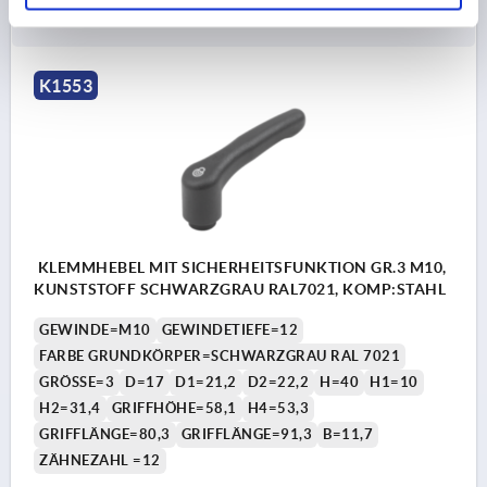
DETAILS
zzgl. MwSt.
zzgl. Versandkosten
K1553
KLEMMHEBEL MIT SICHERHEITSFUNKTION GR.3 M10,
KUNSTSTOFF SCHWARZGRAU RAL7021, KOMP:STAHL
GEWINDE=M10
GEWINDETIEFE=12
FARBE GRUNDKÖRPER=SCHWARZGRAU RAL 7021
GRÖSSE=3
D=17
D1=21,2
D2=22,2
H=40
H1=10
H2=31,4
GRIFFHÖHE=58,1
H4=53,3
GRIFFLÄNGE=80,3
GRIFFLÄNGE=91,3
B=11,7
ZÄHNEZAHL =12