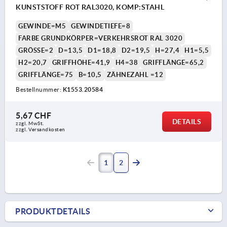
KUNSTSTOFF ROT RAL3020, KOMP:STAHL
GEWINDE=M5
GEWINDETIEFE=8
FARBE GRUNDKÖRPER=VERKEHRSROT RAL 3020
GRÖSSE=2
D=13,5
D1=18,8
D2=19,5
H=27,4
H1=5,5
H2=20,7
GRIFFHÖHE=41,9
H4=38
GRIFFLÄNGE=65,2
GRIFFLÄNGE=75
B=10,5
ZÄHNEZAHL =12
Bestellnummer:
K1553.20584
5,67 CHF
DETAILS
zzgl. MwSt.
zzgl. Versandkosten
1
2
PRODUKTDETAILS