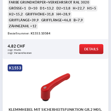
FARBE GRUNDKÖRPER=VERKEHRSROT RAL 3020
GRÖSSE=1
D=10
D1=13,2
D2=13,8
H=22,7
H1=5
H2=15,2
GRIFFHÖHE=31,8
H4=28,9
GRIFFLÄNGE=39,9
GRIFFLÄNGE=46,8
B=7,9
ZÄHNEZAHL =12
Bestellnummer:
K1553.10584
4,82 CHF
DETAILS
zzgl. MwSt.
zzgl. Versandkosten
K1553
KLEMMHEBEL MIT SICHERHEITSFUNKTION GR.2 M05,