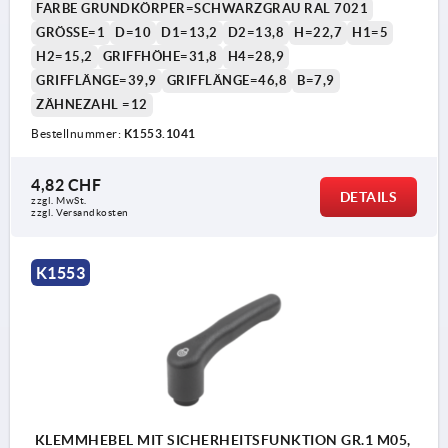
FARBE GRUNDKÖRPER=SCHWARZGRAU RAL 7021
GRÖSSE=1
D=10
D1=13,2
D2=13,8
H=22,7
H1=5
H2=15,2
GRIFFHÖHE=31,8
H4=28,9
GRIFFLÄNGE=39,9
GRIFFLÄNGE=46,8
B=7,9
ZÄHNEZAHL =12
Bestellnummer:
K1553.1041
4,82 CHF
DETAILS
zzgl. MwSt.
zzgl. Versandkosten
K1553
KLEMMHEBEL MIT SICHERHEITSFUNKTION GR.1 M05,