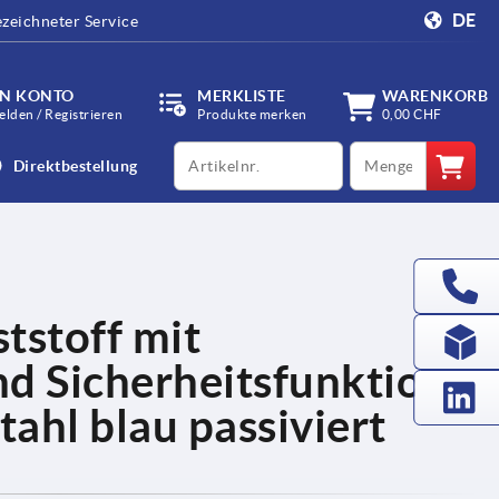
DE
zeichneter Service
IN KONTO
MERKLISTE
WARENKORB
lden / Registrieren
Produkte merken
0,00 CHF
productCode
qty
Direktbestellung
stoff mit
 Sicherheitsfunktion,
ahl blau passiviert