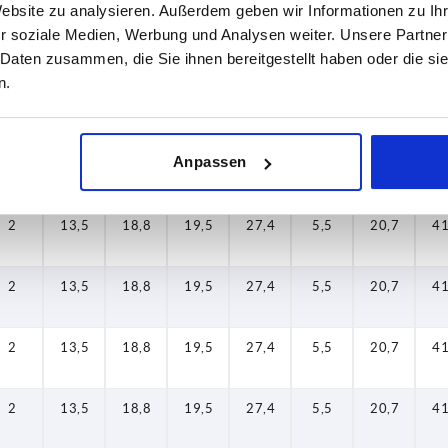
Website zu analysieren. Außerdem geben wir Informationen zu I
r soziale Medien, Werbung und Analysen weiter. Unsere Partner
2
13,5
18,8
19,5
27,4
5,5
20,7
41
 Daten zusammen, die Sie ihnen bereitgestellt haben oder die s
n.
2
13,5
18,8
19,5
27,4
5,5
20,7
41
Anpassen
2
13,5
18,8
19,5
27,4
5,5
20,7
41
2
13,5
18,8
19,5
27,4
5,5
20,7
41
2
13,5
18,8
19,5
27,4
5,5
20,7
41
2
13,5
18,8
19,5
27,4
5,5
20,7
41
2
13,5
18,8
19,5
27,4
5,5
20,7
41