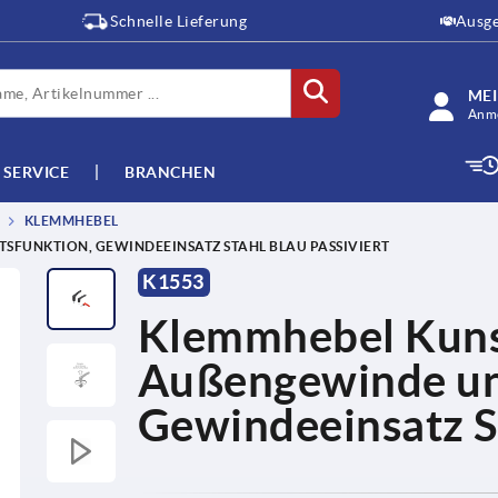
Schnelle Lieferung
Ausge
ME
Anme
SERVICE
BRANCHEN
KLEMMHEBEL
SFUNKTION, GEWINDEEINSATZ STAHL BLAU PASSIVIERT
K1553
Klemmhebel Kunst
Außengewinde und
Gewindeeinsatz St