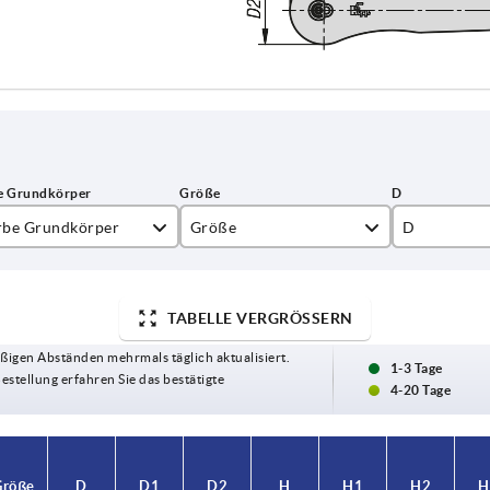
rbe Grundkörper
Größe
D
hwarzgrau RAL 7021
1
10
rkehrsrot RAL 3020
2
13,5
TABELLE VERGRÖSSERN
ßigen Abständen mehrmals täglich aktualisiert.
3
17
1-3 Tage
Bestellung erfahren Sie das bestätigte
4-20 Tage
Größe
Größe
D
D
D1
D1
D2
D2
H
H
H1
H1
H2
H2
H
H