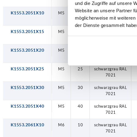
7021
und die Zugriffe auf unsere 
Website an unsere Partner fü
K1553.2051X10
M5
10
schwarzgrau RAL
möglicherweise mit weiteren
7021
der Dienste gesammelt habe
K1553.2051X15
M5
15
schwarzgrau RAL
7021
K1553.2051X20
M5
20
schwarzgrau RAL
7021
K1553.2051X25
M5
25
schwarzgrau RAL
7021
K1553.2051X30
M5
30
schwarzgrau RAL
7021
K1553.2051X40
M5
40
schwarzgrau RAL
7021
K1553.2061X10
M6
10
schwarzgrau RAL
7021