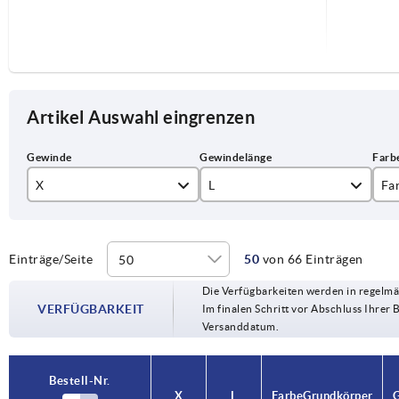
Artikel Auswahl eingrenzen
X
L
Fa
M4
10
sc
M5
15
ve
Einträge/Seite
50
von 66 Einträgen
Die Verfügbarkeiten werden in regelmä
M6
20
VERFÜGBARKEIT
Im finalen Schritt vor Abschluss Ihrer 
Versanddatum.
M8
25
M10
30
Bestell-Nr.
Bestell-Nr.
X
X
L
L
Farbe Grundkörper
Farbe Grundkörper