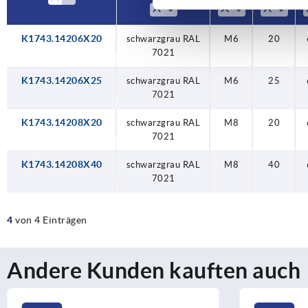
K1743.14206X20
schwarzgrau RAL
schwarzgrau RAL
schwarzgrau RAL
schwarzgrau RAL
schwarzgrau RAL
M6
M6
M8
M8
M6
20
25
20
40
20
7021
7021
7021
7021
7021
K1743.14206X25
schwarzgrau RAL
M6
25
7021
K1743.14208X20
schwarzgrau RAL
M8
20
7021
K1743.14208X40
schwarzgrau RAL
M8
40
7021
4
von 4 Einträgen
Andere Kunden kauften auch