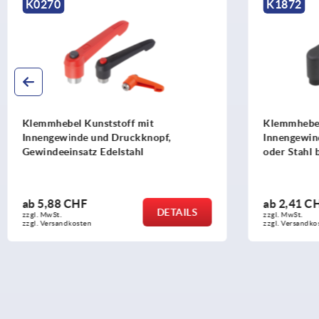
K0270
K1872
Klemmhebel Kunststoff mit
Klemmhebel
Innengewinde und Druckknopf,
Innengewin
Gewindeeinsatz Edelstahl
oder Stahl b
ab
5,88 CHF
ab
2,41 C
DETAILS
zzgl. MwSt.
zzgl. MwSt.
zzgl. Versandkosten
zzgl. Versandko