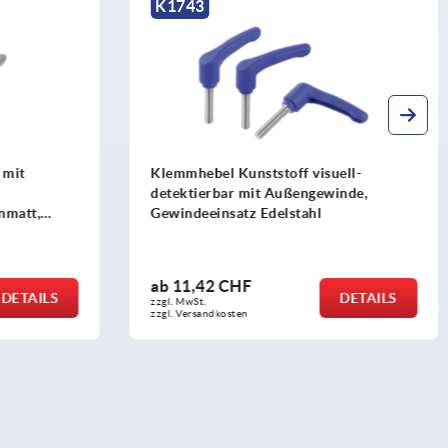
K1743
 mit
Klemmhebel Kunststoff visuell-
detektierbar mit Außengewinde,
nmatt,
Gewindeeinsatz Edelstahl
ert
ab
11,42 CHF
DETAILS
DETAILS
zzgl. MwSt.
zzgl. Versandkosten