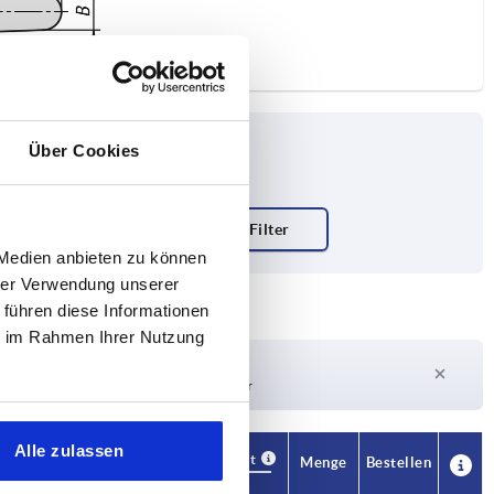
Über Cookies
 Medien anbieten zu können
hrer Verwendung unserer
 führen diese Informationen
ie im Rahmen Ihrer Nutzung
Lieferzeit auf Anfrage
Derzeit nicht auf Lager
Alle zulassen
Verfügbarkeit
Verfügbarkeit
CAD
CAD
Menge
Menge
Bestellen
Bestellen
3
3
H4
H4
A1
A1
B
B
Zähnezahl
Zähnezahl
Preis
Preis