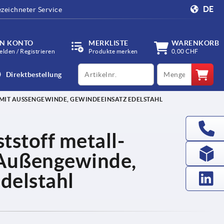
DE
zeichneter Service
IN KONTO
MERKLISTE
WARENKORB
lden / Registrieren
Produkte merken
0,00 CHF
productCode
qty
Direktbestellung
MIT AUSSENGEWINDE, GEWINDEEINSATZ EDELSTAHL
stoff metall-
 Außengewinde,
delstahl