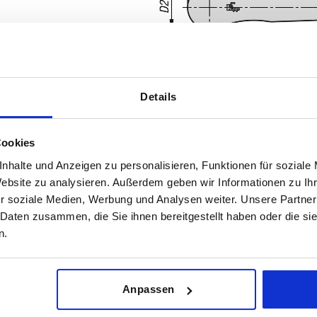
Details
Cookies
A
D
nhalte und Anzeigen zu personalisieren, Funktionen für soziale
65,2
13,5
Website zu analysieren. Außerdem geben wir Informationen zu I
r soziale Medien, Werbung und Analysen weiter. Unsere Partner
TABELLE VERGRÖSSERN
 Daten zusammen, die Sie ihnen bereitgestellt haben oder die s
ßigen Abständen mehrmals täglich aktualisiert.
n.
1-3 Tage
Bestellung erfahren Sie das bestätigte
4-20 Tage
Anpassen
A
A
D
D
D1
D1
D2
D2
H
H
H1
H1
H2
H2
H
H