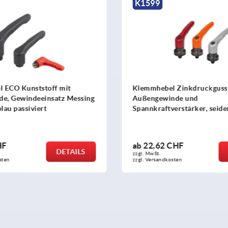
K1599
 ECO Kunststoff mit
Klemmhebel Zinkdruckguss
de, Gewindeeinsatz Messing
Außengewinde und
lau passiviert
Spannkraftverstärker, seide
Gewindeeinsatz Stahl brüni
HF
ab
22,62 CHF
DETAILS
zzgl. MwSt.
sten
zzgl. Versandkosten