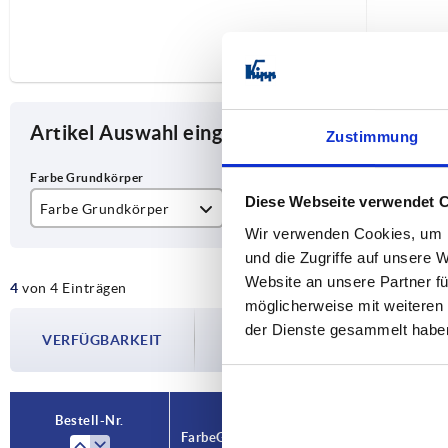
Artikel Auswahl eingrenzen
Zustimmung
Diese Webseite verwendet 
Farbe Grundkörper
X
L
Wir verwenden Cookies, um I
schwarzgrau RAL 7021
M6
20
und die Zugriffe auf unsere 
Website an unsere Partner fü
4
von 4 Einträgen
M8
25
möglicherweise mit weiteren
Die Verfügbarkeiten werden in regelmä
der Dienste gesammelt habe
40
VERFÜGBARKEIT
Im finalen Schritt vor Abschluss Ihrer 
Versanddatum.
Bestell-Nr.
Bestell-Nr.
Farbe Grundkörper
Farbe Grundkörper
X
X
L
L