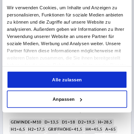
GEWINDELÄNGE=20
Wir verwenden Cookies, um Inhalte und Anzeigen zu
Bestellnummer:
K0269.1120824X20
personalisieren, Funktionen für soziale Medien anbieten
zu können und die Zugriffe auf unsere Website zu
9,49 CHF
analysieren. Außerdem geben wir Informationen zu Ihrer
DETAILS
zzgl. MwSt.
Verwendung unserer Website an unsere Partner für
zzgl. Versandkosten
soziale Medien, Werbung und Analysen weiter. Unsere
Partner führen diese Informationen möglicherweise mit
K0269
weiteren Daten zusammen, die Sie ihnen bereitgestellt
haben oder die sie im Rahmen Ihrer Nutzung der Dienste
gesammelt haben.
Alle zulassen
Anpassen
KLEMMHEBEL ANTISTATISCH GR.2 M10X20,
KUNSTSTOFF SCHWARZ RAL9011, KOMP:STAHL
GEWINDE=M10
D=13,5
D1=18
D2=19,5
H=28,5
H1=6,5
H2=17,5
GRIFFHÖHE=41,5
H4=45,5
A=65