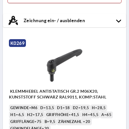
Zeichnung ein- / ausblenden
K0269
KLEMMHEBEL ANTISTATISCH GR.2 M06X20,
KUNSTSTOFF SCHWARZ RAL9011, KOMP:STAHL
GEWINDE=M6
D=13,5
D1=18
D2=19,5
H=28,5
H1=6,5
H2=17,5
GRIFFHÖHE=41,5
H4=45,5
A=65
GRIFFLÄNGE=75
B=9,5
ZÄHNEZAHL =20
GEWINDELÄNGE=20