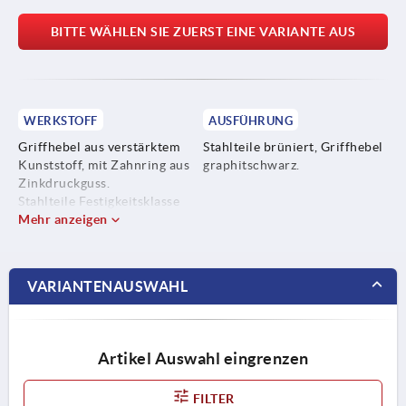
BITTE WÄHLEN SIE ZUERST EINE VARIANTE AUS
WERKSTOFF
AUSFÜHRUNG
Griffhebel aus verstärktem
Stahlteile brüniert, Griffhebel
Kunststoff, mit Zahnring aus
graphitschwarz.
Zinkdruckguss.
Stahlteile Festigkeitsklasse
5.8.
Mehr anzeigen
VARIANTENAUSWAHL
Artikel Auswahl eingrenzen
FILTER