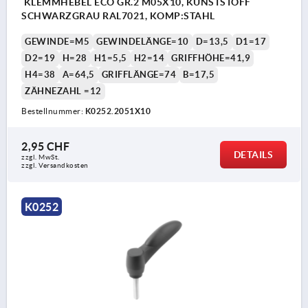
KLEMMHEBEL ECO GR.2 M05X10, KUNSTSTOFF
SCHWARZGRAU RAL7021, KOMP:STAHL
GEWINDE=M5
GEWINDELÄNGE=10
D=13,5
D1=17
D2=19
H=28
H1=5,5
H2=14
GRIFFHÖHE=41,9
H4=38
A=64,5
GRIFFLÄNGE=74
B=17,5
ZÄHNEZAHL =12
Bestellnummer:
K0252.2051X10
2,95 CHF
DETAILS
zzgl. MwSt.
zzgl. Versandkosten
K0252