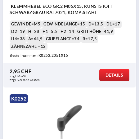
KLEMMHEBEL ECO GR.2 M05X15, KUNSTSTOFF
SCHWARZGRAU RAL7021, KOMP:STAHL
GEWINDE=M5
GEWINDELÄNGE=15
D=13,5
D1=17
D2=19
H=28
H1=5,5
H2=14
GRIFFHÖHE=41,9
H4=38
A=64,5
GRIFFLÄNGE=74
B=17,5
ZÄHNEZAHL =12
Bestellnummer:
K0252.2051X15
2,95 CHF
DETAILS
zzgl. MwSt.
zzgl. Versandkosten
K0252