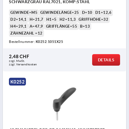
SCHWARZGRAU RAL7021, KOMP:STAHL
GEWINDE=M5
GEWINDELÄNGE=25
D=10
D1=12,6
D2=14,1
H=21,7
H1=5
H2=11,3
GRIFFHÖHE=32
H4=29,1
A=47,9
GRIFFLÄNGE=55
B=13
ZÄHNEZAHL =12
Bestellnummer:
K0252.1051X25
2,48 CHF
DETAILS
zzgl. MwSt.
zzgl. Versandkosten
K0252