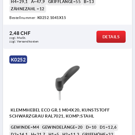
H4=29,1
A=47,9
GRIFFLÄNGE=55
B=13
ZÄHNEZAHL =12
Bestellnummer:
K0252.1041X15
2,48 CHF
DETAILS
zzgl. MwSt.
zzgl. Versandkosten
K0252
KLEMMHEBEL ECO GR.1 M04X20, KUNSTSTOFF
SCHWARZGRAU RAL7021, KOMP:STAHL
GEWINDE=M4
GEWINDELÄNGE=20
D=10
D1=12,6
D2=14,1
H=21,7
H1=5
H2=11,3
GRIFFHÖHE=32