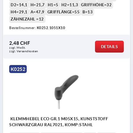
D2=14,1
H=21,7
H1=5
H2=11,3
GRIFFHÖHE=32
H4=29,1
A=47,9
GRIFFLÄNGE=55
B=13
ZÄHNEZAHL =12
Bestellnummer:
K0252.1051X10
2,48 CHF
DETAILS
zzgl. MwSt.
zzgl. Versandkosten
K0252
KLEMMHEBEL ECO GR.1 M05X15, KUNSTSTOFF
SCHWARZGRAU RAL7021, KOMP:STAHL