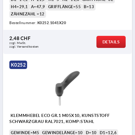
H4=29,1
A=47,9
GRIFFLÄNGE=55
B=13
ZÄHNEZAHL =12
Bestellnummer:
K0252.1041X20
2,48 CHF
DETAILS
zzgl. MwSt.
zzgl. Versandkosten
K0252
KLEMMHEBEL ECO GR.1 M05X10, KUNSTSTOFF
SCHWARZGRAU RAL7021, KOMP:STAHL
GEWINDE=M5
GEWINDELÄNGE=10
D=10
D1=12,6