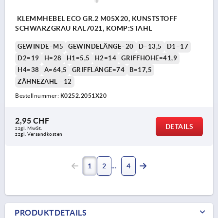
KLEMMHEBEL ECO GR.2 M05X20, KUNSTSTOFF
SCHWARZGRAU RAL7021, KOMP:STAHL
GEWINDE=M5
GEWINDELÄNGE=20
D=13,5
D1=17
D2=19
H=28
H1=5,5
H2=14
GRIFFHÖHE=41,9
H4=38
A=64,5
GRIFFLÄNGE=74
B=17,5
ZÄHNEZAHL =12
Bestellnummer:
K0252.2051X20
2,95 CHF
DETAILS
zzgl. MwSt.
zzgl. Versandkosten
1
2
4
PRODUKTDETAILS