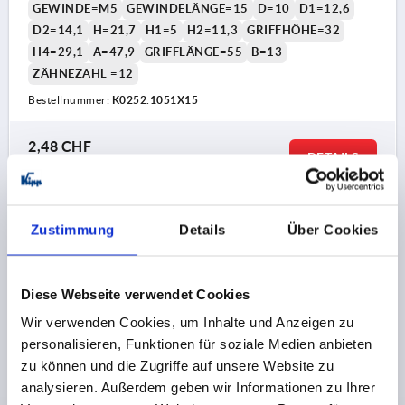
GEWINDE=M5
GEWINDELÄNGE=15
D=10
D1=12,6
D2=14,1
H=21,7
H1=5
H2=11,3
GRIFFHÖHE=32
H4=29,1
A=47,9
GRIFFLÄNGE=55
B=13
ZÄHNEZAHL =12
Bestellnummer:
K0252.1051X15
2,48 CHF
DETAILS
zzgl. MwSt.
zzgl. Versandkosten
K0252
Zustimmung
Details
Über Cookies
Diese Webseite verwendet Cookies
Wir verwenden Cookies, um Inhalte und Anzeigen zu
personalisieren, Funktionen für soziale Medien anbieten
zu können und die Zugriffe auf unsere Website zu
KLEMMHEBEL ECO GR.1 M05X20, KUNSTSTOFF
analysieren. Außerdem geben wir Informationen zu Ihrer
SCHWARZGRAU RAL7021, KOMP:STAHL