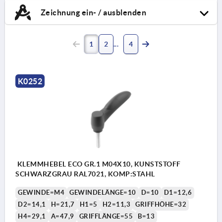
Zeichnung ein- / ausblenden
1
2
4
K0252
KLEMMHEBEL ECO GR.1 M04X10, KUNSTSTOFF
SCHWARZGRAU RAL7021, KOMP:STAHL
GEWINDE=M4
GEWINDELÄNGE=10
D=10
D1=12,6
D2=14,1
H=21,7
H1=5
H2=11,3
GRIFFHÖHE=32
H4=29,1
A=47,9
GRIFFLÄNGE=55
B=13