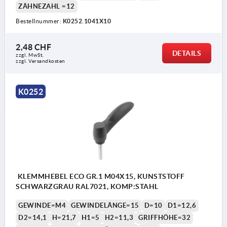
ZÄHNEZAHL =12
Bestellnummer:
K0252.1041X10
2,48 CHF
DETAILS
zzgl. MwSt.
zzgl. Versandkosten
K0252
KLEMMHEBEL ECO GR.1 M04X15, KUNSTSTOFF
SCHWARZGRAU RAL7021, KOMP:STAHL
GEWINDE=M4
GEWINDELÄNGE=15
D=10
D1=12,6
D2=14,1
H=21,7
H1=5
H2=11,3
GRIFFHÖHE=32