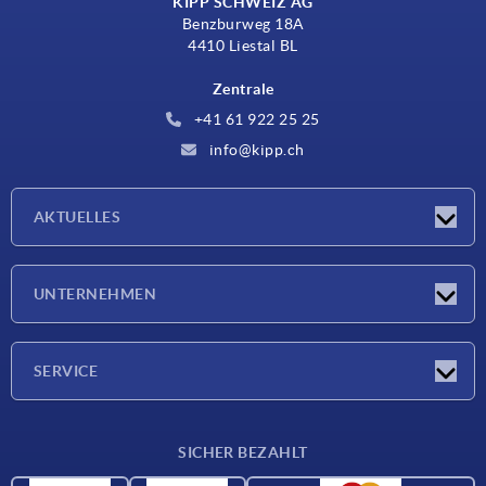
KIPP SCHWEIZ AG
Benzburweg 18A
4410 Liestal BL
Zentrale
+41 61 922 25 25
info@kipp.ch
AKTUELLES
Neuigkeiten
UNTERNEHMEN
Messen
Unternehmen
SERVICE
Lieferkonditionen
SICHER BEZAHLT
Werkstoffübersicht