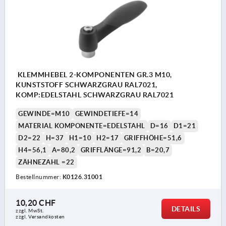
KLEMMHEBEL 2-KOMPONENTEN GR.3 M10,
KUNSTSTOFF SCHWARZGRAU RAL7021,
KOMP:EDELSTAHL SCHWARZGRAU RAL7021
GEWINDE=M10
GEWINDETIEFE=14
MATERIAL KOMPONENTE=EDELSTAHL
D=16
D1=21
D2=22
H=37
H1=10
H2=17
GRIFFHÖHE=51,6
H4=56,1
A=80,2
GRIFFLÄNGE=91,2
B=20,7
ZÄHNEZAHL =22
Bestellnummer:
K0126.31001
10,20 CHF
DETAILS
zzgl. MwSt.
zzgl. Versandkosten