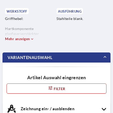
WERKSTOFF
AUSFÜHRUNG
Griffhebel:
Stahlteile blank.
Hartkomponente
glasfaserverstärkter
Kunststoff mit Zahnring aus
Mehr anzeigen
Zinkdruckguss.
Weichkomponente Thermoflex
VARIANTENAUSWAHL
auf der Basis von SEBS.
Stahlteile:
Artikel Auswahl eingrenzen
Edelstahl, 1.4305.
FILTER
Zeichnung ein- / ausblenden