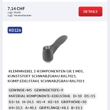
7,14 CHF
DETAILS
zzgl. MwSt.
zzgl. Versandkosten
K0126
KLEMMHEBEL 2-KOMPONENTEN GR.1 M05,
KUNSTSTOFF SCHWARZGRAU RAL7021,
KOMP:EDELSTAHL SCHWARZGRAU RAL7021
GEWINDE=M5
GEWINDETIEFE=9
MATERIAL KOMPONENTE=EDELSTAHL
D=10
D1=15
D2=16
H=24,5
H1=4
H2=10
GRIFFHÖHE=30
H4=33,5
A=40,1
GRIFFLÄNGE=48,1
B=10,1