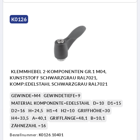
K0126
KLEMMHEBEL 2-KOMPONENTEN GR.1 M04,
KUNSTSTOFF SCHWARZGRAU RAL7021,
KOMP:EDELSTAHL SCHWARZGRAU RAL7021
GEWINDE=M4
GEWINDETIEFE=9
MATERIAL KOMPONENTE=EDELSTAHL
D=10
D1=15
D2=16
H=24,5
H1=4
H2=10
GRIFFHÖHE=30
H4=33,5
A=40,1
GRIFFLÄNGE=48,1
B=10,1
ZÄHNEZAHL =16
Bestellnummer:
K0126.10401