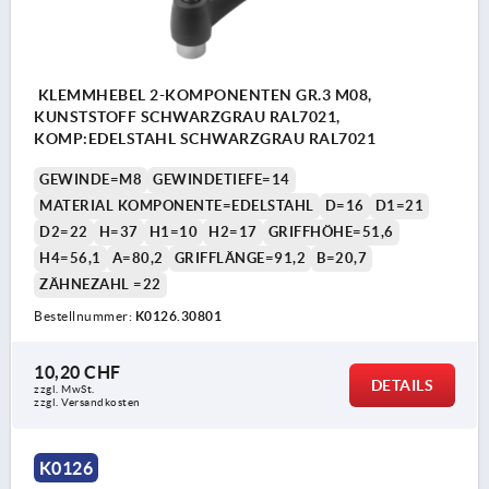
KLEMMHEBEL 2-KOMPONENTEN GR.3 M08,
KUNSTSTOFF SCHWARZGRAU RAL7021,
KOMP:EDELSTAHL SCHWARZGRAU RAL7021
GEWINDE=M8
GEWINDETIEFE=14
MATERIAL KOMPONENTE=EDELSTAHL
D=16
D1=21
D2=22
H=37
H1=10
H2=17
GRIFFHÖHE=51,6
H4=56,1
A=80,2
GRIFFLÄNGE=91,2
B=20,7
ZÄHNEZAHL =22
Bestellnummer:
K0126.30801
10,20 CHF
DETAILS
zzgl. MwSt.
zzgl. Versandkosten
K0126