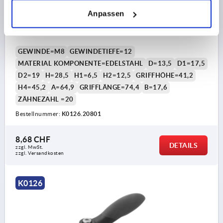
KLEMMHEBEL 2-KOMPONENTEN GR.2 M08,
Anpassen
KUNSTSTOFF SCHWARZGRAU RAL7021,
KOMP:EDELSTAHL SCHWARZGRAU RAL7021
GEWINDE=M8
GEWINDETIEFE=12
MATERIAL KOMPONENTE=EDELSTAHL
D=13,5
D1=17,5
D2=19
H=28,5
H1=6,5
H2=12,5
GRIFFHÖHE=41,2
H4=45,2
A=64,9
GRIFFLÄNGE=74,4
B=17,6
ZÄHNEZAHL =20
Bestellnummer:
K0126.20801
8,68 CHF
DETAILS
zzgl. MwSt.
zzgl. Versandkosten
K0126