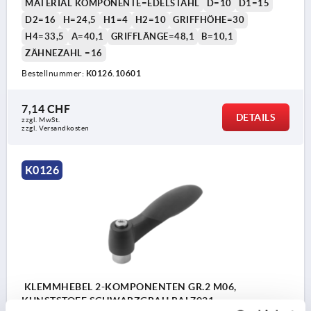
MATERIAL KOMPONENTE=EDELSTAHL
D=10
D1=15
D2=16
H=24,5
H1=4
H2=10
GRIFFHÖHE=30
H4=33,5
A=40,1
GRIFFLÄNGE=48,1
B=10,1
ZÄHNEZAHL =16
Bestellnummer:
K0126.10601
7,14 CHF
DETAILS
zzgl. MwSt.
zzgl. Versandkosten
K0126
KLEMMHEBEL 2-KOMPONENTEN GR.2 M06,
KUNSTSTOFF SCHWARZGRAU RAL7021,