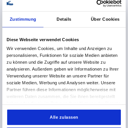
KOMP:EDELSTAHL SCHWARZGRAU RAL7021
GEWINDE=M6
GEWINDETIEFE=12
Zustimmung
Details
Über Cookies
MATERIAL KOMPONENTE=EDELSTAHL
D=13,5
D1=17,5
D2=19
H=28,5
H1=6,5
H2=12,5
GRIFFHÖHE=41,2
H4=45,2
A=64,9
GRIFFLÄNGE=74,4
B=17,6
Diese Webseite verwendet Cookies
ZÄHNEZAHL =20
Wir verwenden Cookies, um Inhalte und Anzeigen zu
Bestellnummer:
K0126.20601
personalisieren, Funktionen für soziale Medien anbieten
zu können und die Zugriffe auf unsere Website zu
8,68 CHF
DETAILS
zzgl. MwSt.
analysieren. Außerdem geben wir Informationen zu Ihrer
zzgl. Versandkosten
Verwendung unserer Website an unsere Partner für
soziale Medien, Werbung und Analysen weiter. Unsere
K0126
Partner führen diese Informationen möglicherweise mit
weiteren Daten zusammen, die Sie ihnen bereitgestellt
haben oder die sie im Rahmen Ihrer Nutzung der Dienste
gesammelt haben.
Alle zulassen