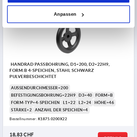
K1875 B
Anpassen
HANDRAD PASSBOHRUNG, D1=200, D2=22H9,
FORM:B 4-SPEICHEN, STAHL SCHWARZ
PULVERBESCHICHTET
AUSSENDURCHMESSER=200
BEFESTIGUNGSBOHRUNG=22H9
D3=40
FORM=B
FORM-TYP=4-SPEICHEN
L1=22
L2=24
HÖHE=46
STÄRKE=2
ANZAHL DER SPEICHEN=4
Bestellnummer:
K1875.0200X22
18,83 CHF