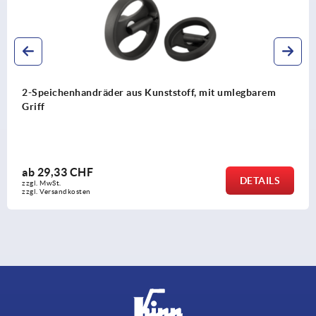
m
2-Speichenhandräder aus Aluminium, poliert
ab
12,30 CHF
LS
DETA
zzgl. MwSt.
zzgl. Versandkosten