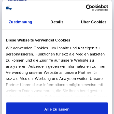
K1875 B
Zustimmung
Details
Über Cookies
Diese Webseite verwendet Cookies
HANDRAD PASSBOHRUNG, D1=200, D2=18H9,
Wir verwenden Cookies, um Inhalte und Anzeigen zu
FORM:B 4-SPEICHEN, STAHL SCHWARZ
personalisieren, Funktionen für soziale Medien anbieten
PULVERBESCHICHTET
zu können und die Zugriffe auf unsere Website zu
AUSSENDURCHMESSER=200
analysieren. Außerdem geben wir Informationen zu Ihrer
BEFESTIGUNGSBOHRUNG=18H9
D3=40
FORM=B
Verwendung unserer Website an unsere Partner für
FORM-TYP=4-SPEICHEN
L1=22
L2=24
HÖHE=46
soziale Medien, Werbung und Analysen weiter. Unsere
STÄRKE=2
ANZAHL DER SPEICHEN=4
Partner führen diese Informationen möglicherweise mit
Bestellnummer:
K1875.0200X18
weiteren Daten zusammen, die Sie ihnen bereitgestellt
haben oder die sie im Rahmen Ihrer Nutzung der Dienste
18,83 CHF
gesammelt haben.
DETAILS
zzgl. MwSt.
Alle zulassen
zzgl. Versandkosten