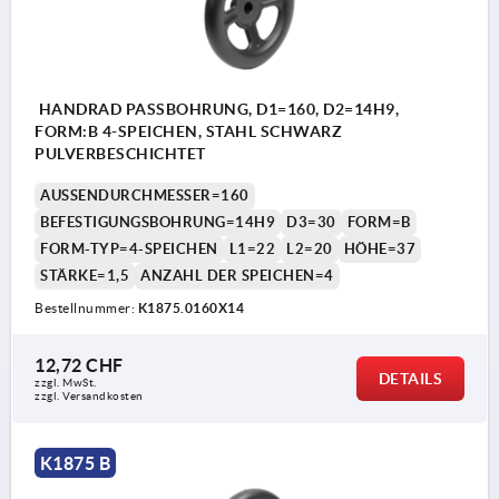
HANDRAD PASSBOHRUNG, D1=160, D2=14H9,
FORM:B 4-SPEICHEN, STAHL SCHWARZ
PULVERBESCHICHTET
AUSSENDURCHMESSER=160
BEFESTIGUNGSBOHRUNG=14H9
D3=30
FORM=B
FORM-TYP=4-SPEICHEN
L1=22
L2=20
HÖHE=37
STÄRKE=1,5
ANZAHL DER SPEICHEN=4
Bestellnummer:
K1875.0160X14
12,72 CHF
DETAILS
zzgl. MwSt.
zzgl. Versandkosten
K1875 B