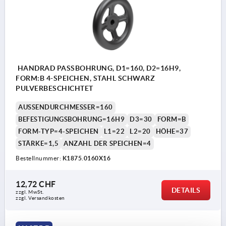
HANDRAD PASSBOHRUNG, D1=160, D2=16H9,
FORM:B 4-SPEICHEN, STAHL SCHWARZ
PULVERBESCHICHTET
AUSSENDURCHMESSER=160
BEFESTIGUNGSBOHRUNG=16H9
D3=30
FORM=B
FORM-TYP=4-SPEICHEN
L1=22
L2=20
HÖHE=37
STÄRKE=1,5
ANZAHL DER SPEICHEN=4
Bestellnummer:
K1875.0160X16
12,72 CHF
DETAILS
zzgl. MwSt.
zzgl. Versandkosten