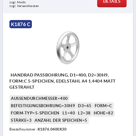
DETAILS
zzgl. MwSt.
zzgl. Versandkosten
K1876 C
HANDRAD PASSBOHRUNG, D1=400, D2=30H9,
FORM:C 5-SPEICHEN, EDELSTAHL A4 1.4404 MATT
GESTRAHLT
AUSSENDURCHMESSER=400
BEFESTIGUNGSBOHRUNG=30H9
D3=65
FORM=C
FORM-TYP=5-SPEICHEN
L1=40
L2=38
HÖHE=82
STÄRKE=3
ANZAHL DER SPEICHEN=5
Bestellnummer:
K1876.0400X30