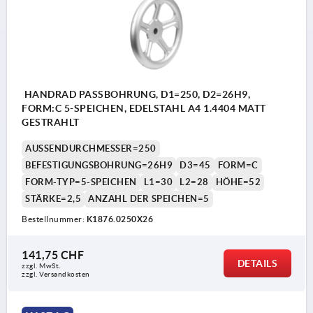
HANDRAD PASSBOHRUNG, D1=250, D2=26H9,
FORM:C 5-SPEICHEN, EDELSTAHL A4 1.4404 MATT
GESTRAHLT
AUSSENDURCHMESSER=250
BEFESTIGUNGSBOHRUNG=26H9
D3=45
FORM=C
FORM-TYP=5-SPEICHEN
L1=30
L2=28
HÖHE=52
STÄRKE=2,5
ANZAHL DER SPEICHEN=5
Bestellnummer:
K1876.0250X26
141,75 CHF
DETAILS
zzgl. MwSt.
zzgl. Versandkosten