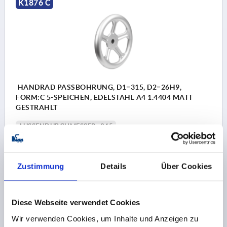
K1876 C
HANDRAD PASSBOHRUNG, D1=315, D2=26H9,
FORM:C 5-SPEICHEN, EDELSTAHL A4 1.4404 MATT
GESTRAHLT
AUSSENDURCHMESSER=315
BEFESTIGUNGSBOHRUNG=26H9
D3=55
FORM=C
FORM-TYP=5-SPEICHEN
L1=35
L2=33
HÖHE=64
STÄRKE=2,5
ANZAHL DER SPEICHEN=5
Zustimmung
Details
Über Cookies
Bestellnummer:
K1876.0315X26
Diese Webseite verwendet Cookies
207,94 CHF
DETAILS
zzgl. MwSt.
Wir verwenden Cookies, um Inhalte und Anzeigen zu
zzgl. Versandkosten