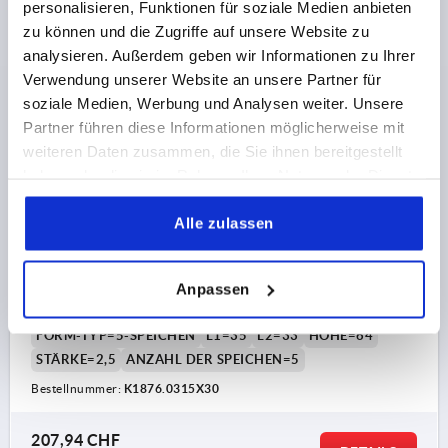
personalisieren, Funktionen für soziale Medien anbieten
zu können und die Zugriffe auf unsere Website zu
K1876 C
analysieren. Außerdem geben wir Informationen zu Ihrer
Verwendung unserer Website an unsere Partner für
soziale Medien, Werbung und Analysen weiter. Unsere
Partner führen diese Informationen möglicherweise mit
weiteren Daten zusammen, die Sie ihnen bereitgestellt
haben oder die sie im Rahmen Ihrer Nutzung der Dienste
gesammelt haben.
HANDRAD PASSBOHRUNG, D1=315, D2=30H9,
Alle zulassen
FORM:C 5-SPEICHEN, EDELSTAHL A4 1.4404 MATT
GESTRAHLT
AUSSENDURCHMESSER=315
Anpassen
BEFESTIGUNGSBOHRUNG=30H9
D3=55
FORM=C
FORM-TYP=5-SPEICHEN
L1=35
L2=33
HÖHE=64
STÄRKE=2,5
ANZAHL DER SPEICHEN=5
Bestellnummer:
K1876.0315X30
207,94 CHF