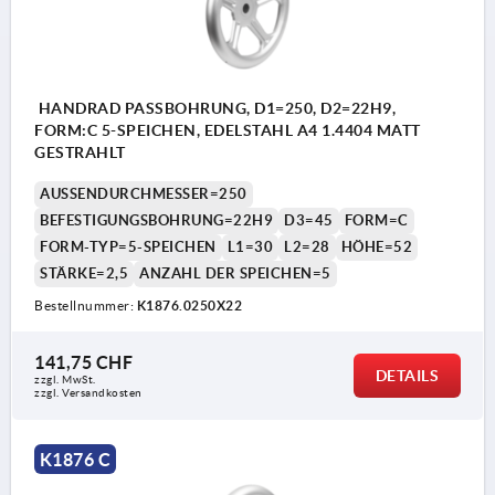
HANDRAD PASSBOHRUNG, D1=250, D2=22H9,
FORM:C 5-SPEICHEN, EDELSTAHL A4 1.4404 MATT
GESTRAHLT
AUSSENDURCHMESSER=250
BEFESTIGUNGSBOHRUNG=22H9
D3=45
FORM=C
FORM-TYP=5-SPEICHEN
L1=30
L2=28
HÖHE=52
STÄRKE=2,5
ANZAHL DER SPEICHEN=5
Bestellnummer:
K1876.0250X22
141,75 CHF
DETAILS
zzgl. MwSt.
zzgl. Versandkosten
K1876 C