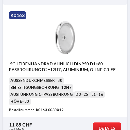
K0163
SCHEIBENHANDRAD ÄHNLICH DIN950 D1=80
PASSBOHRUNG D2=12H7, ALUMINIUM, OHNE GRIFF
AUSSENDURCHMESSER=80
BEFESTIGUNGSBOHRUNG=12H7
AUSFÜHRUNG 1=PASSBOHRUNG
D3=25
L1=16
HÖHE=30
Bestellnummer:
K0163.0080X12
11,85 CHF
DETAILS
zzgl. MwSt.