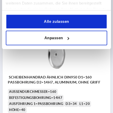
weiteren Daten zusammen, die Sie ihnen bereitgestellt
haben oder die sie im Rahmen Ihrer Nutzung der Dienste
16,83 CHF
gesammelt haben.
DETAILS
zzgl. MwSt.
zzgl. Versandkosten
Alle zulassen
K0163
Anpassen
SCHEIBENHANDRAD ÄHNLICH DIN950 D1=160
PASSBOHRUNG D2=14H7, ALUMINIUM, OHNE GRIFF
AUSSENDURCHMESSER=160
BEFESTIGUNGSBOHRUNG=14H7
AUSFÜHRUNG 1=PASSBOHRUNG
D3=34
L1=20
HÖHE=40