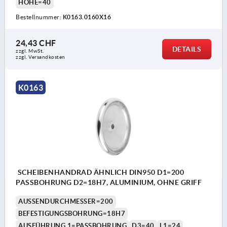
HÖHE=40
Bestellnummer:
K0163.0160X16
24,43 CHF
DETAILS
zzgl. MwSt.
zzgl. Versandkosten
K0163
SCHEIBENHANDRAD ÄHNLICH DIN950 D1=200
PASSBOHRUNG D2=18H7, ALUMINIUM, OHNE GRIFF
AUSSENDURCHMESSER=200
BEFESTIGUNGSBOHRUNG=18H7
AUSFÜHRUNG 1=PASSBOHRUNG
D3=40
L1=24