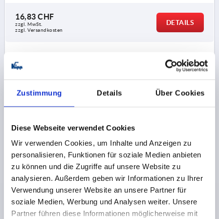
16,83 CHF
DETAILS
zzgl. MwSt.
zzgl. Versandkosten
K0163
Zustimmung
Details
Über Cookies
Diese Webseite verwendet Cookies
SCHEIBENHANDRAD ÄHNLICH DIN950 D1=120
Wir verwenden Cookies, um Inhalte und Anzeigen zu
PASSBOHRUNG D2=14H7, ALUMINIUM, OHNE GRIFF
personalisieren, Funktionen für soziale Medien anbieten
zu können und die Zugriffe auf unsere Website zu
AUSSENDURCHMESSER=120
analysieren. Außerdem geben wir Informationen zu Ihrer
BEFESTIGUNGSBOHRUNG=14H7
Verwendung unserer Website an unsere Partner für
AUSFÜHRUNG 1=PASSBOHRUNG
D3=27
L1=18
soziale Medien, Werbung und Analysen weiter. Unsere
HÖHE=30
Partner führen diese Informationen möglicherweise mit
Bestellnummer:
K0163.0120X14