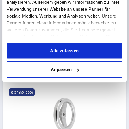
analysieren. Außerdem geben wir Informationen zu Ihrer
2-SPEICHENHANDRAD D1=125 PASSBOHRUNG
Verwendung unserer Website an unsere Partner für
D2=14H7, ALUMINIUM, OHNE GRIFF
soziale Medien, Werbung und Analysen weiter. Unsere
Partner führen diese Informationen möglicherweise mit
AUSSENDURCHMESSER=125
weiteren Daten zusammen, die Sie ihnen bereitgestellt
BEFESTIGUNGSBOHRUNG=14H7
haben oder die sie im Rahmen Ihrer Nutzung der Dienste
AUSFÜHRUNG 1=PASSBOHRUNG
D3=31
L1=18
gesammelt haben.
HÖHE=33,5
Alle zulassen
Bestellnummer:
K0162.0125X14
17,26 CHF
Anpassen
DETAILS
zzgl. MwSt.
zzgl. Versandkosten
K0162 OG