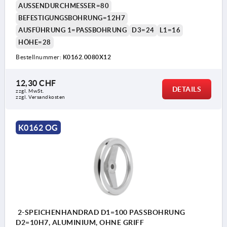
AUSSENDURCHMESSER=80
BEFESTIGUNGSBOHRUNG=12H7
AUSFÜHRUNG 1=PASSBOHRUNG
D3=24
L1=16
HÖHE=28
Bestellnummer:
K0162.0080X12
12,30 CHF
DETAILS
zzgl. MwSt.
zzgl. Versandkosten
K0162 OG
2-SPEICHENHANDRAD D1=100 PASSBOHRUNG
D2=10H7, ALUMINIUM, OHNE GRIFF