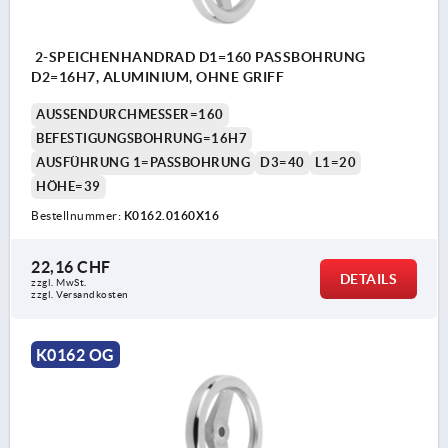
2-SPEICHENHANDRAD D1=160 PASSBOHRUNG
D2=16H7, ALUMINIUM, OHNE GRIFF
AUSSENDURCHMESSER=160
BEFESTIGUNGSBOHRUNG=16H7
AUSFÜHRUNG 1=PASSBOHRUNG
D3=40
L1=20
HÖHE=39
Bestellnummer:
K0162.0160X16
22,16 CHF
DETAILS
zzgl. MwSt.
zzgl. Versandkosten
K0162 OG