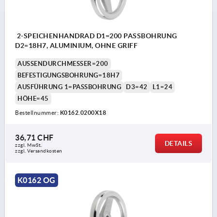
2-SPEICHENHANDRAD D1=200 PASSBOHRUNG
D2=18H7, ALUMINIUM, OHNE GRIFF
AUSSENDURCHMESSER=200
BEFESTIGUNGSBOHRUNG=18H7
AUSFÜHRUNG 1=PASSBOHRUNG
D3=42
L1=24
HÖHE=45
Bestellnummer:
K0162.0200X18
36,71 CHF
DETAILS
zzgl. MwSt.
zzgl. Versandkosten
K0162 OG