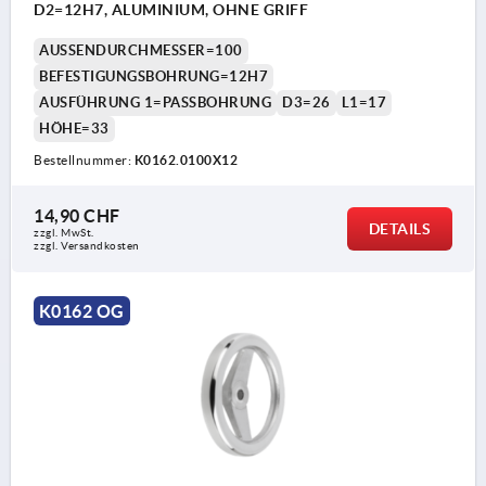
D2=12H7, ALUMINIUM, OHNE GRIFF
AUSSENDURCHMESSER=100
BEFESTIGUNGSBOHRUNG=12H7
AUSFÜHRUNG 1=PASSBOHRUNG
D3=26
L1=17
HÖHE=33
Bestellnummer:
K0162.0100X12
14,90 CHF
DETAILS
zzgl. MwSt.
zzgl. Versandkosten
K0162 OG