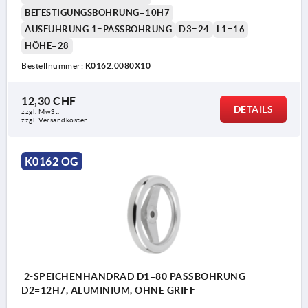
BEFESTIGUNGSBOHRUNG=10H7
AUSFÜHRUNG 1=PASSBOHRUNG
D3=24
L1=16
HÖHE=28
Bestellnummer:
K0162.0080X10
12,30 CHF
DETAILS
zzgl. MwSt.
zzgl. Versandkosten
K0162 OG
2-SPEICHENHANDRAD D1=80 PASSBOHRUNG
D2=12H7, ALUMINIUM, OHNE GRIFF