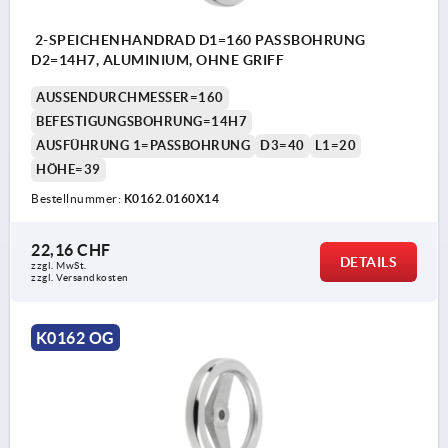
2-SPEICHENHANDRAD D1=160 PASSBOHRUNG
D2=14H7, ALUMINIUM, OHNE GRIFF
AUSSENDURCHMESSER=160
BEFESTIGUNGSBOHRUNG=14H7
AUSFÜHRUNG 1=PASSBOHRUNG
D3=40
L1=20
HÖHE=39
Bestellnummer:
K0162.0160X14
22,16 CHF
DETAILS
zzgl. MwSt.
zzgl. Versandkosten
K0162 OG