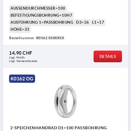
AUSSENDURCHMESSER=100
BEFESTIGUNGSBOHRUNG=10H7
AUSFÜHRUNG 1=PASSBOHRUNG
D3=26
L1=17
HÖHE=33
Bestellnummer:
K0162.0100X10
14,90 CHF
DETAILS
zzgl. MwSt.
zzgl. Versandkosten
K0162 OG
2-SPEICHENHANDRAD D1=100 PASSBOHRUNG