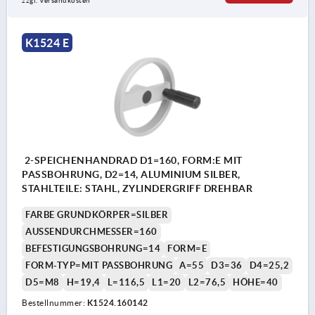
zzgl. Versandkosten
K1524 E
2-SPEICHENHANDRAD D1=160, FORM:E MIT
PASSBOHRUNG, D2=14, ALUMINIUM SILBER,
STAHLTEILE: STAHL, ZYLINDERGRIFF DREHBAR
FARBE GRUNDKÖRPER=SILBER
AUSSENDURCHMESSER=160
BEFESTIGUNGSBOHRUNG=14
FORM=E
FORM-TYP=MIT PASSBOHRUNG
A=55
D3=36
D4=25,2
D5=M8
H=19,4
L=116,5
L1=20
L2=76,5
HÖHE=40
Bestellnummer:
K1524.160142