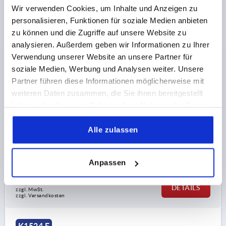
Wir verwenden Cookies, um Inhalte und Anzeigen zu
personalisieren, Funktionen für soziale Medien anbieten
zu können und die Zugriffe auf unsere Website zu
analysieren. Außerdem geben wir Informationen zu Ihrer
2-SPEICHENHANDRAD D1=125, FORM:E MIT
Verwendung unserer Website an unsere Partner für
PASSBOHRUNG, D2=12, ALUMINIUM SILBER,
soziale Medien, Werbung und Analysen weiter. Unsere
STAHLTEILE: STAHL, ZYLINDERGRIFF DREHBAR
Partner führen diese Informationen möglicherweise mit
weiteren Daten zusammen, die Sie ihnen bereitgestellt
FARBE GRUNDKÖRPER=SILBER
haben oder die sie im Rahmen Ihrer Nutzung der Dienste
AUSSENDURCHMESSER=125
gesammelt haben.
BEFESTIGUNGSBOHRUNG=12
FORM=E
FORM-TYP=MIT PASSBOHRUNG
A=42
D3=31
D4=19,9
Alle zulassen
D5=M6
H=17,6
L=90,5
L1=18
L2=54,5
HÖHE=36
Bestellnummer:
K1524.125122
Anpassen
27,96 CHF
DETAILS
zzgl. MwSt.
zzgl. Versandkosten
K1524 E