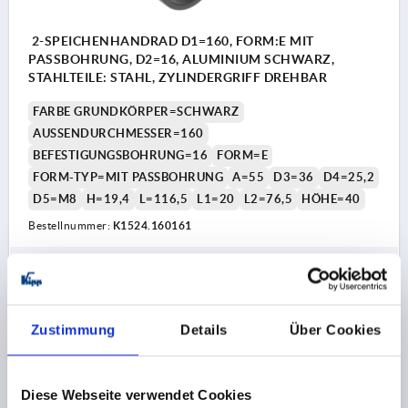
2-SPEICHENHANDRAD D1=160, FORM:E MIT
PASSBOHRUNG, D2=16, ALUMINIUM SCHWARZ,
STAHLTEILE: STAHL, ZYLINDERGRIFF DREHBAR
FARBE GRUNDKÖRPER=SCHWARZ
AUSSENDURCHMESSER=160
BEFESTIGUNGSBOHRUNG=16
FORM=E
FORM-TYP=MIT PASSBOHRUNG
A=55
D3=36
D4=25,2
D5=M8
H=19,4
L=116,5
L1=20
L2=76,5
HÖHE=40
Bestellnummer:
K1524.160161
33,50 CHF
DETAILS
zzgl. MwSt.
zzgl. Versandkosten
Zustimmung
Details
Über Cookies
K1524 E
Diese Webseite verwendet Cookies