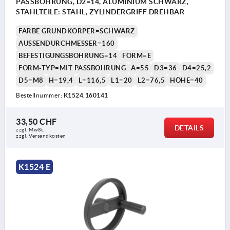
PASSBOHRUNG, D2=14, ALUMINIUM SCHWARZ,
STAHLTEILE: STAHL, ZYLINDERGRIFF DREHBAR
FARBE GRUNDKÖRPER=SCHWARZ
AUSSENDURCHMESSER=160
BEFESTIGUNGSBOHRUNG=14
FORM=E
FORM-TYP=MIT PASSBOHRUNG
A=55
D3=36
D4=25,2
D5=M8
H=19,4
L=116,5
L1=20
L2=76,5
HÖHE=40
Bestellnummer:
K1524.160141
33,50 CHF
DETAILS
zzgl. MwSt.
zzgl. Versandkosten
K1524 E