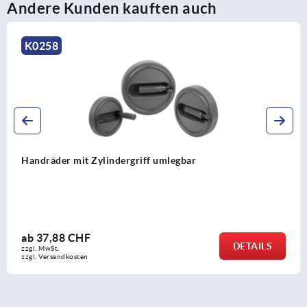
Andere Kunden kauften auch
K1661
Handräder aus Stahlblech
ab
0,82 CHF
AILS
DE
zzgl. MwSt.
zzgl. Versandkosten