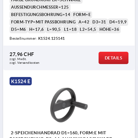
AUSSENDURCHMESSER=125
BEFESTIGUNGSBOHRUNG=14
FORM=E
FORM-TYP=MIT PASSBOHRUNG
A=42
D3=31
D4=19,9
D5=M6
H=17,6
L=90,5
L1=18
L2=54,5
HÖHE=36
Bestellnummer:
K1524.125141
27,96 CHF
DETAILS
zzgl. MwSt.
zzgl. Versandkosten
K1524 E
2-SPEICHENHANDRAD D1=160, FORM:E MIT