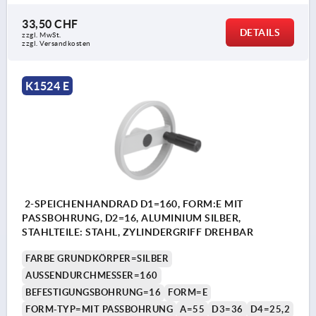
33,50 CHF
DETAILS
zzgl. MwSt.
zzgl. Versandkosten
K1524 E
2-SPEICHENHANDRAD D1=160, FORM:E MIT
PASSBOHRUNG, D2=16, ALUMINIUM SILBER,
STAHLTEILE: STAHL, ZYLINDERGRIFF DREHBAR
FARBE GRUNDKÖRPER=SILBER
AUSSENDURCHMESSER=160
BEFESTIGUNGSBOHRUNG=16
FORM=E
FORM-TYP=MIT PASSBOHRUNG
A=55
D3=36
D4=25,2