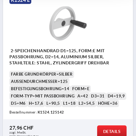
2-SPEICHENHANDRAD D1=125, FORM:E MIT
PASSBOHRUNG, D2=14, ALUMINIUM SILBER,
STAHLTEILE: STAHL, ZYLINDERGRIFF DREHBAR
FARBE GRUNDKÖRPER=SILBER
AUSSENDURCHMESSER=125
BEFESTIGUNGSBOHRUNG=14
FORM=E
FORM-TYP=MIT PASSBOHRUNG
A=42
D3=31
D4=19,9
D5=M6
H=17,6
L=90,5
L1=18
L2=54,5
HÖHE=36
Bestellnummer:
K1524.125142
27,96 CHF
DETAILS
zzgl. MwSt.