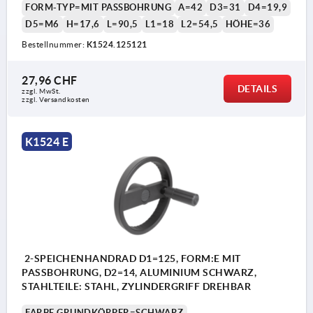
FORM-TYP=MIT PASSBOHRUNG
A=42
D3=31
D4=19,9
D5=M6
H=17,6
L=90,5
L1=18
L2=54,5
HÖHE=36
Bestellnummer:
K1524.125121
27,96 CHF
DETAILS
zzgl. MwSt.
zzgl. Versandkosten
1) Lage der Querbohrung zur Passfedernut 90°
versetzt
K1524 E
2-SPEICHENHANDRAD D1=125, FORM:E MIT
PASSBOHRUNG, D2=14, ALUMINIUM SCHWARZ,
STAHLTEILE: STAHL, ZYLINDERGRIFF DREHBAR
FARBE GRUNDKÖRPER=SCHWARZ