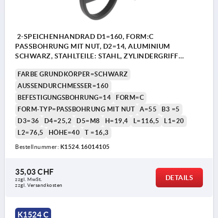
2-SPEICHENHANDRAD D1=160, FORM:C
PASSBOHRUNG MIT NUT, D2=14, ALUMINIUM
SCHWARZ, STAHLTEILE: STAHL, ZYLINDERGRIFF
DREHBAR
FARBE GRUNDKÖRPER=SCHWARZ
AUSSENDURCHMESSER=160
BEFESTIGUNGSBOHRUNG=14
FORM=C
FORM-TYP=PASSBOHRUNG MIT NUT
A=55
B3 =5
D3=36
D4=25,2
D5=M8
H=19,4
L=116,5
L1=20
L2=76,5
HÖHE=40
T =16,3
Bestellnummer:
K1524.16014105
35,03 CHF
DETAILS
zzgl. MwSt.
zzgl. Versandkosten
K1524 C