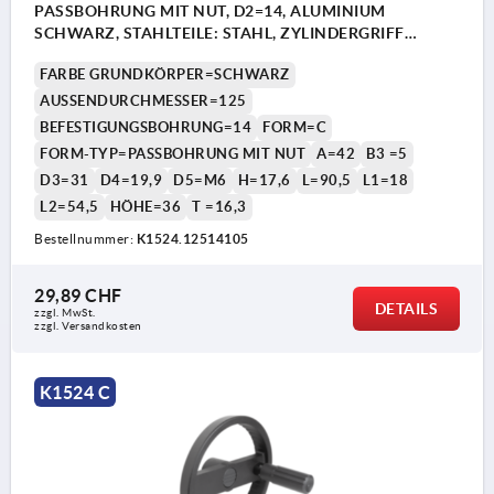
PASSBOHRUNG MIT NUT, D2=14, ALUMINIUM
SCHWARZ, STAHLTEILE: STAHL, ZYLINDERGRIFF
DREHBAR
FARBE GRUNDKÖRPER=SCHWARZ
AUSSENDURCHMESSER=125
BEFESTIGUNGSBOHRUNG=14
FORM=C
FORM-TYP=PASSBOHRUNG MIT NUT
A=42
B3 =5
D3=31
D4=19,9
D5=M6
H=17,6
L=90,5
L1=18
L2=54,5
HÖHE=36
T =16,3
Bestellnummer:
K1524.12514105
29,89 CHF
DETAILS
zzgl. MwSt.
zzgl. Versandkosten
K1524 C