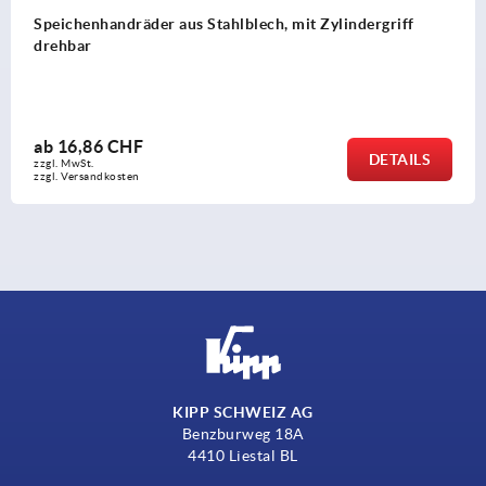
Handräder DIN 950 aus Grauguss
ab
16,70 CHF
S
DETAI
zzgl. MwSt.
zzgl. Versandkosten
KIPP SCHWEIZ AG
Benzburweg 18A
4410 Liestal BL