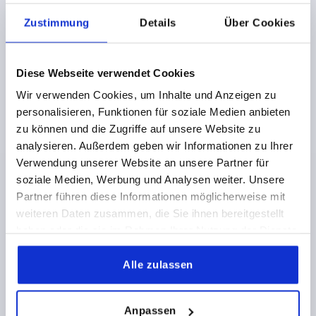
DETAILS
zzgl. MwSt.
zzgl. Versandkosten
Zustimmung
Details
Über Cookies
K1524 C
Diese Webseite verwendet Cookies
Wir verwenden Cookies, um Inhalte und Anzeigen zu
personalisieren, Funktionen für soziale Medien anbieten
zu können und die Zugriffe auf unsere Website zu
analysieren. Außerdem geben wir Informationen zu Ihrer
Verwendung unserer Website an unsere Partner für
2-SPEICHENHANDRAD D1=125, FORM:C
soziale Medien, Werbung und Analysen weiter. Unsere
PASSBOHRUNG MIT NUT, D2=12, ALUMINIUM SILBER,
Partner führen diese Informationen möglicherweise mit
STAHLTEILE: STAHL, ZYLINDERGRIFF DREHBAR
weiteren Daten zusammen, die Sie ihnen bereitgestellt
FARBE GRUNDKÖRPER=SILBER
haben oder die sie im Rahmen Ihrer Nutzung der Dienste
AUSSENDURCHMESSER=125
gesammelt haben.
BEFESTIGUNGSBOHRUNG=12
FORM=C
Alle zulassen
FORM-TYP=PASSBOHRUNG MIT NUT
A=42
B3 =4
D3=31
D4=19,9
D5=M6
H=17,6
L=90,5
L1=18
Anpassen
L2=54,5
HÖHE=36
T =13,8