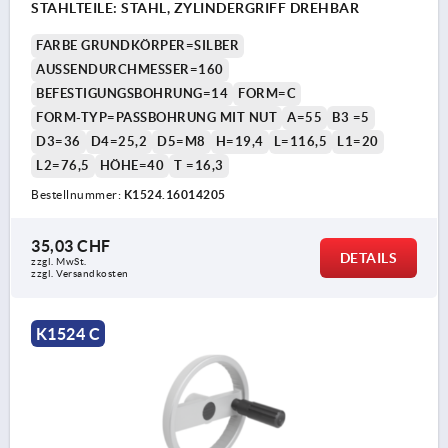
STAHLTEILE: STAHL, ZYLINDERGRIFF DREHBAR
FARBE GRUNDKÖRPER=SILBER
AUSSENDURCHMESSER=160
BEFESTIGUNGSBOHRUNG=14
FORM=C
FORM-TYP=PASSBOHRUNG MIT NUT
A=55
B3 =5
D3=36
D4=25,2
D5=M8
H=19,4
L=116,5
L1=20
L2=76,5
HÖHE=40
T =16,3
Bestellnummer:
K1524.16014205
35,03 CHF
DETAILS
zzgl. MwSt.
zzgl. Versandkosten
K1524 C