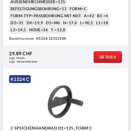
AUSSENDURCHMESSER=125
BEFESTIGUNGSBOHRUNG=12
FORM=C
FORM-TYP=PASSBOHRUNG MIT NUT
A=42
B3 =4
D3=31
D4=19,9
D5=M6
H=17,6
L=90,5
L1=18
L2=54,5
HÖHE=36
T =13,8
Bestellnummer:
K1524.12512104
29,89 CHF
1) Lage der Querbohrung zur Passfedernut 90° versetzt
1) L
DETAILS
zzgl. MwSt.
zzgl. Versandkosten
K1524 C
2-SPEICHENHANDRAD D1=125, FORM:C