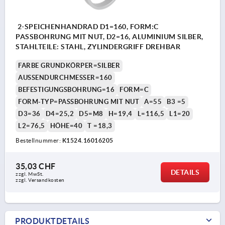
2-SPEICHENHANDRAD D1=160, FORM:C
PASSBOHRUNG MIT NUT, D2=16, ALUMINIUM SILBER,
STAHLTEILE: STAHL, ZYLINDERGRIFF DREHBAR
FARBE GRUNDKÖRPER=SILBER
AUSSENDURCHMESSER=160
BEFESTIGUNGSBOHRUNG=16
FORM=C
FORM-TYP=PASSBOHRUNG MIT NUT
A=55
B3 =5
D3=36
D4=25,2
D5=M8
H=19,4
L=116,5
L1=20
L2=76,5
HÖHE=40
T =18,3
Bestellnummer:
K1524.16016205
35,03 CHF
DETAILS
zzgl. MwSt.
zzgl. Versandkosten
PRODUKTDETAILS