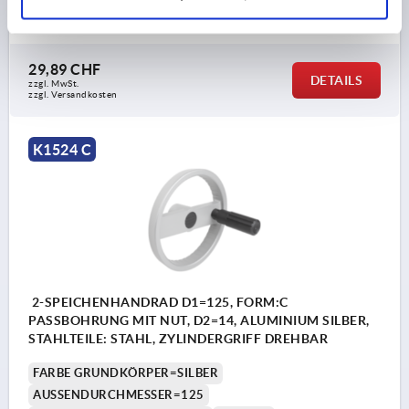
Bestellnummer:
K1524.12512204
29,89 CHF
DETAILS
zzgl. MwSt.
zzgl. Versandkosten
K1524 C
2-SPEICHENHANDRAD D1=125, FORM:C
PASSBOHRUNG MIT NUT, D2=14, ALUMINIUM SILBER,
STAHLTEILE: STAHL, ZYLINDERGRIFF DREHBAR
FARBE GRUNDKÖRPER=SILBER
AUSSENDURCHMESSER=125