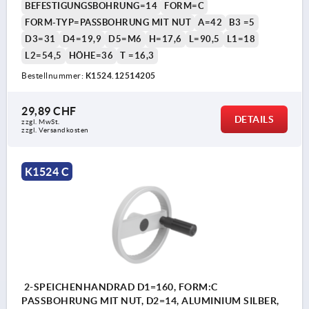
BEFESTIGUNGSBOHRUNG=14
FORM=C
FORM-TYP=PASSBOHRUNG MIT NUT
A=42
B3 =5
D3=31
D4=19,9
D5=M6
H=17,6
L=90,5
L1=18
L2=54,5
HÖHE=36
T =16,3
Bestellnummer:
K1524.12514205
29,89 CHF
DETAILS
zzgl. MwSt.
zzgl. Versandkosten
K1524 C
2-SPEICHENHANDRAD D1=160, FORM:C
PASSBOHRUNG MIT NUT, D2=14, ALUMINIUM SILBER,