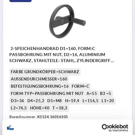
2-SPEICHENHANDRAD D1=160, FORM:C
PASSBOHRUNG MIT NUT, D2=16, ALUMINIUM
SCHWARZ, STAHLTEILE: STAHL, ZYLINDERGRIFF
DREHBAR
FARBE GRUNDKÖRPER=SCHWARZ
AUSSENDURCHMESSER=160
BEFESTIGUNGSBOHRUNG=16
FORM=C
FORM-TYP=PASSBOHRUNG MIT NUT
A=55
B3 =5
D3=36
D4=25,2
D5=M8
H=19,4
L=116,5
L1=20
L2=76,5
HÖHE=40
T =18,3
Bestellnummer:
K1524.16016105
35,03 CHF