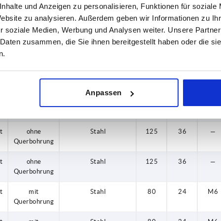
nhalte und Anzeigen zu personalisieren, Funktionen für soziale
t
t
t
t
t
t
t
t
t
t
t
t
t
ohne
ohne
ohne
ohne
ohne
ohne
ohne
mit
mit
mit
mit
mit
mit
Stahl
Stahl
Stahl
Stahl
Stahl
Stahl
Stahl
Stahl
Stahl
Stahl
Stahl
Stahl
Stahl
100
100
125
125
100
100
125
125
80
80
80
80
80
24
24
29
29
36
36
24
24
29
29
36
36
24
M6
M6
M6
M6
M6
M6
—
—
—
—
—
—
—
Website zu analysieren. Außerdem geben wir Informationen zu I
Querbohrung
Querbohrung
Querbohrung
Querbohrung
Querbohrung
Querbohrung
Querbohrung
Querbohrung
Querbohrung
Querbohrung
Querbohrung
Querbohrung
Querbohrung
r soziale Medien, Werbung und Analysen weiter. Unsere Partner
t
ohne
Stahl
80
24
—
 Daten zusammen, die Sie ihnen bereitgestellt haben oder die s
Querbohrung
n.
t
ohne
Stahl
100
29
—
Querbohrung
Anpassen
t
ohne
Stahl
100
29
—
Querbohrung
t
ohne
Stahl
125
36
—
Querbohrung
t
ohne
Stahl
125
36
—
Querbohrung
t
mit
Stahl
80
24
M6
Querbohrung