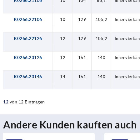
K0266.21106
10
104
85,7
Innenvierkan
K0266.22106
10
129
105,2
Innenvierkan
K0266.22126
12
129
105,2
Innenvierkan
K0266.23126
12
161
140
Innenvierkan
K0266.23146
14
161
140
Innenvierkan
12
von 12 Einträgen
Andere Kunden kauften auch