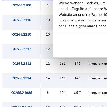
Wir verwenden Cookies, um I
K0266.2108
10
10
12
12
14
10
10
12
12
14
8
8
8
104
104
129
129
161
161
104
104
129
129
161
161
104
105,2
105,2
105,2
105,2
85,7
85,7
85,7
85,7
85,7
140
140
140
140
Innenvierkan
Innenvierkan
Innenvierkan
Innenvierkan
Innenvierkan
Innenvierkan
Innenvierkan
Innenvierkan
Innenvierkan
Innenvierkan
Innenvierkan
Innenvierkan
Innenvierkan
und die Zugriffe auf unsere 
Website an unsere Partner fü
K0266.2110
10
104
85,7
Innenvierkan
möglicherweise mit weiteren
der Dienste gesammelt habe
K0266.2210
10
129
105,2
Innenvierkan
K0266.2212
12
129
105,2
Innenvierkan
K0266.2312
12
161
140
Innenvierkan
K0266.2314
14
161
140
Innenvierkan
K0266.21086
8
104
85,7
Innenvierkan