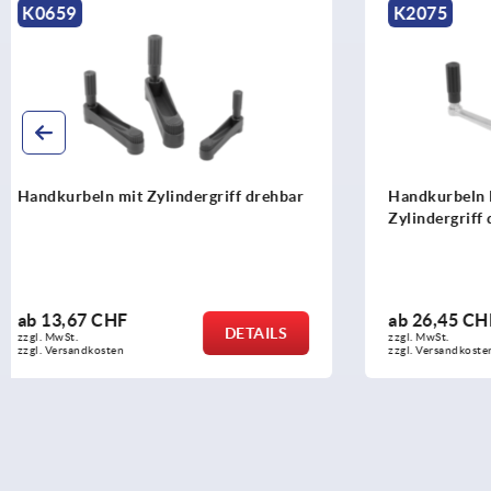
K2075
K2076
Handkurbeln Edelstahl mit
Handkurbel
Zylindergriff drehbar
Zylindergri
ab
26,45 CHF
ab
54,53 
DETAILS
zzgl. MwSt.
zzgl. MwSt.
zzgl. Versandkosten
zzgl. Versandko