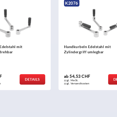
K0999
n Edelstahl mit
Handkurbeln Edelstahl mit
ff umlegbar
Zylindergriff drehbar
CHF
ab
38,07 CHF
DETAILS
zzgl. MwSt.
sten
zzgl. Versandkosten