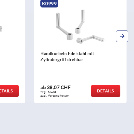
K0998
Handkurbeln Aluminium mit
Sicherheits-Zylindergriff
ab
52,48 CHF
DETAILS
DETAILS
zzgl. MwSt.
zzgl. Versandkosten