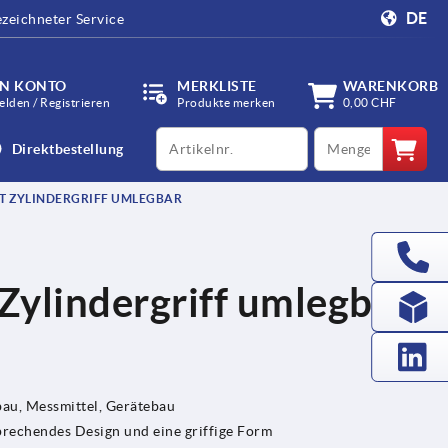
DE
zeichneter Service
IN KONTO
MERKLISTE
WARENKORB
lden / Registrieren
Produkte merken
0,00 CHF
productCode
qty
Direktbestellung
T ZYLINDERGRIFF UMLEGBAR
ylindergriff umlegbar,
u, Messmittel, Gerätebau
prechendes Design und eine griffige Form