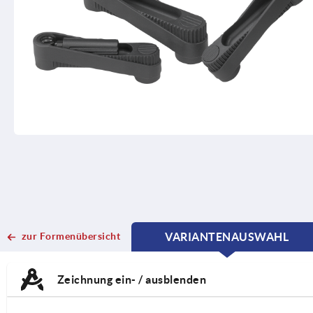
zur Formenübersicht
VARIANTENAUSWAHL
CURRENT
CURRENT
TAB:
TAB:
Zeichnung ein- / ausblenden