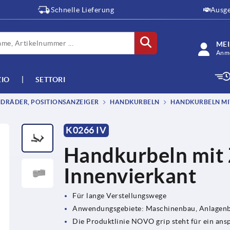
Schnelle Lieferung
Ausge
ME
Anme
ZIO
SETTORI
DRÄDER, POSITIONSANZEIGER
HANDKURBELN
HANDKURBELN MI
T
K0266 IV
Handkurbeln mit Z
Innenvierkant
Für lange Verstellungswege
Anwendungsgebiete: Maschinenbau, Anlagenba
Die Produktlinie NOVO grip steht für ein ans