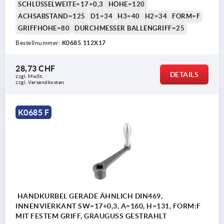
SCHLÜSSELWEITE=17+0,3
HÖHE=120
ACHSABSTAND=125
D1=34
H3=40
H2=34
FORM=F
GRIFFHÖHE=80
DURCHMESSER BALLENGRIFF=25
Bestellnummer:
K0685.112X17
28,73 CHF
DETAILS
zzgl. MwSt.
zzgl. Versandkosten
K0685 F
HANDKURBEL GERADE ÄHNLICH DIN469,
INNENVIERKANT SW=17+0,3, A=160, H=131, FORM:F
MIT FESTEM GRIFF, GRAUGUSS GESTRAHLT