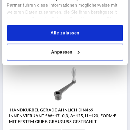
Partner führen diese Informationen möglicherweise mit
ACHSABSTAND=125
D1=34
H3=40
H2=34
FORM=F
weiteren Daten zusammen, die Sie ihnen bereitgestellt
GRIFFHÖHE=80
DURCHMESSER BALLENGRIFF=25
haben oder die sie im Rahmen Ihrer Nutzung der Dienste
Bestellnummer:
K0685.112X14
gesammelt haben.
Alle zulassen
28,73 CHF
DETAILS
zzgl. MwSt.
zzgl. Versandkosten
Anpassen
K0685 F
HANDKURBEL GERADE ÄHNLICH DIN469,
INNENVIERKANT SW=17+0,3, A=125, H=120, FORM:F
MIT FESTEM GRIFF, GRAUGUSS GESTRAHLT