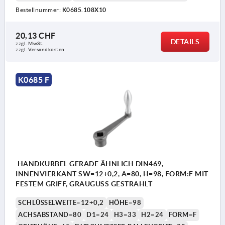
Bestellnummer:
K0685.108X10
20,13 CHF
DETAILS
zzgl. MwSt.
zzgl. Versandkosten
K0685 F
HANDKURBEL GERADE ÄHNLICH DIN469,
INNENVIERKANT SW=12+0,2, A=80, H=98, FORM:F MIT
FESTEM GRIFF, GRAUGUSS GESTRAHLT
SCHLÜSSELWEITE=12+0,2
HÖHE=98
ACHSABSTAND=80
D1=24
H3=33
H2=24
FORM=F