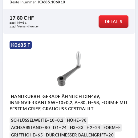
Bestellnummer:
K0685.106X10
17,80 CHF
DETAILS
zzgl. MwSt.
zzgl. Versandkosten
K0685 F
HANDKURBEL GERADE ÄHNLICH DIN469,
INNENVIERKANT SW=10+0,2, A=80, H=98, FORM:F MIT
FESTEM GRIFF, GRAUGUSS GESTRAHLT
SCHLÜSSELWEITE=10+0,2
HÖHE=98
ACHSABSTAND=80
D1=24
H3=33
H2=24
FORM=F
GRIFFHÖHE=65
DURCHMESSER BALLENGRIFF=20