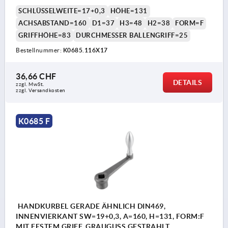
SCHLÜSSELWEITE=17+0,3
HÖHE=131
ACHSABSTAND=160
D1=37
H3=48
H2=38
FORM=F
GRIFFHÖHE=83
DURCHMESSER BALLENGRIFF=25
Bestellnummer:
K0685.116X17
36,66 CHF
DETAILS
zzgl. MwSt.
zzgl. Versandkosten
K0685 F
HANDKURBEL GERADE ÄHNLICH DIN469,
INNENVIERKANT SW=19+0,3, A=160, H=131, FORM:F
MIT FESTEM GRIFF, GRAUGUSS GESTRAHLT