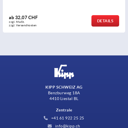
ab
37,47 CHF
DETAILS
zzgl. MwSt.
zzgl. Versandkosten
KIPP SCHWEIZ AG
Benzburweg 18A
4410 Liestal BL
Zentrale
+41 61 922 25 25
info@kipp.ch