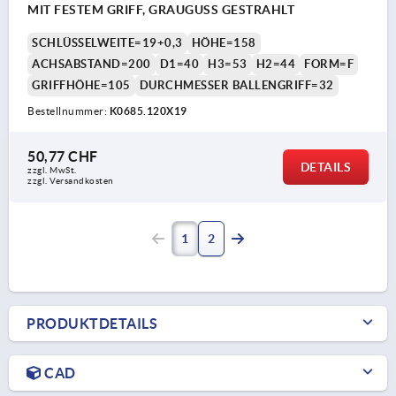
MIT FESTEM GRIFF, GRAUGUSS GESTRAHLT
SCHLÜSSELWEITE=19+0,3
HÖHE=158
ACHSABSTAND=200
D1=40
H3=53
H2=44
FORM=F
GRIFFHÖHE=105
DURCHMESSER BALLENGRIFF=32
Bestellnummer:
K0685.120X19
50,77 CHF
DETAILS
zzgl. MwSt.
zzgl. Versandkosten
1
2
PRODUKTDETAILS
CAD