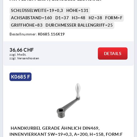
SCHLÜSSELWEITE=19+0,3
HÖHE=131
ACHSABSTAND=160
D1=37
H3=48
H2=38
FORM=F
GRIFFHÖHE=83
DURCHMESSER BALLENGRIFF=25
Bestellnummer:
K0685.116X19
36,66 CHF
DETAILS
zzgl. MwSt.
zzgl. Versandkosten
K0685 F
HANDKURBEL GERADE ÄHNLICH DIN469,
INNENVIERKANT SW=19+0,3, A=200, H=158, FORM:F