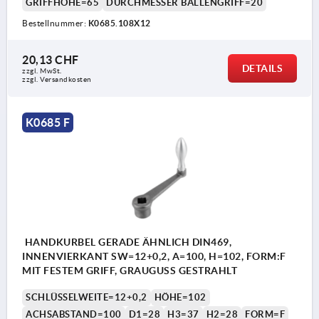
GRIFFHÖHE=65
DURCHMESSER BALLENGRIFF=20
Bestellnummer:
K0685.108X12
20,13 CHF
DETAILS
zzgl. MwSt.
zzgl. Versandkosten
K0685 F
HANDKURBEL GERADE ÄHNLICH DIN469,
INNENVIERKANT SW=12+0,2, A=100, H=102, FORM:F
MIT FESTEM GRIFF, GRAUGUSS GESTRAHLT
SCHLÜSSELWEITE=12+0,2
HÖHE=102
ACHSABSTAND=100
D1=28
H3=37
H2=28
FORM=F