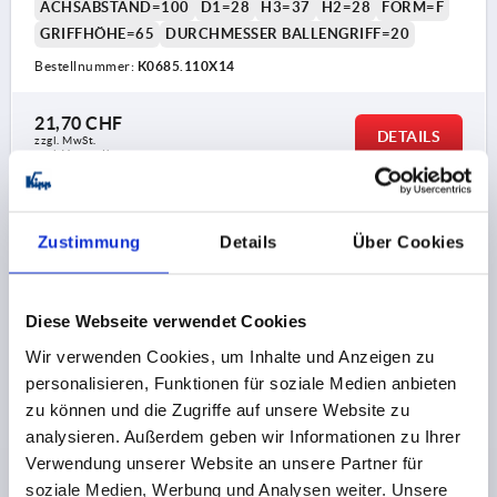
ACHSABSTAND=100
D1=28
H3=37
H2=28
FORM=F
GRIFFHÖHE=65
DURCHMESSER BALLENGRIFF=20
Bestellnummer:
K0685.110X14
21,70 CHF
DETAILS
zzgl. MwSt.
zzgl. Versandkosten
K0685 F
Zustimmung
Details
Über Cookies
Diese Webseite verwendet Cookies
Wir verwenden Cookies, um Inhalte und Anzeigen zu
personalisieren, Funktionen für soziale Medien anbieten
HANDKURBEL GERADE ÄHNLICH DIN469,
zu können und die Zugriffe auf unsere Website zu
INNENVIERKANT SW=14+0,3, A=125, H=120, FORM:F
analysieren. Außerdem geben wir Informationen zu Ihrer
MIT FESTEM GRIFF, GRAUGUSS GESTRAHLT
Verwendung unserer Website an unsere Partner für
soziale Medien, Werbung und Analysen weiter. Unsere
SCHLÜSSELWEITE=14+0,3
HÖHE=120