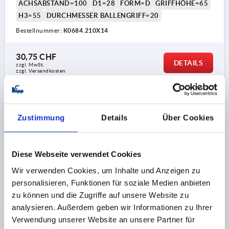
ACHSABSTAND=100
D1=28
FORM=D
GRIFFHÖHE=65
H3=55
DURCHMESSER BALLENGRIFF=20
Bestellnummer:
K0684.210X14
30,75 CHF
DETAILS
zzgl. MwSt.
zzgl. Versandkosten
K0684 D
Zustimmung
Details
Über Cookies
Diese Webseite verwendet Cookies
Wir verwenden Cookies, um Inhalte und Anzeigen zu
personalisieren, Funktionen für soziale Medien anbieten
HANDKURBEL GEKRÖPFT ÄHNLICH DIN468,
zu können und die Zugriffe auf unsere Website zu
INNENVIERKANT SW=14+0,3, A=125, H=141, FORM:D
analysieren. Außerdem geben wir Informationen zu Ihrer
MIT DREHBAREM GRIFF, GRAUGUSS GESTRAHLT
Verwendung unserer Website an unsere Partner für
SCHLÜSSELWEITE=14+0,3
HÖHE=141
H2=34