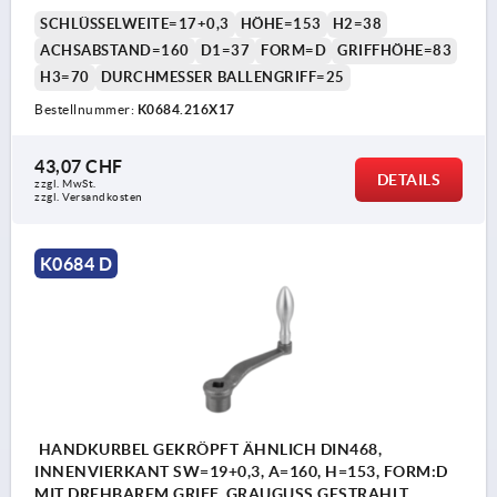
SCHLÜSSELWEITE=17+0,3
HÖHE=153
H2=38
ACHSABSTAND=160
D1=37
FORM=D
GRIFFHÖHE=83
H3=70
DURCHMESSER BALLENGRIFF=25
Bestellnummer:
K0684.216X17
43,07 CHF
DETAILS
zzgl. MwSt.
zzgl. Versandkosten
K0684 D
HANDKURBEL GEKRÖPFT ÄHNLICH DIN468,
INNENVIERKANT SW=19+0,3, A=160, H=153, FORM:D
MIT DREHBAREM GRIFF, GRAUGUSS GESTRAHLT