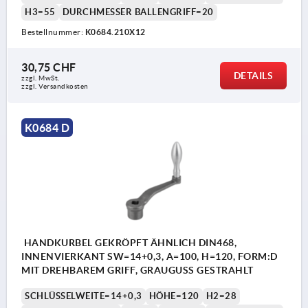
H3=55
DURCHMESSER BALLENGRIFF=20
Bestellnummer:
K0684.210X12
30,75 CHF
DETAILS
zzgl. MwSt.
zzgl. Versandkosten
K0684 D
HANDKURBEL GEKRÖPFT ÄHNLICH DIN468,
INNENVIERKANT SW=14+0,3, A=100, H=120, FORM:D
MIT DREHBAREM GRIFF, GRAUGUSS GESTRAHLT
SCHLÜSSELWEITE=14+0,3
HÖHE=120
H2=28