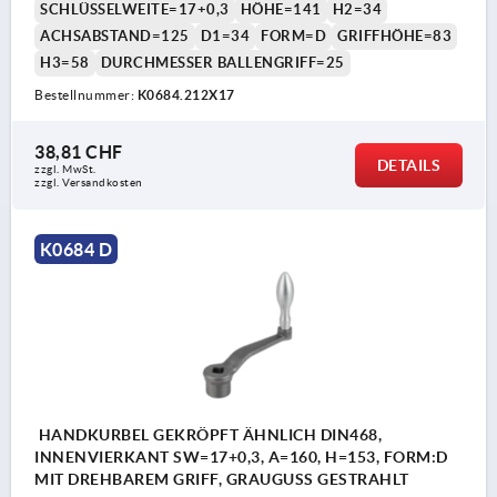
SCHLÜSSELWEITE=17+0,3
HÖHE=141
H2=34
ACHSABSTAND=125
D1=34
FORM=D
GRIFFHÖHE=83
H3=58
DURCHMESSER BALLENGRIFF=25
Bestellnummer:
K0684.212X17
38,81 CHF
DETAILS
zzgl. MwSt.
zzgl. Versandkosten
K0684 D
HANDKURBEL GEKRÖPFT ÄHNLICH DIN468,
INNENVIERKANT SW=17+0,3, A=160, H=153, FORM:D
MIT DREHBAREM GRIFF, GRAUGUSS GESTRAHLT