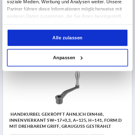
soziale Medien, Werbung und Analysen weiter. Unsere
ACHSABSTAND=125
D1=34
FORM=D
GRIFFHÖHE=83
Partner führen diese Informationen möglicherweise mit
H3=58
DURCHMESSER BALLENGRIFF=25
weiteren Daten zusammen, die Sie ihnen bereitgestellt
Bestellnummer:
K0684.212X14
haben oder die sie im Rahmen Ihrer Nutzung der Dienste
gesammelt haben.
38,81 CHF
Alle zulassen
DETAILS
zzgl. MwSt.
zzgl. Versandkosten
Anpassen
K0684 D
HANDKURBEL GEKRÖPFT ÄHNLICH DIN468,
INNENVIERKANT SW=17+0,3, A=125, H=141, FORM:D
MIT DREHBAREM GRIFF, GRAUGUSS GESTRAHLT