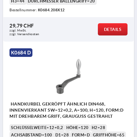
H3=44
DURCHMESSER BALLENGRIFF=20
Bestellnummer:
K0684.208X12
29,79 CHF
DETAILS
zzgl. MwSt.
zzgl. Versandkosten
K0684 D
HANDKURBEL GEKRÖPFT ÄHNLICH DIN468,
INNENVIERKANT SW=12+0,2, A=100, H=120, FORM:D
MIT DREHBAREM GRIFF, GRAUGUSS GESTRAHLT
SCHLÜSSELWEITE=12+0,2
HÖHE=120
H2=28
ACHSABSTAND=100
D1=28
FORM=D
GRIFFHÖHE=65