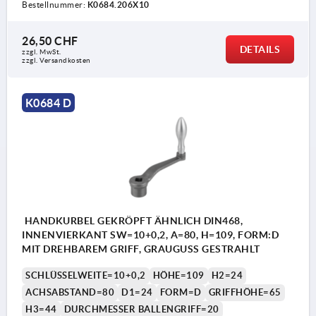
Bestellnummer:
K0684.206X10
26,50 CHF
DETAILS
zzgl. MwSt.
zzgl. Versandkosten
K0684 D
HANDKURBEL GEKRÖPFT ÄHNLICH DIN468,
INNENVIERKANT SW=10+0,2, A=80, H=109, FORM:D
MIT DREHBAREM GRIFF, GRAUGUSS GESTRAHLT
SCHLÜSSELWEITE=10+0,2
HÖHE=109
H2=24
ACHSABSTAND=80
D1=24
FORM=D
GRIFFHÖHE=65
H3=44
DURCHMESSER BALLENGRIFF=20