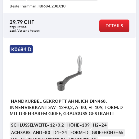
Bestellnummer:
K0684.208X10
29,79 CHF
DETAILS
zzgl. MwSt.
zzgl. Versandkosten
K0684 D
HANDKURBEL GEKRÖPFT ÄHNLICH DIN468,
INNENVIERKANT SW=12+0,2, A=80, H=109, FORM:D
MIT DREHBAREM GRIFF, GRAUGUSS GESTRAHLT
SCHLÜSSELWEITE=12+0,2
HÖHE=109
H2=24
ACHSABSTAND=80
D1=24
FORM=D
GRIFFHÖHE=65