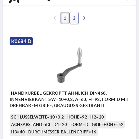
1
2
K0684 D
HANDKURBEL GEKRÖPFT ÄHNLICH DIN468,
INNENVIERKANT SW=10+0,2, A=63, H=92, FORM:D MIT
DREHBAREM GRIFF, GRAUGUSS GESTRAHLT
SCHLÜSSELWEITE=10+0,2
HÖHE=92
H2=20
ACHSABSTAND=63
D1=20
FORM=D
GRIFFHÖHE=52
H3=40
DURCHMESSER BALLENGRIFF=16