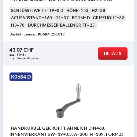
SCHLÜSSELWEITE=19+0,3
HÖHE=153
H2=38
ACHSABSTAND=160
D1=37
FORM=D
GRIFFHÖHE=83
H3=70
DURCHMESSER BALLENGRIFF=25
Bestellnummer:
K0684.216X19
43,07 CHF
DETAILS
zzgl. MwSt.
zzgl. Versandkosten
K0684 D
HANDKURBEL GEKRÖPFT ÄHNLICH DIN468,
INNENVIERKANT SW=19+0,3, A=200, H=189, FORM:D