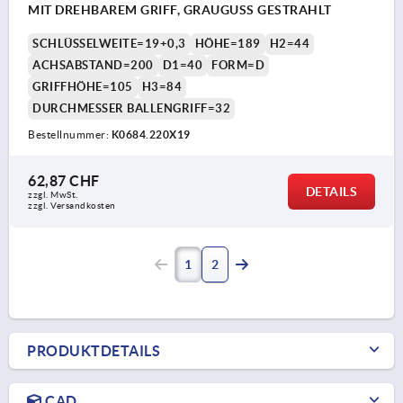
MIT DREHBAREM GRIFF, GRAUGUSS GESTRAHLT
SCHLÜSSELWEITE=19+0,3
HÖHE=189
H2=44
ACHSABSTAND=200
D1=40
FORM=D
GRIFFHÖHE=105
H3=84
DURCHMESSER BALLENGRIFF=32
Bestellnummer:
K0684.220X19
62,87 CHF
DETAILS
zzgl. MwSt.
zzgl. Versandkosten
1
2
PRODUKTDETAILS
CAD