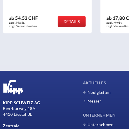
ab
17,80 CHF
ab
37
DETAILS
zzgl. MwSt.
zzgl. Mw
zzgl. Versandkosten
zzgl. Ve
AKTUELLES
Neuigkeiten
Messen
KIPP SCHWEIZ AG
Benzburweg 18A
4410 Liestal BL
UNTERNEHMEN
Unternehmen
Zentrale