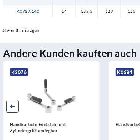
K0727.140
14
155,5
123
125
3
von 3 Einträgen
Andere Kunden kauften auch
K0684
K026
Handkurbeln gekröpft ähnlich DIN 468
Handku
umleg