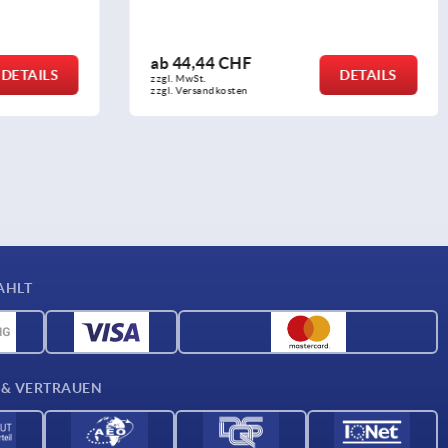
ab
13,67 CHF
DETAILS
DETAILS
zzgl. MwSt.
zzgl. Versandkosten
AHLT
 & VERTRAUEN