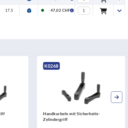
17,5
47,02 CHF
K0659
rheits-
Handkurbeln mit Zylindergriff drehbar