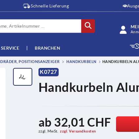
Schnelle Lieferung
Ausge
ME
Anme
SERVICE
BRANCHEN
DRÄDER, POSITIONSANZEIGER
HANDKURBELN
HANDKURBELN AL
K0727
Handkurbeln Alu
ab
32,01 CHF
zzgl. MwSt.
zzgl. Versandkosten