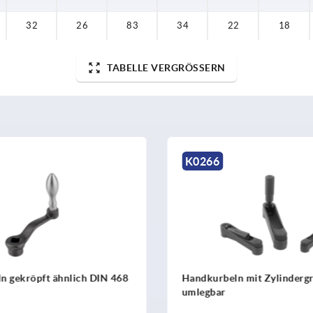
32
26
83
34
22
18
TABELLE VERGRÖSSERN
6
K0268
rbeln mit Zylindergriff
Handkurbeln mit Siche
bar
Zylindergriff