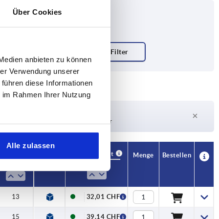
Über Cookies
 Medien anbieten zu können
hrer Verwendung unserer
 führen diese Informationen
ie im Rahmen Ihrer Nutzung
Lieferzeit auf Anfrage
Derzeit nicht auf Lager
Alle zulassen
Verfügbarkeit
CAD
Menge
Bestellen
R
Preis
13
32,01 CHF
15
39,14 CHF