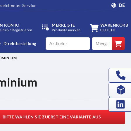
DE
zeichneter Service
IN KONTO
MERKLISTE
WARENKORB
lden / Registrieren
Produkte merken
0,00 CHF
productCode
qty
Direktbestellung
UMINIUM
minium
BITTE WÄHLEN SIE ZUERST EINE VARIANTE AUS