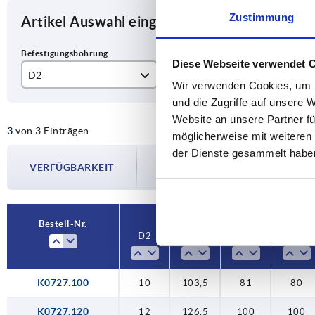
Zustimmung
Artikel Auswahl eingrenzen
Diese Webseite verwendet 
D2
L
H
Wir verwenden Cookies, um I
und die Zugriffe auf unsere 
10
103,5
81
Website an unsere Partner fü
3
von 3 Einträgen
12
126,5
10
möglicherweise mit weiteren
der Dienste gesammelt habe
Die Verfügbarkeiten werden in regelmä
14
155,5
12
VERFÜGBARKEIT
Im finalen Schritt vor Abschluss Ihrer 
Versanddatum.
Bestell-Nr.
D2
L
H
A
K0727.100
10
103,5
81
80
K0727.120
12
126,5
100
100