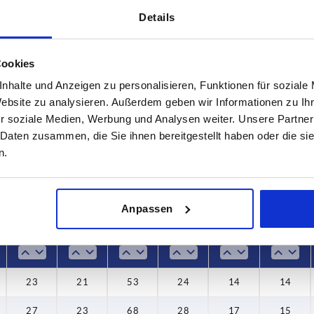
Details
Cookies
A
D1
nhalte und Anzeigen zu personalisieren, Funktionen für soziale
Website zu analysieren. Außerdem geben wir Informationen zu I
80
23
r soziale Medien, Werbung und Analysen weiter. Unsere Partner
TABELLE VERGRÖSSERN
0
100
27
 Daten zusammen, die Sie ihnen bereitgestellt haben oder die s
n.
ßigen Abständen mehrmals täglich aktualisiert.
3
125
32
1-3 Tage
Bestellung erfahren Sie das bestätigte
4-20 Tage
Anpassen
D1
D3
H1
H2
H3
H4
23
21
53
24
14
14
27
23
68
28
17
15