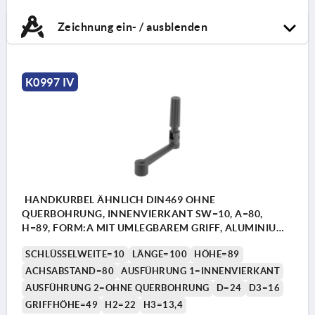
Zeichnung ein- / ausblenden
K0997 IV
HANDKURBEL ÄHNLICH DIN469 OHNE
QUERBOHRUNG, INNENVIERKANT SW=10, A=80,
H=89, FORM:A MIT UMLEGBAREM GRIFF, ALUMINIUM
SCHWARZ KUNSTSTOFFBESCHICHTET,
SCHLÜSSELWEITE=10
LÄNGE=100
HÖHE=89
KOMP:THERMOPLAST SCHWARZ
ACHSABSTAND=80
AUSFÜHRUNG 1=INNENVIERKANT
AUSFÜHRUNG 2=OHNE QUERBOHRUNG
D=24
D3=16
GRIFFHÖHE=49
H2=22
H3=13,4