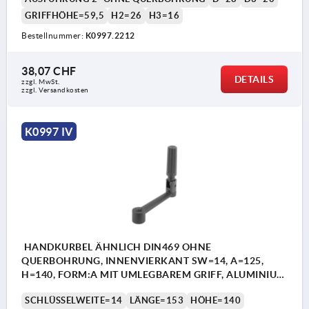
GRIFFHÖHE=59,5
H2=26
H3=16
Bestellnummer:
K0997.2212
38,07 CHF
DETAILS
zzgl. MwSt.
zzgl. Versandkosten
K0997 IV
HANDKURBEL ÄHNLICH DIN469 OHNE
QUERBOHRUNG, INNENVIERKANT SW=14, A=125,
H=140, FORM:A MIT UMLEGBAREM GRIFF, ALUMINIUM
SCHWARZ KUNSTSTOFFBESCHICHTET,
SCHLÜSSELWEITE=14
LÄNGE=153
HÖHE=140
KOMP:THERMOPLAST SCHWARZ