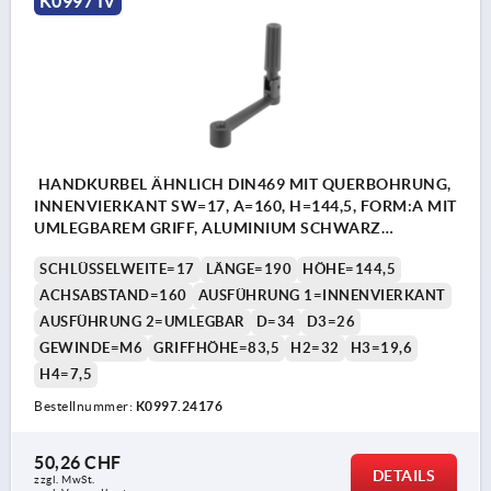
K0997 IV
HANDKURBEL ÄHNLICH DIN469 MIT QUERBOHRUNG,
INNENVIERKANT SW=17, A=160, H=144,5, FORM:A MIT
UMLEGBAREM GRIFF, ALUMINIUM SCHWARZ
KUNSTSTOFFBESCHICHTET, KOMP:THERMOPLAST
SCHLÜSSELWEITE=17
LÄNGE=190
HÖHE=144,5
SCHWARZGRAU RAL7021
ACHSABSTAND=160
AUSFÜHRUNG 1=INNENVIERKANT
AUSFÜHRUNG 2=UMLEGBAR
D=34
D3=26
GEWINDE=M6
GRIFFHÖHE=83,5
H2=32
H3=19,6
H4=7,5
Bestellnummer:
K0997.24176
50,26 CHF
DETAILS
zzgl. MwSt.