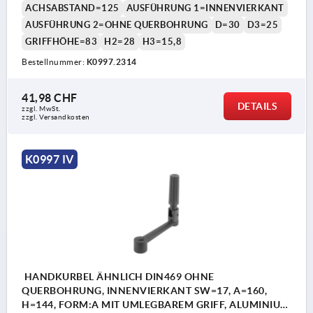
ACHSABSTAND=125
AUSFÜHRUNG 1=INNENVIERKANT
AUSFÜHRUNG 2=OHNE QUERBOHRUNG
D=30
D3=25
GRIFFHÖHE=83
H2=28
H3=15,8
Bestellnummer:
K0997.2314
41,98 CHF
DETAILS
zzgl. MwSt.
zzgl. Versandkosten
K0997 IV
HANDKURBEL ÄHNLICH DIN469 OHNE
QUERBOHRUNG, INNENVIERKANT SW=17, A=160,
H=144, FORM:A MIT UMLEGBAREM GRIFF, ALUMINIUM