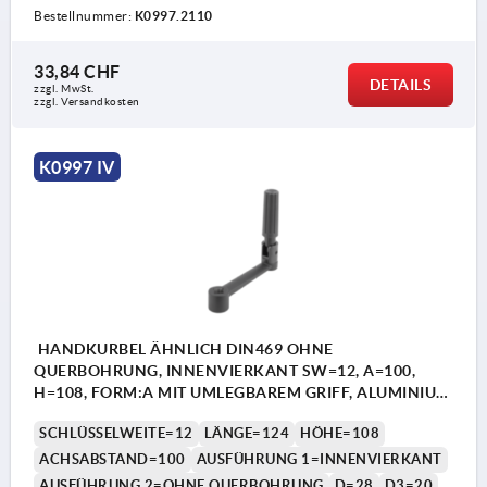
Bestellnummer:
K0997.2110
33,84 CHF
DETAILS
zzgl. MwSt.
zzgl. Versandkosten
K0997 IV
HANDKURBEL ÄHNLICH DIN469 OHNE
QUERBOHRUNG, INNENVIERKANT SW=12, A=100,
H=108, FORM:A MIT UMLEGBAREM GRIFF, ALUMINIUM
SCHWARZ KUNSTSTOFFBESCHICHTET,
SCHLÜSSELWEITE=12
LÄNGE=124
HÖHE=108
KOMP:THERMOPLAST SCHWARZ
ACHSABSTAND=100
AUSFÜHRUNG 1=INNENVIERKANT
AUSFÜHRUNG 2=OHNE QUERBOHRUNG
D=28
D3=20