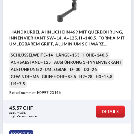
HANDKURBEL ÄHNLICH DIN469 MIT QUERBOHRUNG,
INNENVIERKANT SW=14, A=125, H=140,5, FORM:A MIT
UMLEGBAREM GRIFF, ALUMINIUM SCHWARZ
KUNSTSTOFFBESCHICHTET, KOMP:THERMOPLAST
SCHLÜSSELWEITE=14
LÄNGE=153
HÖHE=140,5
SCHWARZGRAU RAL7021
ACHSABSTAND=125
AUSFÜHRUNG 1=INNENVIERKANT
AUSFÜHRUNG 2=UMLEGBAR
D=30
D3=26
GEWINDE=M6
GRIFFHÖHE=83,5
H2=28
H3=15,8
H4=7,5
Bestellnummer:
K0997.23146
45,57 CHF
DETAILS
zzgl. MwSt.
zzgl. Versandkosten