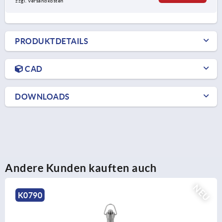
zzgl. Versandkosten
PRODUKTDETAILS
CAD
DOWNLOADS
Andere Kunden kauften auch
EU
N
K0790