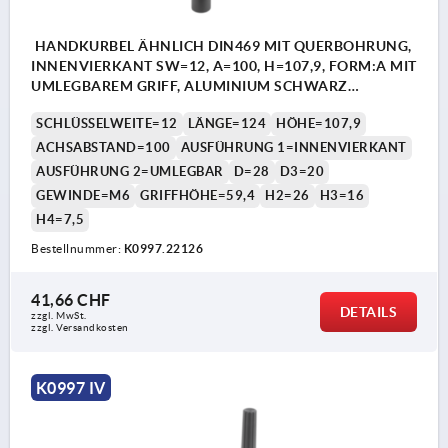
HANDKURBEL ÄHNLICH DIN469 MIT QUERBOHRUNG,
INNENVIERKANT SW=12, A=100, H=107,9, FORM:A MIT
UMLEGBAREM GRIFF, ALUMINIUM SCHWARZ
KUNSTSTOFFBESCHICHTET, KOMP:THERMOPLAST
SCHLÜSSELWEITE=12
LÄNGE=124
HÖHE=107,9
SCHWARZGRAU RAL7021
ACHSABSTAND=100
AUSFÜHRUNG 1=INNENVIERKANT
AUSFÜHRUNG 2=UMLEGBAR
D=28
D3=20
GEWINDE=M6
GRIFFHÖHE=59,4
H2=26
H3=16
H4=7,5
Bestellnummer:
K0997.22126
41,66 CHF
DETAILS
zzgl. MwSt.
zzgl. Versandkosten
K0997 IV