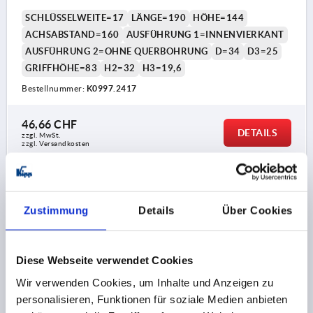
SCHWARZ KUNSTSTOFFBESCHICHTET,
SCHLÜSSELWEITE=17
LÄNGE=190
HÖHE=144
KOMP:THERMOPLAST SCHWARZ
ACHSABSTAND=160
AUSFÜHRUNG 1=INNENVIERKANT
AUSFÜHRUNG 2=OHNE QUERBOHRUNG
D=34
D3=25
GRIFFHÖHE=83
H2=32
H3=19,6
Bestellnummer:
K0997.2417
46,66 CHF
DETAILS
zzgl. MwSt.
zzgl. Versandkosten
K0997 IV
Zustimmung
Details
Über Cookies
Diese Webseite verwendet Cookies
Wir verwenden Cookies, um Inhalte und Anzeigen zu
personalisieren, Funktionen für soziale Medien anbieten
HANDKURBEL ÄHNLICH DIN469 MIT QUERBOHRUNG,