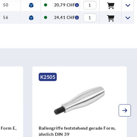
50
20,79 CHF
56
24,41 CHF
K1221
rade Form,
Konusgriffe fest