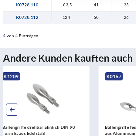
K0728.110
103,5
41
23
K0728.112
124
50
26
4
von 4 Einträgen
Andere Kunden kauften auch
K0167
K1199
Ballengriffe feststehend DIN 39 Form E,
Ballengriff
aus Aluminium
aus Edelsta