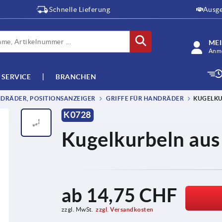
Schnelle Lieferung
Ausge
ME
Anme
SERVICE
BRANCHEN
DRÄDER, POSITIONSANZEIGER
GRIFFE FÜR HANDRÄDER
KUGELKU
K0728
Kugelkurbeln aus
ab
14,75 CHF
zzgl. MwSt.
zzgl. Versandkosten