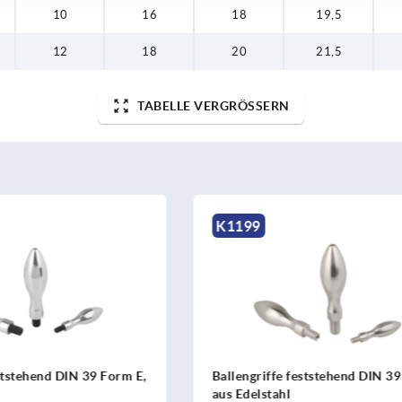
10
16
18
19,5
12
18
20
21,5
TABELLE VERGRÖSSERN
K2505
e feststehend DIN 39 Form E,
Ballengriffe feststehend ge
hl
ähnlich DIN 39