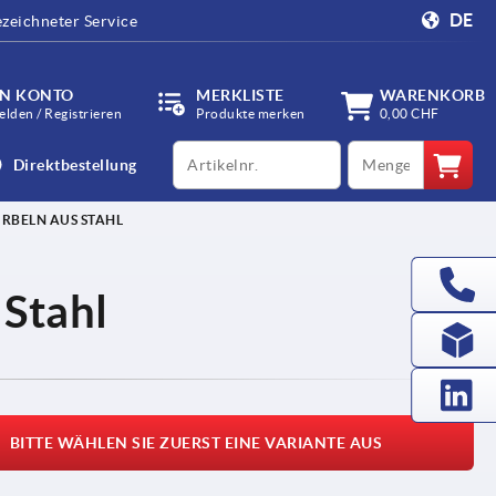
DE
zeichneter Service
IN KONTO
MERKLISTE
WARENKORB
lden / Registrieren
Produkte merken
0,00 CHF
productCode
qty
Direktbestellung
RBELN AUS STAHL
 Stahl
BITTE WÄHLEN SIE ZUERST EINE VARIANTE AUS