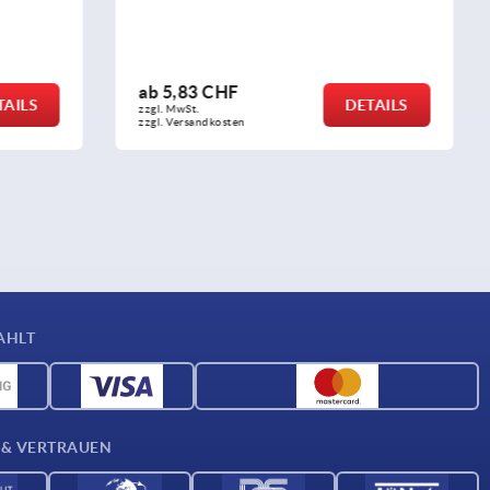
ab
1,55 CHF
DETAILS
DETAILS
zzgl. MwSt.
zzgl. Versandkosten
AHLT
 & VERTRAUEN