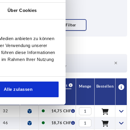
Über Cookies
 Medien anbieten zu können
hrer Verwendung unserer
 führen diese Informationen
ie im Rahmen Ihrer Nutzung
Lieferzeit auf Anfrage
Derzeit nicht auf Lager
Verfügbarkeit
CAD
Menge
Bestellen
Alle zulassen
H1
Preis
32
14,75 CHF
46
18,76 CHF