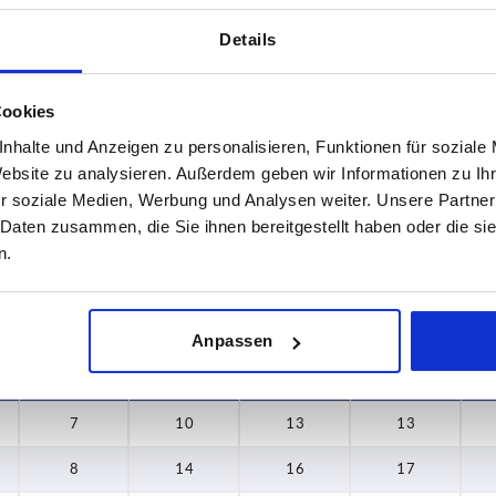
Details
D2
D3
Cookies
7
10
nhalte und Anzeigen zu personalisieren, Funktionen für soziale
Website zu analysieren. Außerdem geben wir Informationen zu I
TABELLE VERGRÖSSERN
8
14
r soziale Medien, Werbung und Analysen weiter. Unsere Partner
ßigen Abständen mehrmals täglich aktualisiert.
 Daten zusammen, die Sie ihnen bereitgestellt haben oder die s
10
16
1-3 Tage
Bestellung erfahren Sie das bestätigte
n.
4-20 Tage
12
18
Anpassen
D2
D3
D4
H
7
10
13
13
8
14
16
17