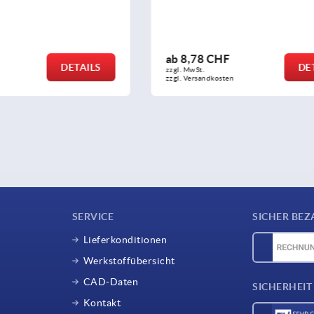
HF
ab
5,83 CHF
DETAILS
zzgl. MwSt.
sten
zzgl. Versandkosten
SERVICE
SICHER BEZ
Lieferkonditionen
Werkstoffübersicht
CAD-Daten
SICHERHEIT
Kontakt