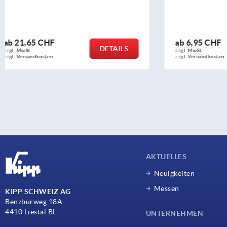
ab
6,95 CHF
ab
8,78 C
DETAILS
zzgl. MwSt.
zzgl. MwSt.
zzgl. Versandkosten
zzgl. Versandko
AKTUELLES
Neuigkeiten
Messen
KIPP SCHWEIZ AG
Benzburweg 18A
4410 Liestal BL
UNTERNEHMEN