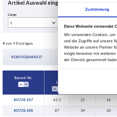
Artikel Auswahl eingrenzen
Zustimmung
L
A
D1
Diese Webseite verwendet 
65,5
25
16
Wir verwenden Cookies, um I
und die Zugriffe auf unsere 
4
von 4 Einträgen
87
34
20
Website an unsere Partner fü
Die Verfügbarkeiten werden in regelmä
möglicherweise mit weiteren
103,5
41
23
VERFÜGBARKEIT
Im finalen Schritt vor Abschluss Ihrer 
der Dienste gesammelt habe
Versanddatum.
124
50
26
Bestell-Nr.
L
A
D1
K0728.107
65,5
25
16
K0728.108
87
34
20