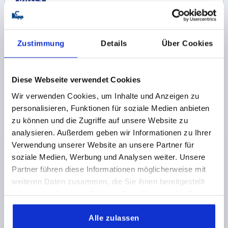
K0651
Zustimmung
Details
Über Cookies
Diese Webseite verwendet Cookies
GRIFF DREHBAR GR.1 D=M06X9, D1=25, DUROPLAST
Wir verwenden Cookies, um Inhalte und Anzeigen zu
SCHWARZ HOCHGLANZPOLIERT, KOMP:EDELSTAHL
personalisieren, Funktionen für soziale Medien anbieten
BLANK, OVAL
zu können und die Zugriffe auf unsere Website zu
GEWINDE=M6
GEWINDELÄNGE=9
GRIFFLÄNGE=54,7
analysieren. Außerdem geben wir Informationen zu Ihrer
MATERIAL KOMPONENTE=EDELSTAHL
Verwendung unserer Website an unsere Partner für
AUSSENDURCHMESSER=25
D2=8
D3=18
L2=4,5
soziale Medien, Werbung und Analysen weiter. Unsere
SW=7
Partner führen diese Informationen möglicherweise mit
Bestellnummer:
K0651.1106009
weiteren Daten zusammen, die Sie ihnen bereitgestellt
haben oder die sie im Rahmen Ihrer Nutzung der Dienste
10,69 CHF
gesammelt haben.
DETAILS
zzgl. MwSt.
Alle zulassen
zzgl. Versandkosten