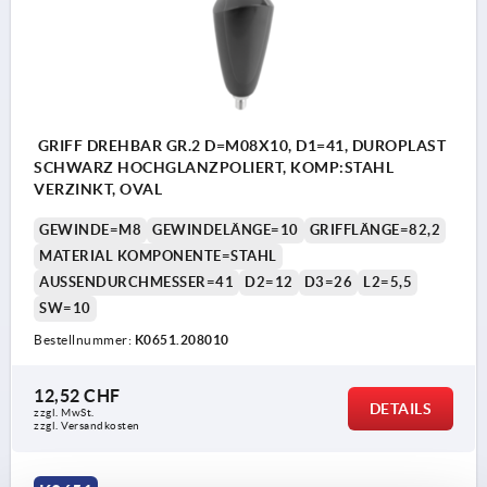
GRIFF DREHBAR GR.2 D=M08X10, D1=41, DUROPLAST
SCHWARZ HOCHGLANZPOLIERT, KOMP:STAHL
VERZINKT, OVAL
GEWINDE=M8
GEWINDELÄNGE=10
GRIFFLÄNGE=82,2
MATERIAL KOMPONENTE=STAHL
AUSSENDURCHMESSER=41
D2=12
D3=26
L2=5,5
SW=10
Bestellnummer:
K0651.208010
12,52 CHF
DETAILS
zzgl. MwSt.
zzgl. Versandkosten