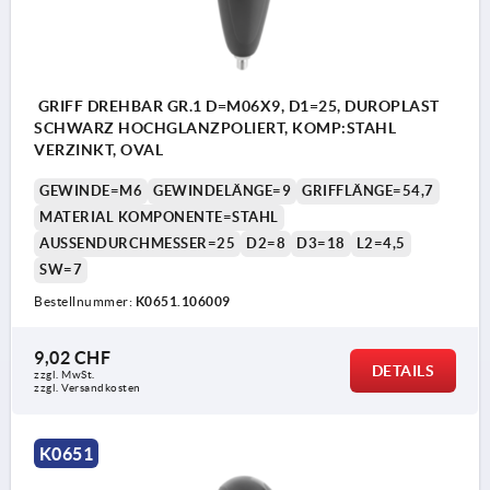
GRIFF DREHBAR GR.1 D=M06X9, D1=25, DUROPLAST
SCHWARZ HOCHGLANZPOLIERT, KOMP:STAHL
VERZINKT, OVAL
GEWINDE=M6
GEWINDELÄNGE=9
GRIFFLÄNGE=54,7
MATERIAL KOMPONENTE=STAHL
AUSSENDURCHMESSER=25
D2=8
D3=18
L2=4,5
SW=7
Bestellnummer:
K0651.106009
9,02 CHF
DETAILS
zzgl. MwSt.
zzgl. Versandkosten
K0651