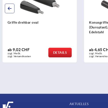
Konusgriffe drehbar Kunststoff
Konusgr
(Duroplast), Gewindeeinsatz Stahl oder
Edelstahl
ab
4,65 CHF
ab
0,9
DETAILS
zzgl. MwSt.
zzgl. MwSt
zzgl. Versandkosten
zzgl. Vers
AKTUELLES