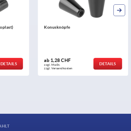
Konusgriffe Kunststoff (Duroplast),
Gewindeeinsatz Stahl verzinkt
ab
1,66 CHF
DETAILS
DETAILS
zzgl. MwSt.
zzgl. Versandkosten
AHLT