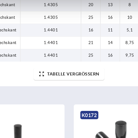
echskant
1.4305
20
13
8
echskant
1.4305
25
16
10
echskant
1.4401
16
11
5,1
echskant
1.4401
21
14
8,75
echskant
1.4401
25
16
9,75
TABELLE VERGRÖSSERN
2
K1207