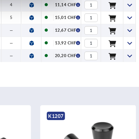
4
11,14 CHF
5
15,01 CHF
—
12,67 CHF
—
13,92 CHF
—
20,20 CHF
K1202