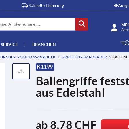
Schnelle Lieferung
Ausge
ME
Anme
SERVICE
BRANCHEN
DRÄDER, POSITIONSANZEIGER
GRIFFE FÜR HANDRÄDER
BALLENGR
K1199
Ballengriffe fest
aus Edelstahl
ab
8,78 CHF