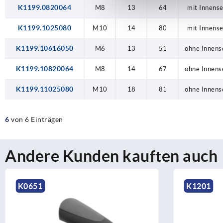
K1199.0820064
M8
13
64
mit Innens
K1199.1025080
M10
14
80
mit Innens
K1199.10616050
M6
13
51
ohne Innens
K1199.10820064
M8
14
67
ohne Innens
K1199.11025080
M10
18
81
ohne Innens
6
von 6 Einträgen
Andere Kunden kauften auch
K1201
K017