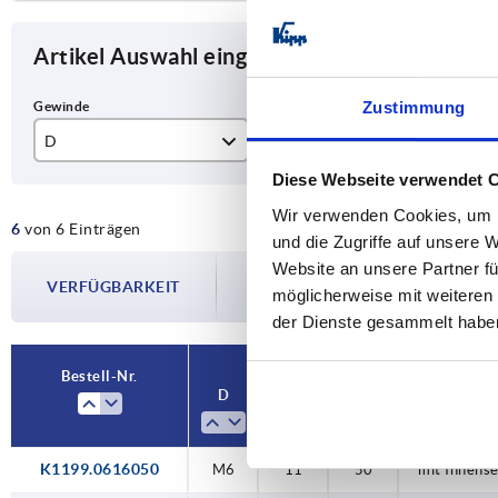
Artikel Auswahl eingrenzen
Zustimmung
D
L
L1
Diese Webseite verwendet 
M6
11
50
Wir verwenden Cookies, um I
6
von 6 Einträgen
M8
13
51
und die Zugriffe auf unsere 
Die Verfügbarkeiten werden in regelmä
Website an unsere Partner fü
M10
14
64
VERFÜGBARKEIT
Im finalen Schritt vor Abschluss Ihrer 
möglicherweise mit weiteren
Versanddatum.
18
67
der Dienste gesammelt habe
80
Bestell-Nr.
D
L
L1
Ausführ
81
K1199.0616050
M6
11
50
mit Innens