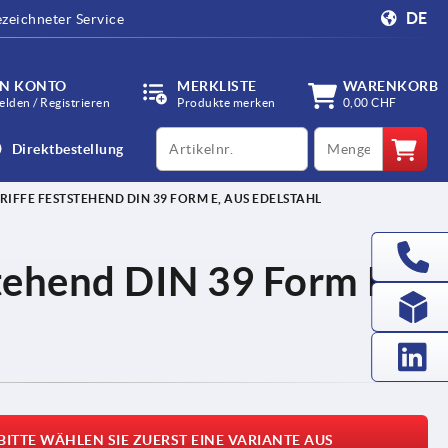
DE
zeichneter Service
IN KONTO
MERKLISTE
WARENKORB
lden / Registrieren
Produkte merken
0,00 CHF
productCode
qty
Direktbestellung
IFFE FESTSTEHEND DIN 39 FORM E, AUS EDELSTAHL
stehend DIN 39 Form E,
BITTE WÄHLEN SIE ZUERST EINE VARIANTE AUS