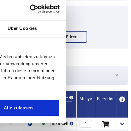
Über Cookies
sel Grundkörper
 Medien anbieten zu können
hrer Verwendung unserer
 führen diese Informationen
Lieferzeit auf Anfrage
ie im Rahmen Ihrer Nutzung
Derzeit nicht auf Lager
Verfügbarkeit
CAD
Menge
Bestellen
SW
Preis
Alle zulassen
3
8,78 CHF