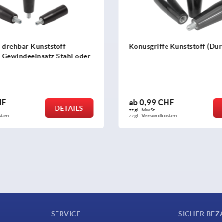
iffe Kunststoff (Duroplast)
Konusknöpfe
9 CHF
ab
1,28 CHF
DETAILS
.
zzgl. MwSt.
andkosten
zzgl. Versandkosten
SERVICE
SICHER BEZ