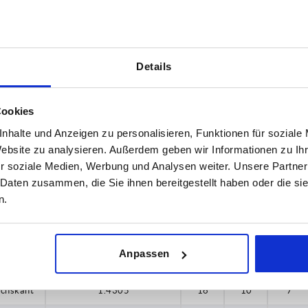
Details
Ausführung 2
Stahlschlüs
Cookies
mit Innensechskant
1.4305
nhalte und Anzeigen zu personalisieren, Funktionen für soziale
TABELLE VERGRÖSSERN
ohne Innensechskant
1.4401
Website zu analysieren. Außerdem geben wir Informationen zu I
ßigen Abständen mehrmals täglich aktualisiert.
r soziale Medien, Werbung und Analysen weiter. Unsere Partner
1-3 Tage
Bestellung erfahren Sie das bestätigte
 Daten zusammen, die Sie ihnen bereitgestellt haben oder die s
4-20 Tage
n.
ung 2
Stahlschlüssel Grundkörper
D1
D4
L3
Anpassen
echskant
1.4305
16
10
7