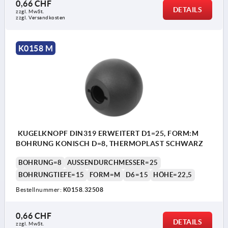
0,66 CHF
DETAILS
zzgl. MwSt.
zzgl. Versandkosten
K0158 M
KUGELKNOPF DIN319 ERWEITERT D1=25, FORM:M
BOHRUNG KONISCH D=8, THERMOPLAST SCHWARZ
BOHRUNG=8
AUSSENDURCHMESSER=25
BOHRUNGTIEFE=15
FORM=M
D6=15
HÖHE=22,5
Bestellnummer:
K0158.32508
0,66 CHF
DETAILS
zzgl. MwSt.