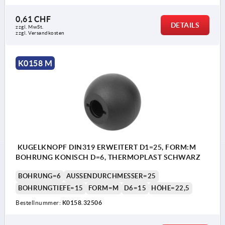
0,61 CHF
DETAILS
zzgl. MwSt.
zzgl. Versandkosten
K0158 M
KUGELKNOPF DIN319 ERWEITERT D1=25, FORM:M
BOHRUNG KONISCH D=6, THERMOPLAST SCHWARZ
BOHRUNG=6
AUSSENDURCHMESSER=25
BOHRUNGTIEFE=15
FORM=M
D6=15
HÖHE=22,5
Bestellnummer:
K0158.32506