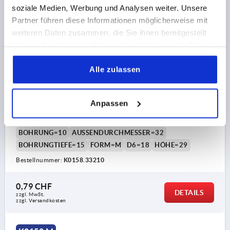
soziale Medien, Werbung und Analysen weiter. Unsere
K0158 M
Partner führen diese Informationen möglicherweise mit
weiteren Daten zusammen, die Sie ihnen bereitgestellt
haben oder die sie im Rahmen Ihrer Nutzung der Dienste
gesammelt haben.
Alle zulassen
Anpassen
KUGELKNOPF DIN319 ERWEITERT D1=32, FORM:M
BOHRUNG KONISCH D=10, THERMOPLAST SCHWARZ
BOHRUNG=10
AUSSENDURCHMESSER=32
BOHRUNGTIEFE=15
FORM=M
D6=18
HÖHE=29
Bestellnummer:
K0158.33210
0,79 CHF
DETAILS
zzgl. MwSt.
zzgl. Versandkosten