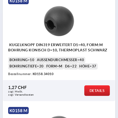
K0158 M
KUGELKNOPF DIN319 ERWEITERT D1=40, FORM:M
BOHRUNG KONISCH D=10, THERMOPLAST SCHWARZ
BOHRUNG=10
AUSSENDURCHMESSER=40
BOHRUNGTIEFE=20
FORM=M
D6=22
HÖHE=37
Bestellnummer:
K0158.34010
1,27 CHF
DETAILS
zzgl. MwSt.
zzgl. Versandkosten
K0158 M