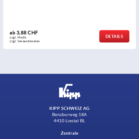
ab
3,43 CHF
LS
DETA
zzgl. MwSt.
zzgl. Versandkosten
KIPP SCHWEIZ AG
Benzburweg 18A
4410 Liestal BL
Zentrale