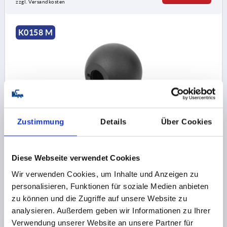
zzgl. Versandkosten
K0158 M
KUGELKNOPF DIN319 ERWEITERT D1=32, FORM:M
Zustimmung
Details
Über Cookies
BOHRUNG KONISCH D=8, THERMOPLAST SCHWARZ
BOHRUNG=8
AUSSENDURCHMESSER=32
Diese Webseite verwendet Cookies
BOHRUNGTIEFE=15
FORM=M
D6=18
HÖHE=29
Wir verwenden Cookies, um Inhalte und Anzeigen zu
Bestellnummer:
K0158.33208
personalisieren, Funktionen für soziale Medien anbieten
zu können und die Zugriffe auf unsere Website zu
0,79 CHF
DETAILS
zzgl. MwSt.
analysieren. Außerdem geben wir Informationen zu Ihrer
zzgl. Versandkosten
Verwendung unserer Website an unsere Partner für