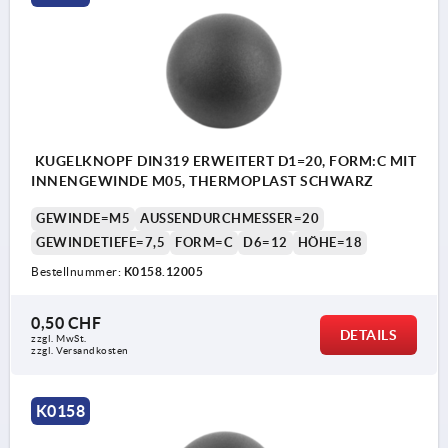
KUGELKNOPF DIN319 ERWEITERT D1=20, FORM:C MIT
INNENGEWINDE M05, THERMOPLAST SCHWARZ
GEWINDE=M5
AUSSENDURCHMESSER=20
GEWINDETIEFE=7,5
FORM=C
D6=12
HÖHE=18
Bestellnummer:
K0158.12005
0,50 CHF
DETAILS
zzgl. MwSt.
zzgl. Versandkosten
K0158