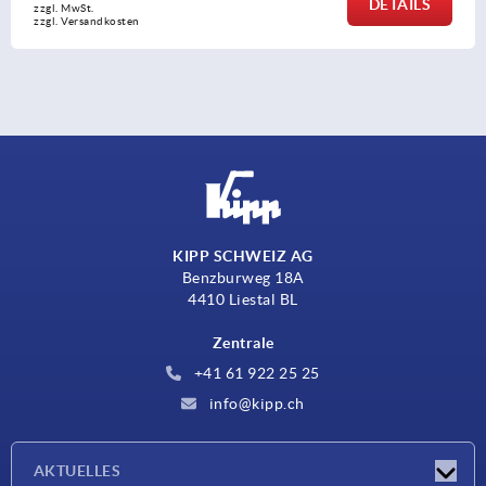
DETAILS
t.
zzgl. M
sandkosten
zzgl. V
KIPP SCHWEIZ AG
Benzburweg 18A
4410 Liestal BL
Zentrale
+41 61 922 25 25
info@kipp.ch
AKTUELLES