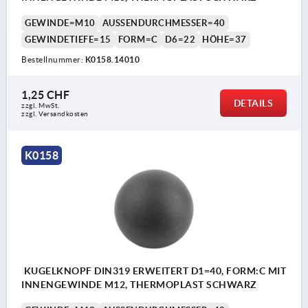
GEWINDE=M10
AUSSENDURCHMESSER=40
GEWINDETIEFE=15
FORM=C
D6=22
HÖHE=37
Bestellnummer:
K0158.14010
1,25 CHF
DETAILS
zzgl. MwSt.
zzgl. Versandkosten
K0158
KUGELKNOPF DIN319 ERWEITERT D1=40, FORM:C MIT
INNENGEWINDE M12, THERMOPLAST SCHWARZ