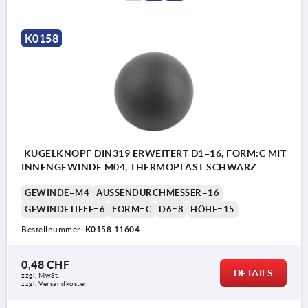
K0158
KUGELKNOPF DIN319 ERWEITERT D1=16, FORM:C MIT
INNENGEWINDE M04, THERMOPLAST SCHWARZ
GEWINDE=M4
AUSSENDURCHMESSER=16
GEWINDETIEFE=6
FORM=C
D6=8
HÖHE=15
Bestellnummer:
K0158.11604
0,48 CHF
DETAILS
zzgl. MwSt.
zzgl. Versandkosten