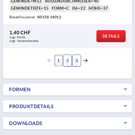
GEWINDE=M12
AUSSENDURCHMESSER=40
GEWINDETIEFE=15
FORM=C
D6=22
HÖHE=37
Bestellnummer:
K0158.14012
1,40 CHF
DETAILS
zzgl. MwSt.
zzgl. Versandkosten
1
2
3
FORMEN
PRODUKTDETAILS
DOWNLOADS