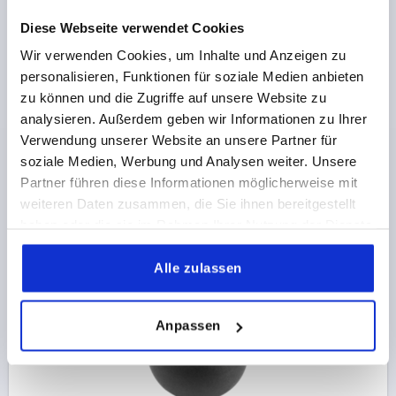
Diese Webseite verwendet Cookies
Wir verwenden Cookies, um Inhalte und Anzeigen zu
KUGELKNOPF DIN319 ERWEITERT D1=25, FORM:C MIT
personalisieren, Funktionen für soziale Medien anbieten
INNENGEWINDE M08, THERMOPLAST SCHWARZ
zu können und die Zugriffe auf unsere Website zu
GEWINDE=M8
AUSSENDURCHMESSER=25
analysieren. Außerdem geben wir Informationen zu Ihrer
GEWINDETIEFE=12
FORM=C
D6=15
HÖHE=22,5
Verwendung unserer Website an unsere Partner für
Bestellnummer:
K0158.12508
soziale Medien, Werbung und Analysen weiter. Unsere
Partner führen diese Informationen möglicherweise mit
weiteren Daten zusammen, die Sie ihnen bereitgestellt
0,60 CHF
DETAILS
zzgl. MwSt.
haben oder die sie im Rahmen Ihrer Nutzung der Dienste
zzgl. Versandkosten
gesammelt haben.
Alle zulassen
K0158
Anpassen