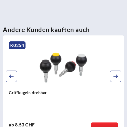
Andere Kunden kauften auch
4
K02
geln drehbar
Griff
3 CHF
ab
3,