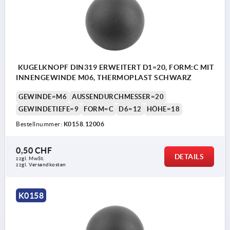
KUGELKNOPF DIN319 ERWEITERT D1=20, FORM:C MIT
INNENGEWINDE M06, THERMOPLAST SCHWARZ
GEWINDE=M6
AUSSENDURCHMESSER=20
GEWINDETIEFE=9
FORM=C
D6=12
HÖHE=18
Bestellnummer:
K0158.12006
0,50 CHF
DETAILS
zzgl. MwSt.
zzgl. Versandkosten
K0158