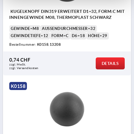
KUGELKNOPF DIN319 ERWEITERT D1=32, FORM:C MIT
INNENGEWINDE M08, THERMOPLAST SCHWARZ
GEWINDE=M8
AUSSENDURCHMESSER=32
GEWINDETIEFE=12
FORM=C
D6=18
HÖHE=29
Bestellnummer:
K0158.13208
0,74 CHF
DETAILS
zzgl. MwSt.
zzgl. Versandkosten
K0158