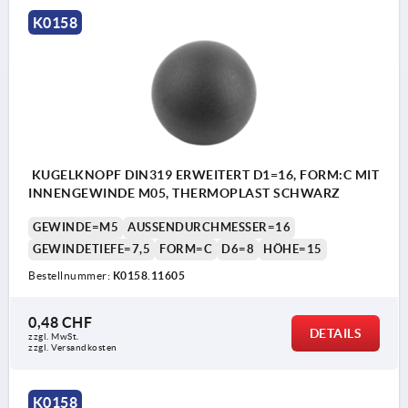
Form C: Kunststoffgewinde
K0158
Form E: Gewindebuchse
Form M: konische Bohrung
KUGELKNOPF DIN319 ERWEITERT D1=16, FORM:C MIT
INNENGEWINDE M05, THERMOPLAST SCHWARZ
GEWINDE=M5
AUSSENDURCHMESSER=16
GEWINDETIEFE=7,5
FORM=C
D6=8
HÖHE=15
Bestellnummer:
K0158.11605
0,48 CHF
DETAILS
zzgl. MwSt.
zzgl. Versandkosten
K0158