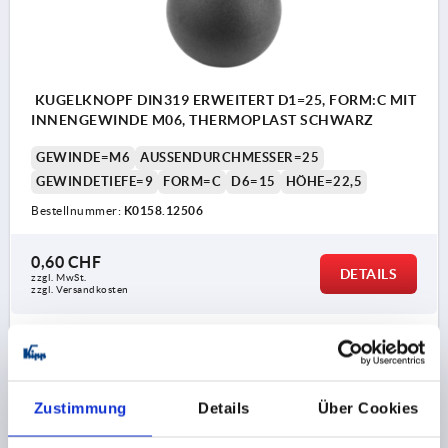
KUGELKNOPF DIN319 ERWEITERT D1=25, FORM:C MIT
INNENGEWINDE M06, THERMOPLAST SCHWARZ
GEWINDE=M6
AUSSENDURCHMESSER=25
GEWINDETIEFE=9
FORM=C
D6=15
HÖHE=22,5
Bestellnummer:
K0158.12506
0,60 CHF
DETAILS
zzgl. MwSt.
zzgl. Versandkosten
K0158
Zustimmung
Details
Über Cookies