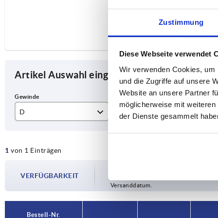
Zustimmung
Diese Webseite verwendet 
Wir verwenden Cookies, um I
Artikel Auswahl eingrenzen
und die Zugriffe auf unsere 
Website an unsere Partner fü
möglicherweise mit weiteren
D
D1
L
der Dienste gesammelt habe
M8
40
25
1
von 1 Einträgen
Die Verfügbarkeiten werden in regelmä
VERFÜGBARKEIT
Im finalen Schritt vor Abschluss Ihrer 
Versanddatum.
Bestell-Nr.