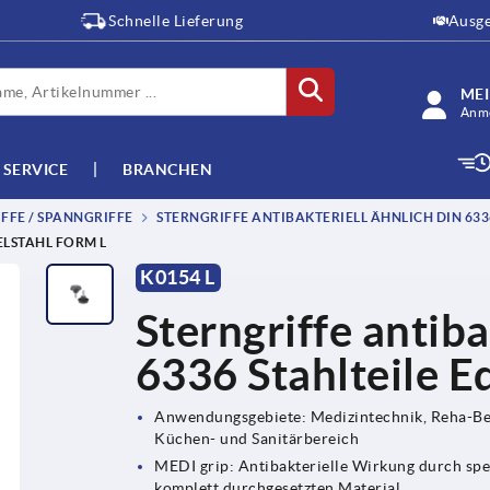
Schnelle Lieferung
Ausge
ME
Anme
SERVICE
BRANCHEN
FFE / SPANNGRIFFE
STERNGRIFFE ANTIBAKTERIELL ÄHNLICH DIN 633
ELSTAHL FORM L
K0154 L
Sterngriffe antiba
6336 Stahlteile E
Anwendungsgebiete: Medizintechnik, Reha-Ber
Küchen- und Sanitärbereich
MEDI grip: Antibakterielle Wirkung durch spe
komplett durchgesetzten Material