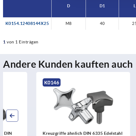
D
D1
L
K0154.12408144X25
M8
40
2
1
von 1 Einträgen
Andere Kunden kauften auch
K0146
K0154
Kreuzgriffe ähnlich DIN 6335 Edelstahl
Sterngriffe