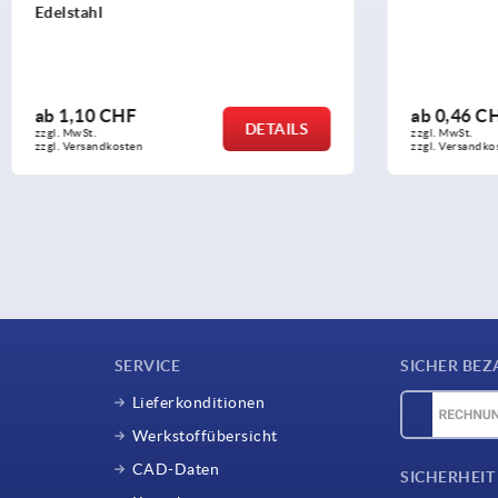
HF
ab
0,46 CHF
DETAILS
zzgl. MwSt.
sten
zzgl. Versandkosten
SERVICE
SICHER BEZ
Lieferkonditionen
Werkstoffübersicht
CAD-Daten
SICHERHEIT