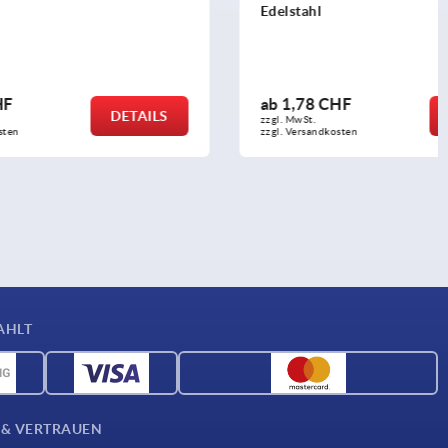
Edelstahl
ab
1,78 CHF
DETAILS
DETAILS
zzgl. MwSt.
zzgl. Versandkosten
AHLT
 & VERTRAUEN