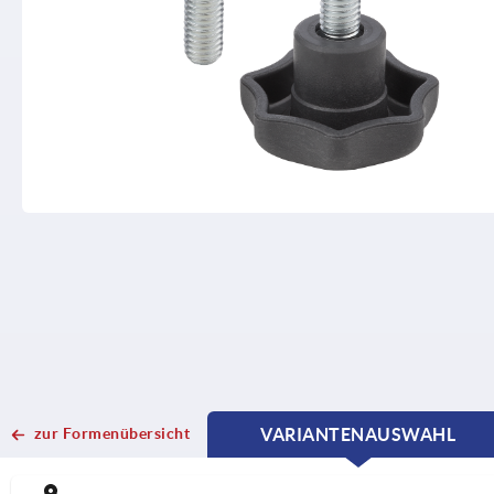
zur Formenübersicht
VARIANTENAUSWAHL
CURRENT
CURRENT
TAB:
TAB: