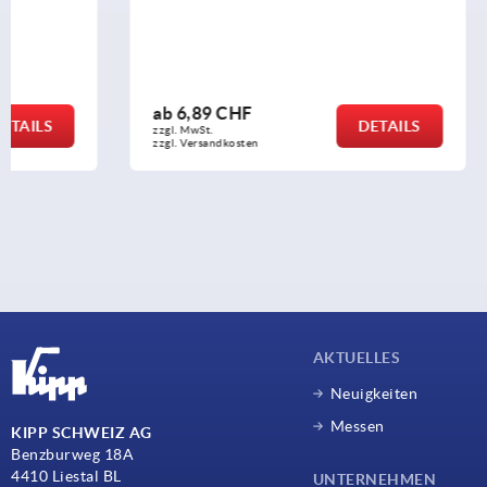
Edelstahl
ab
6,89 CHF
ab
1,10 C
DETAILS
zzgl. MwSt.
zzgl. MwSt.
zzgl. Versandkosten
zzgl. Versandko
AKTUELLES
Neuigkeiten
Messen
KIPP SCHWEIZ AG
Benzburweg 18A
4410 Liestal BL
UNTERNEHMEN