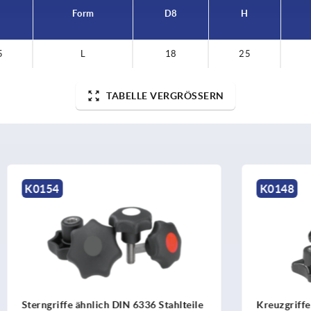
Form
D8
H
5
L
18
25
TABELLE VERGRÖSSERN
K0148
 ähnlich DIN 6336 Stahlteile
Kreuzgriffe ähnlich DIN 63