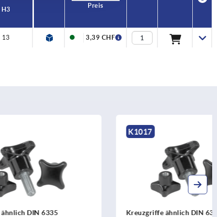
Preis
H3
13
3,39 CHF
K1017
35
Kreuzgriffe ähnlich DIN 6335 Stahlteile