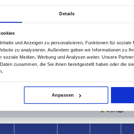
Details
Cookies
nhalte und Anzeigen zu personalisieren, Funktionen für soziale
Website zu analysieren. Außerdem geben wir Informationen zu I
r soziale Medien, Werbung und Analysen weiter. Unsere Partner
 Daten zusammen, die Sie ihnen bereitgestellt haben oder die s
Form
D8
n.
L
18
TABELLE VERGRÖSSERN
Anpassen
ßigen Abständen mehrmals täglich aktualisiert.
1-3 Tage
Bestellung erfahren Sie das bestätigte
4-20 Tage