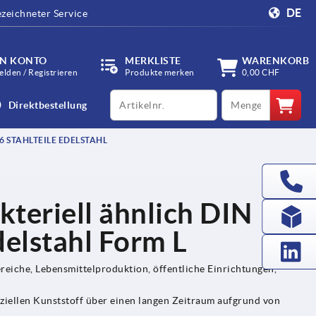
DE
zeichneter Service
IN KONTO
MERKLISTE
WARENKORB
lden / Registrieren
Produkte merken
0,00 CHF
productCode
qty
Direktbestellung
6 STAHLTEILE EDELSTAHL
kteriell ähnlich DIN
delstahl Form L
eiche, Lebensmittelproduktion, öffentliche Einrichtungen,
ziellen Kunststoff über einen langen Zeitraum aufgrund von