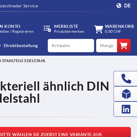
DE
zeichneter Service
IN KONTO
MERKLISTE
WARENKORB
lden / Registrieren
Produkte merken
0,00 CHF
productCode
qty
Direktbestellung
 STAHLTEILE EDELSTAHL
kteriell ähnlich DIN
delstahl
BITTE WÄHLEN SIE ZUERST EINE VARIANTE AUS