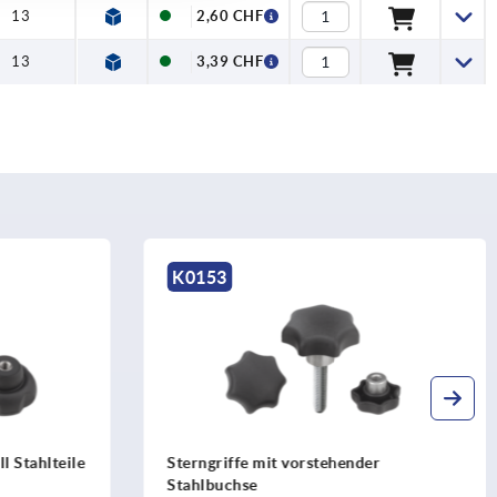
13
2,60 CHF
13
3,39 CHF
K0153
l Stahlteile
Sterngriffe mit vorstehender
Stahlbuchse