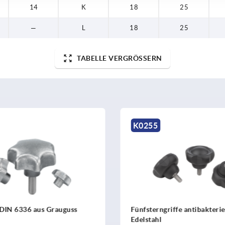
14
K
18
25
—
L
18
25
TABELLE VERGRÖSSERN
K0255
 DIN 6336 aus Grauguss
Fünfsterngriffe antibakteriel
Edelstahl