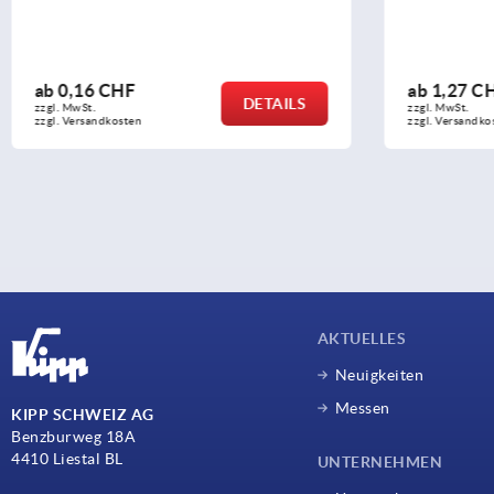
ab
0,16 CHF
ab
1,27 C
DETAILS
zzgl. MwSt.
zzgl. MwSt.
zzgl. Versandkosten
zzgl. Versandko
AKTUELLES
Neuigkeiten
Messen
KIPP SCHWEIZ AG
Benzburweg 18A
4410 Liestal BL
UNTERNEHMEN