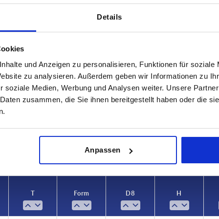
Details
Cookies
nhalte und Anzeigen zu personalisieren, Funktionen für soziale
Website zu analysieren. Außerdem geben wir Informationen zu I
T
Form
r soziale Medien, Werbung und Analysen weiter. Unsere Partner
 Daten zusammen, die Sie ihnen bereitgestellt haben oder die s
14
K
n.
TABELLE VERGRÖSSERN
L
ßigen Abständen mehrmals täglich aktualisiert.
1-3 Tage
Bestellung erfahren Sie das bestätigte
Anpassen
4-20 Tage
T
Form
D8
H