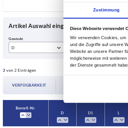
Zustimmung
Artikel Auswahl eingrenzen
Diese Webseite verwendet 
Wir verwenden Cookies, um I
und die Zugriffe auf unsere 
D
D1
L
Website an unsere Partner fü
möglicherweise mit weiteren
M8
40
25
der Dienste gesammelt habe
2
von 2 Einträgen
Die Verfügbarkeiten werden in regelmä
VERFÜGBARKEIT
Im finalen Schritt vor Abschluss Ihrer 
Versanddatum.
Bestell-Nr.
D
D1
L