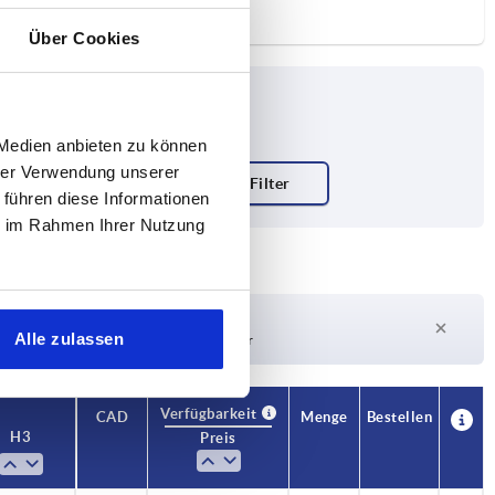
Über Cookies
 Medien anbieten zu können
hrer Verwendung unserer
 führen diese Informationen
ie im Rahmen Ihrer Nutzung
Lieferzeit auf Anfrage
Alle zulassen
Derzeit nicht auf Lager
Verfügbarkeit
CAD
Menge
Bestellen
H3
Preis