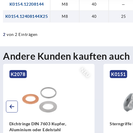
K0154.12208144
M8
40
—
K0154.12408144X25
M8
40
25
2
von 2 Einträgen
Andere Kunden kauften auch
NEU
K2078
K0151
Dichtringe DIN 7603 Kupfer,
Sterngriffe
Aluminium oder Edelstahl