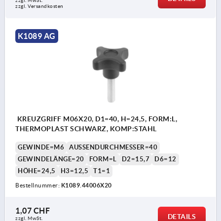
zzgl. MwSt.
zzgl. Versandkosten
K1089 AG
KREUZGRIFF M06X20, D1=40, H=24,5, FORM:L,
THERMOPLAST SCHWARZ, KOMP:STAHL
GEWINDE=M6
AUSSENDURCHMESSER=40
GEWINDELÄNGE=20
FORM=L
D2=15,7
D6=12
HÖHE=24,5
H3=12,5
T1=1
Bestellnummer:
K1089.44006X20
1,07 CHF
DETAILS
zzgl. MwSt.