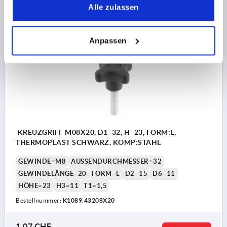
1,06 CHF
Alle zulassen
DETAILS
zzgl. MwSt.
zzgl. Versandkosten
Anpassen
K1089 AG
KREUZGRIFF M08X20, D1=32, H=23, FORM:L,
THERMOPLAST SCHWARZ, KOMP:STAHL
GEWINDE=M8
AUSSENDURCHMESSER=32
GEWINDELÄNGE=20
FORM=L
D2=15
D6=11
HÖHE=23
H3=11
T1=1,5
Bestellnummer:
K1089.43208X20
1,07 CHF