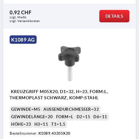
0,92 CHF
DETAILS
zzgl. MwSt.
zzgl. Versandkosten
K1089 AG
KREUZGRIFF M05X20, D1=32, H=23, FORM:L,
THERMOPLAST SCHWARZ, KOMP:STAHL
GEWINDE=M5
AUSSENDURCHMESSER=32
GEWINDELÄNGE=20
FORM=L
D2=15
D6=11
HÖHE=23
H3=11
T1=1,5
Bestellnummer:
K1089.43205X20