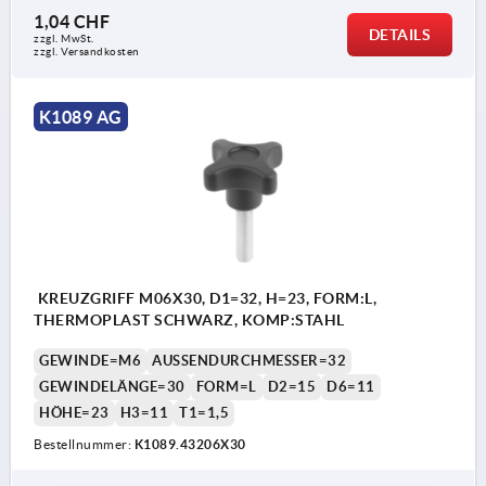
1,04 CHF
DETAILS
zzgl. MwSt.
zzgl. Versandkosten
K1089 AG
KREUZGRIFF M06X30, D1=32, H=23, FORM:L,
THERMOPLAST SCHWARZ, KOMP:STAHL
GEWINDE=M6
AUSSENDURCHMESSER=32
GEWINDELÄNGE=30
FORM=L
D2=15
D6=11
HÖHE=23
H3=11
T1=1,5
Bestellnummer:
K1089.43206X30