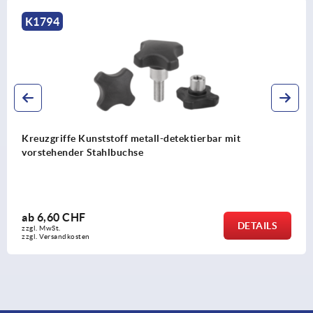
K0155
Sterngriffe mit Sicherungsband ähnlich DIN 6336
ab
1,58 CHF
DETAILS
zzgl. MwSt.
zzgl. Versandkosten