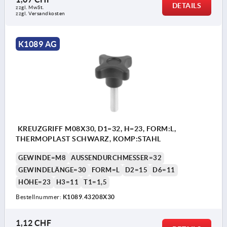
DETAILS
zzgl. MwSt.
zzgl. Versandkosten
K1089 AG
KREUZGRIFF M08X30, D1=32, H=23, FORM:L,
THERMOPLAST SCHWARZ, KOMP:STAHL
GEWINDE=M8
AUSSENDURCHMESSER=32
GEWINDELÄNGE=30
FORM=L
D2=15
D6=11
HÖHE=23
H3=11
T1=1,5
Bestellnummer:
K1089.43208X30
1,12 CHF