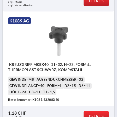
DETAILS
zzgl. MwSt.
zzgl. Versandkosten
K1089 AG
KREUZGRIFF M08X40, D1=32, H=23, FORM:L,
THERMOPLAST SCHWARZ, KOMP:STAHL
GEWINDE=M8
AUSSENDURCHMESSER=32
GEWINDELÄNGE=40
FORM=L
D2=15
D6=11
HÖHE=23
H3=11
T1=1,5
Bestellnummer:
K1089.43208X40
1,18 CHF
DETAILS