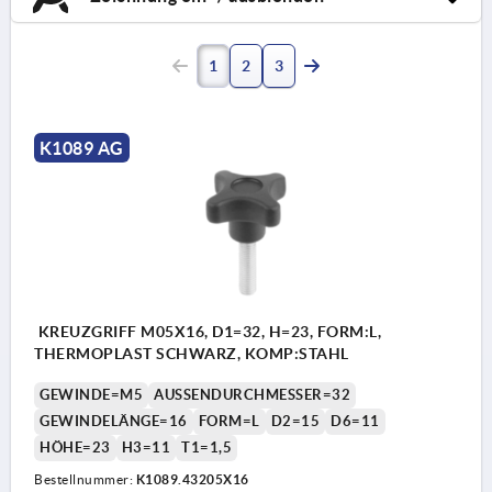
1
2
3
K1089 AG
KREUZGRIFF M05X16, D1=32, H=23, FORM:L,
THERMOPLAST SCHWARZ, KOMP:STAHL
GEWINDE=M5
AUSSENDURCHMESSER=32
GEWINDELÄNGE=16
FORM=L
D2=15
D6=11
HÖHE=23
H3=11
T1=1,5
Bestellnummer:
K1089.43205X16