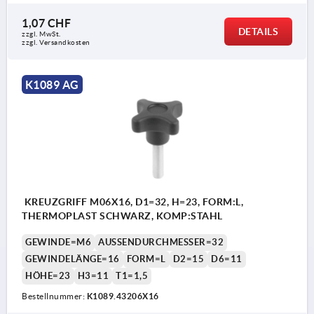
1,07 CHF
DETAILS
zzgl. MwSt.
zzgl. Versandkosten
K1089 AG
KREUZGRIFF M06X16, D1=32, H=23, FORM:L,
THERMOPLAST SCHWARZ, KOMP:STAHL
GEWINDE=M6
AUSSENDURCHMESSER=32
GEWINDELÄNGE=16
FORM=L
D2=15
D6=11
HÖHE=23
H3=11
T1=1,5
Bestellnummer:
K1089.43206X16