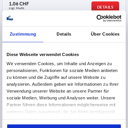
1,06 CHF
DETAILS
zzgl. MwSt.
zzgl. Versandkosten
K1089 AG
Zustimmung
Details
Über Cookies
Diese Webseite verwendet Cookies
Wir verwenden Cookies, um Inhalte und Anzeigen zu
personalisieren, Funktionen für soziale Medien anbieten
KREUZGRIFF M08X16, D1=32, H=23, FORM:L,
zu können und die Zugriffe auf unsere Website zu
THERMOPLAST SCHWARZ, KOMP:STAHL
analysieren. Außerdem geben wir Informationen zu Ihrer
Verwendung unserer Website an unsere Partner für
GEWINDE=M8
AUSSENDURCHMESSER=32
soziale Medien, Werbung und Analysen weiter. Unsere
GEWINDELÄNGE=16
FORM=L
D2=15
D6=11
Partner führen diese Informationen möglicherweise mit
HÖHE=23
H3=11
T1=1,5
weiteren Daten zusammen, die Sie ihnen bereitgestellt
Bestellnummer:
K1089.43208X16
haben oder die sie im Rahmen Ihrer Nutzung der Dienste
gesammelt haben.