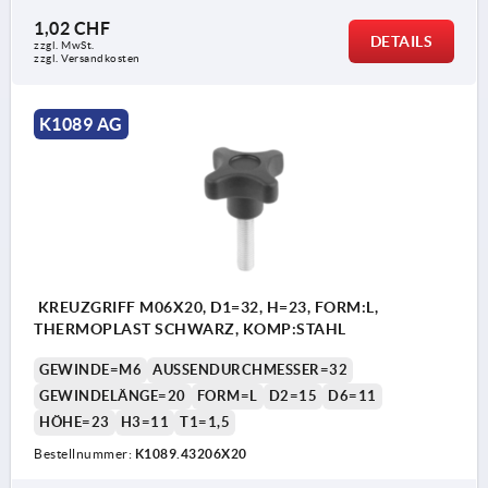
1,02 CHF
DETAILS
zzgl. MwSt.
zzgl. Versandkosten
K1089 AG
KREUZGRIFF M06X20, D1=32, H=23, FORM:L,
THERMOPLAST SCHWARZ, KOMP:STAHL
GEWINDE=M6
AUSSENDURCHMESSER=32
GEWINDELÄNGE=20
FORM=L
D2=15
D6=11
HÖHE=23
H3=11
T1=1,5
Bestellnummer:
K1089.43206X20