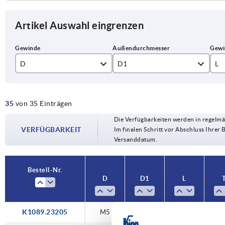
Artikel Auswahl eingrenzen
D
D1
L
M5
32
16
35
von 35 Einträgen
M6
40
20
Die Verfügbarkeiten werden in regelmä
M8
50
30
VERFÜGBARKEIT
Im finalen Schritt vor Abschluss Ihrer 
Versanddatum.
M10
60
40
M12
50
Bestell-Nr.
D
D1
L
K1089.23205
M5
32
—
1