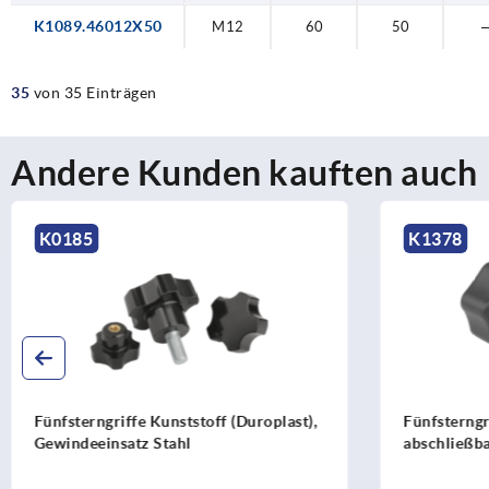
K1089.46012X50
M12
60
50
35
von 35 Einträgen
Andere Kunden kauften auch
K1378
K0152
Fünfsterngriffe Kunststoff
Sterngri
abschließbar