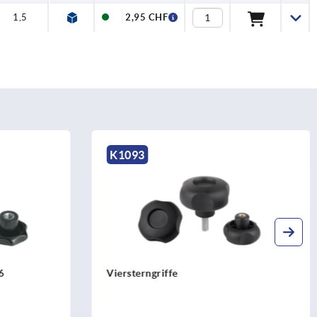
1,5
2,95 CHF
K0280
Spanngriffe hoch