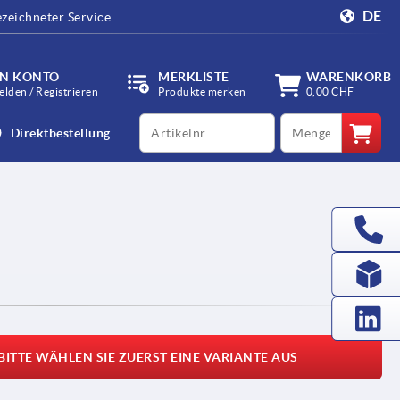
DE
zeichneter Service
IN KONTO
MERKLISTE
WARENKORB
lden / Registrieren
Produkte merken
0,00 CHF
productCode
qty
Direktbestellung
BITTE WÄHLEN SIE ZUERST EINE VARIANTE AUS