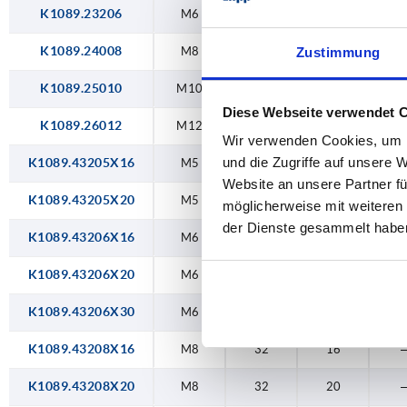
K1089.23206
M6
32
—
1
K1089.24008
M8
40
—
1
Zustimmung
K1089.25010
M10
50
—
1
Diese Webseite verwendet 
K1089.26012
M12
60
—
1
Wir verwenden Cookies, um I
und die Zugriffe auf unsere 
K1089.43205X16
M5
32
16
Website an unsere Partner fü
K1089.43205X20
M5
32
20
möglicherweise mit weiteren
der Dienste gesammelt habe
K1089.43206X16
M6
32
16
K1089.43206X20
M6
32
20
K1089.43206X30
M6
32
30
K1089.43208X16
M8
32
16
K1089.43208X20
M8
32
20