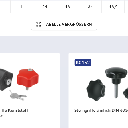
—
L
24
18
34
18,5
TABELLE VERGRÖSSERN
K1093
ffe ähnlich DIN 6336
Viersterngriffe