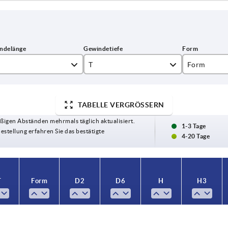
T
Form
14
K
TABELLE VERGRÖSSERN
18
L
ßigen Abständen mehrmals täglich aktualisiert.
1-3 Tage
Bestellung erfahren Sie das bestätigte
4-20 Tage
T
Form
D2
D6
H
H3
4
K
15
11
23
12