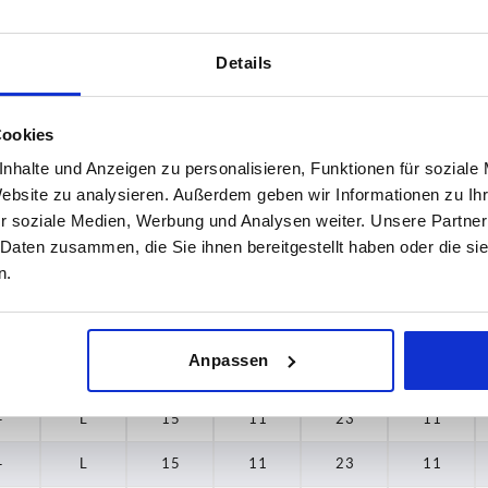
4
K
15
11
23
12
4
K
16
13
24,5
12,5
Details
4
K
20
14
29
15
Cookies
8
K
24
18
34
18,5
nhalte und Anzeigen zu personalisieren, Funktionen für soziale
Website zu analysieren. Außerdem geben wir Informationen zu I
—
L
15
11
23
11
r soziale Medien, Werbung und Analysen weiter. Unsere Partner
—
L
15
11
23
11
 Daten zusammen, die Sie ihnen bereitgestellt haben oder die s
n.
—
L
15
11
23
11
—
L
15
11
23
11
Anpassen
—
L
15
11
23
11
—
L
15
11
23
11
—
L
15
11
23
11