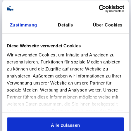
1,91 CHF
DETAILS
zzgl. MwSt.
zzgl. Versandkosten
Zustimmung
Details
Über Cookies
K0183 IG
Diese Webseite verwendet Cookies
Wir verwenden Cookies, um Inhalte und Anzeigen zu
personalisieren, Funktionen für soziale Medien anbieten
zu können und die Zugriffe auf unsere Website zu
analysieren. Außerdem geben wir Informationen zu Ihrer
DREISTERNGRIFF HOHER BUND D=M06 D1=40 H=22,
Verwendung unserer Website an unsere Partner für
FORM:K DUROPLAST, SCHWARZ, KOMP:EDELSTAHL
soziale Medien, Werbung und Analysen weiter. Unsere
GEWINDE=M6
MATERIAL KOMPONENTE=EDELSTAHL
Partner führen diese Informationen möglicherweise mit
AUSSENDURCHMESSER=40
GEWINDETIEFE=9
FORM=K
weiteren Daten zusammen, die Sie ihnen bereitgestellt
D3=16
HÖHE=22
haben oder die sie im Rahmen Ihrer Nutzung der Dienste
Bestellnummer:
K0183.24006
gesammelt haben.
Alle zulassen