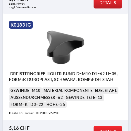
DETAILS
zzgl. MwSt.
zzgl. Versandkosten
K0183 IG
DREISTERNGRIFF HOHER BUND D=M10 D1=62 H=35,
FORM:K DUROPLAST, SCHWARZ, KOMP:EDELSTAHL
GEWINDE=M10
MATERIAL KOMPONENTE=EDELSTAHL
AUSSENDURCHMESSER=62
GEWINDETIEFE=13
FORM=K
D3=22
HÖHE=35
Bestellnummer:
K0183.26210
5,16 CHF