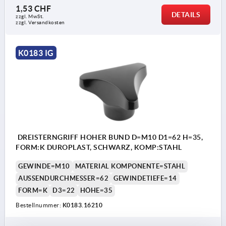
1,53 CHF
DETAILS
zzgl. MwSt.
zzgl. Versandkosten
K0183 IG
DREISTERNGRIFF HOHER BUND D=M10 D1=62 H=35,
FORM:K DUROPLAST, SCHWARZ, KOMP:STAHL
GEWINDE=M10
MATERIAL KOMPONENTE=STAHL
AUSSENDURCHMESSER=62
GEWINDETIEFE=14
FORM=K
D3=22
HÖHE=35
Bestellnummer:
K0183.16210