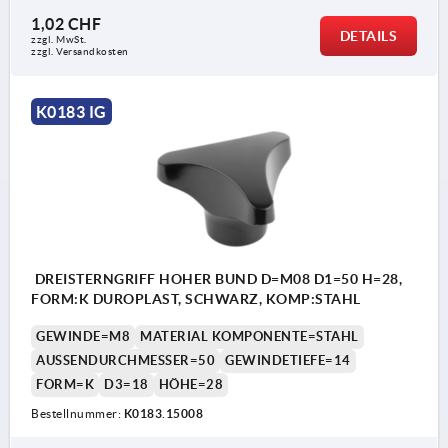
1,02 CHF
DETAILS
zzgl. MwSt.
zzgl. Versandkosten
K0183 IG
DREISTERNGRIFF HOHER BUND D=M08 D1=50 H=28,
FORM:K DUROPLAST, SCHWARZ, KOMP:STAHL
GEWINDE=M8
MATERIAL KOMPONENTE=STAHL
AUSSENDURCHMESSER=50
GEWINDETIEFE=14
FORM=K
D3=18
HÖHE=28
Bestellnummer:
K0183.15008