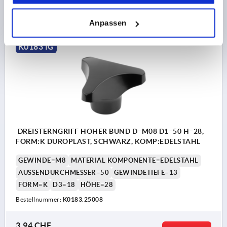
2,93 CHF
DETAILS
zzgl. MwSt.
zzgl. Versandkosten
Anpassen
K0183 IG
DREISTERNGRIFF HOHER BUND D=M08 D1=50 H=28,
FORM:K DUROPLAST, SCHWARZ, KOMP:EDELSTAHL
GEWINDE=M8
MATERIAL KOMPONENTE=EDELSTAHL
AUSSENDURCHMESSER=50
GEWINDETIEFE=13
FORM=K
D3=18
HÖHE=28
Bestellnummer:
K0183.25008
3,94 CHF