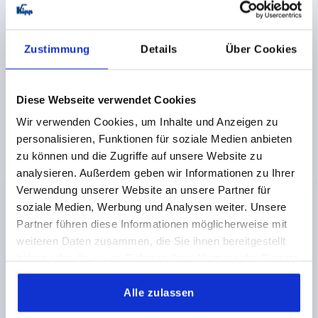
Zustimmung
Details
Über Cookies
Diese Webseite verwendet Cookies
DREISTERNGRIFF HOHER BUND D=M10 D1=62 H=35,
Wir verwenden Cookies, um Inhalte und Anzeigen zu
FORM:K DUROPLAST, SCHWARZ, KOMP:EDELSTAHL
personalisieren, Funktionen für soziale Medien anbieten
zu können und die Zugriffe auf unsere Website zu
GEWINDE=M10
MATERIAL KOMPONENTE=EDELSTAHL
analysieren. Außerdem geben wir Informationen zu Ihrer
AUSSENDURCHMESSER=62
GEWINDETIEFE=13
Verwendung unserer Website an unsere Partner für
FORM=K
D3=22
HÖHE=35
soziale Medien, Werbung und Analysen weiter. Unsere
Bestellnummer:
K0183.26210
Partner führen diese Informationen möglicherweise mit
weiteren Daten zusammen, die Sie ihnen bereitgestellt
5,16 CHF
haben oder die sie im Rahmen Ihrer Nutzung der Dienste
DETAILS
zzgl. MwSt.
zzgl. Versandkosten
gesammelt haben.
Alle zulassen
K0183