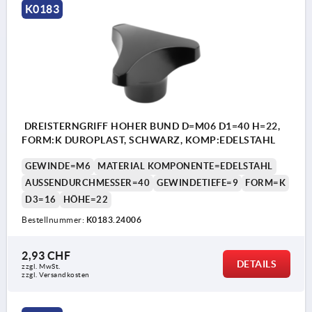
K0183
DREISTERNGRIFF HOHER BUND D=M06 D1=40 H=22,
FORM:K DUROPLAST, SCHWARZ, KOMP:EDELSTAHL
GEWINDE=M6
MATERIAL KOMPONENTE=EDELSTAHL
AUSSENDURCHMESSER=40
GEWINDETIEFE=9
FORM=K
D3=16
HÖHE=22
Bestellnummer:
K0183.24006
2,93 CHF
DETAILS
zzgl. MwSt.
zzgl. Versandkosten