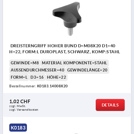
DREISTERNGRIFF HOHER BUND D=M08X20 D1=40
H=22, FORM:L DUROPLAST, SCHWARZ, KOMP:STAHL
GEWINDE=M8
MATERIAL KOMPONENTE=STAHL
AUSSENDURCHMESSER=40
GEWINDELÄNGE=20
FORM=L
D3=16
HÖHE=22
Bestellnummer:
K0183.14008X20
1,02 CHF
DETAILS
zzgl. MwSt.
zzgl. Versandkosten
K0183