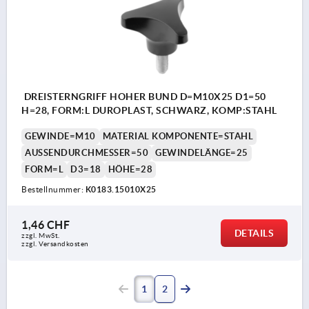
DREISTERNGRIFF HOHER BUND D=M10X25 D1=50
H=28, FORM:L DUROPLAST, SCHWARZ, KOMP:STAHL
GEWINDE=M10
MATERIAL KOMPONENTE=STAHL
AUSSENDURCHMESSER=50
GEWINDELÄNGE=25
FORM=L
D3=18
HÖHE=28
Bestellnummer:
K0183.15010X25
1,46 CHF
DETAILS
zzgl. MwSt.
zzgl. Versandkosten
1
2