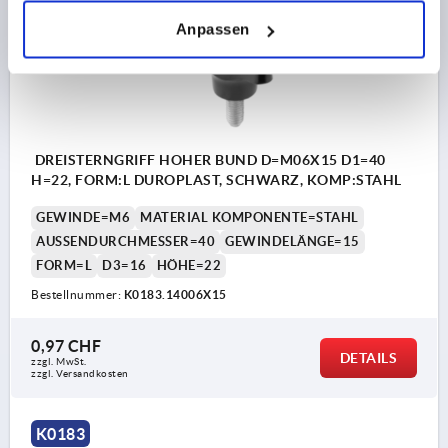
Anpassen
DREISTERNGRIFF HOHER BUND D=M06X15 D1=40
H=22, FORM:L DUROPLAST, SCHWARZ, KOMP:STAHL
GEWINDE=M6
MATERIAL KOMPONENTE=STAHL
AUSSENDURCHMESSER=40
GEWINDELÄNGE=15
FORM=L
D3=16
HÖHE=22
Bestellnummer:
K0183.14006X15
0,97 CHF
DETAILS
zzgl. MwSt.
zzgl. Versandkosten
K0183