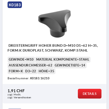
K0183
DREISTERNGRIFF HOHER BUND D=M10 D1=62 H=35,
FORM:K DUROPLAST, SCHWARZ, KOMP:STAHL
GEWINDE=M10
MATERIAL KOMPONENTE=STAHL
AUSSENDURCHMESSER=62
GEWINDETIEFE=14
FORM=K
D3=22
HÖHE=35
Bestellnummer:
K0183.16210
1,91 CHF
DETAILS
zzgl. MwSt.
zzgl. Versandkosten