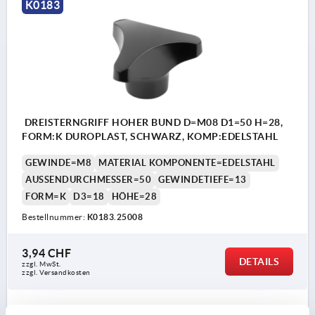
K0183
DREISTERNGRIFF HOHER BUND D=M08 D1=50 H=28,
FORM:K DUROPLAST, SCHWARZ, KOMP:EDELSTAHL
GEWINDE=M8
MATERIAL KOMPONENTE=EDELSTAHL
AUSSENDURCHMESSER=50
GEWINDETIEFE=13
FORM=K
D3=18
HÖHE=28
Bestellnummer:
K0183.25008
3,94 CHF
DETAILS
zzgl. MwSt.
zzgl. Versandkosten
K0183