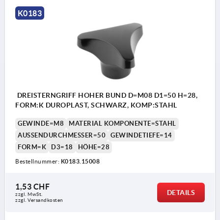
K0183
DREISTERNGRIFF HOHER BUND D=M08 D1=50 H=28,
FORM:K DUROPLAST, SCHWARZ, KOMP:STAHL
GEWINDE=M8
MATERIAL KOMPONENTE=STAHL
AUSSENDURCHMESSER=50
GEWINDETIEFE=14
FORM=K
D3=18
HÖHE=28
Bestellnummer:
K0183.15008
1,53 CHF
DETAILS
zzgl. MwSt.
zzgl. Versandkosten