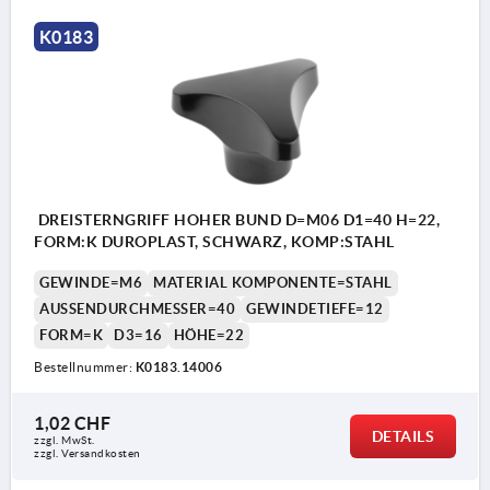
K0183
DREISTERNGRIFF HOHER BUND D=M06 D1=40 H=22,
FORM:K DUROPLAST, SCHWARZ, KOMP:STAHL
GEWINDE=M6
MATERIAL KOMPONENTE=STAHL
AUSSENDURCHMESSER=40
GEWINDETIEFE=12
FORM=K
D3=16
HÖHE=22
Bestellnummer:
K0183.14006
1,02 CHF
DETAILS
zzgl. MwSt.
zzgl. Versandkosten