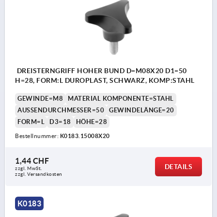
DREISTERNGRIFF HOHER BUND D=M08X20 D1=50
H=28, FORM:L DUROPLAST, SCHWARZ, KOMP:STAHL
GEWINDE=M8
MATERIAL KOMPONENTE=STAHL
AUSSENDURCHMESSER=50
GEWINDELÄNGE=20
FORM=L
D3=18
HÖHE=28
Bestellnummer:
K0183.15008X20
1,44 CHF
DETAILS
zzgl. MwSt.
zzgl. Versandkosten
K0183