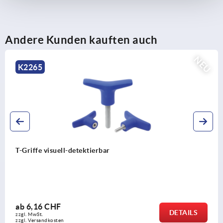
Andere Kunden kauften auch
NEU
K2266
ell-detektierbar
T-Griffe ant
F
ab
2,88 C
DETAILS
zzgl. MwSt.
en
zzgl. Versandko