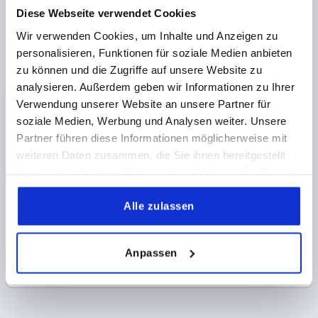
Diese Webseite verwendet Cookies
GEWINDE=M6
GEWINDETIEFE=10
FORM=K
Wir verwenden Cookies, um Inhalte und Anzeigen zu
GRIFFLÄNGE=50
BREITE=5
D2=14
HÖHE=24
personalisieren, Funktionen für soziale Medien anbieten
H1=11,5
zu können und die Zugriffe auf unsere Website zu
Bestellnummer:
K0274.120106144
analysieren. Außerdem geben wir Informationen zu Ihrer
Verwendung unserer Website an unsere Partner für
3,54 CHF
soziale Medien, Werbung und Analysen weiter. Unsere
DETAILS
zzgl. MwSt.
zzgl. Versandkosten
Partner führen diese Informationen möglicherweise mit
weiteren Daten zusammen, die Sie ihnen bereitgestellt
haben oder die sie im Rahmen Ihrer Nutzung der Dienste
gesammelt haben.
PRODUKTDETAILS
Alle zulassen
CAD
Anpassen
DOWNLOADS