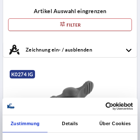
Artikel Auswahl eingrenzen
FILTER
Zeichnung ein- / ausblenden
K0274 IG
Zustimmung
Details
Über Cookies
FLÜGELGRIFF ANTIBAKTERIELL D=M06, FORM:K MIT
INNENGEWINDE, A=50, B=5, H=24, THERMOPLAST
GRAU RAL7015, KOMP:EDELSTAHL 1.4305 BLANK